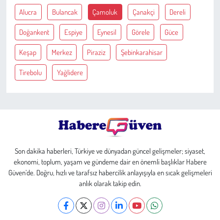
Alucra
Bulancak
Çamoluk
Çanakçi
Dereli
Çevre
Doğankent
Espiye
Eynesil
Görele
Güce
Galeri
Keşap
Merkez
Piraziz
Şebinkarahisar
Tirebolu
Yağlidere
Günün İçinden
Vefat İlanları
Tarih
Hukuk
Son dakika haberleri, Türkiye ve dünyadan güncel gelişmeler; siyaset,
ekonomi, toplum, yaşam ve gündeme dair en önemli başlıklar Habere
Güven’de. Doğru, hızlı ve tarafsız habercilik anlayışıyla en sıcak gelişmeleri
Tarım
anlık olarak takip edin.
Son Dakika