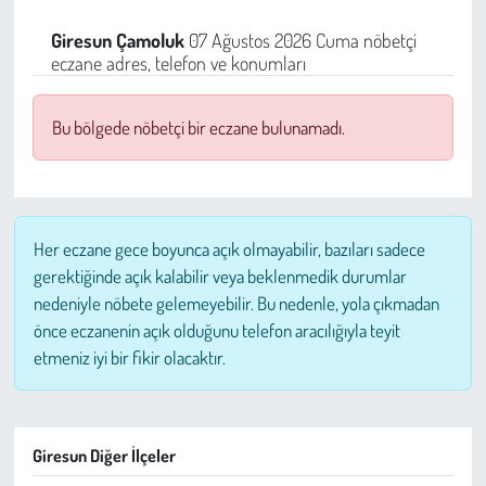
Sağlık
Giresun
Çamoluk
07 Ağustos 2026 Cuma nöbetçi
eczane adres, telefon ve konumları
Kadın
Bu bölgede nöbetçi bir eczane bulunamadı.
Emek
Spor
Her eczane gece boyunca açık olmayabilir, bazıları sadece
Çocuk
gerektiğinde açık kalabilir veya beklenmedik durumlar
nedeniyle nöbete gelemeyebilir. Bu nedenle, yola çıkmadan
Kültür Sanat
önce eczanenin açık olduğunu telefon aracılığıyla teyit
etmeniz iyi bir fikir olacaktır.
Bilim - Teknoloji
İnsan Hakları
Giresun Diğer İlçeler
Hayvan Hakları