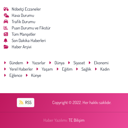
Kent
Nöbetçi Eczaneler
Hava Durumu
Eğlence
Trafik Durumu
Puan Durumu ve Fikstür
Tüm Manşetler
Son Dakika Haberleri
Haber Arşivi
Gündem
Yazarlar
Dünya
Siyaset
Ekonomi
Yerel Haberler
Yaşam
Eğitim
Sağlık
Kadın
Eğlence
Künye
RSS
Copyright © 2022. Her hakkı saklıdır.
Haber Yazılımı:
TE Bilişim