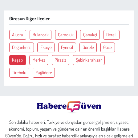
Çevre
Giresun Diğer İlçeler
Galeri
Alucra
Bulancak
Çamoluk
Çanakçi
Dereli
Günün İçinden
Doğankent
Espiye
Eynesil
Görele
Güce
Keşap
Merkez
Piraziz
Şebinkarahisar
Vefat İlanları
Tirebolu
Yağlidere
Tarih
Hukuk
Tarım
Son dakika haberleri, Türkiye ve dünyadan güncel gelişmeler; siyaset,
Son Dakika
ekonomi, toplum, yaşam ve gündeme dair en önemli başlıklar Habere
Güven’de. Doğru, hızlı ve tarafsız habercilik anlayışıyla en sıcak gelişmeleri