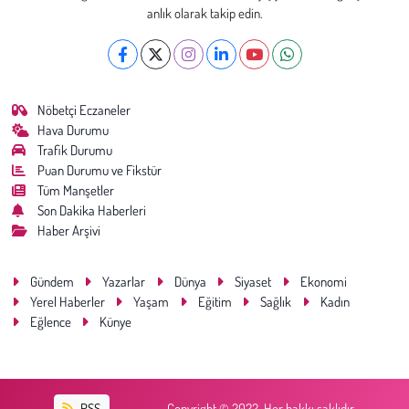
Kent
anlık olarak takip edin.
Eğlence
Nöbetçi Eczaneler
Hava Durumu
Trafik Durumu
Puan Durumu ve Fikstür
Tüm Manşetler
Son Dakika Haberleri
Haber Arşivi
Gündem
Yazarlar
Dünya
Siyaset
Ekonomi
Yerel Haberler
Yaşam
Eğitim
Sağlık
Kadın
Eğlence
Künye
RSS
Copyright © 2022. Her hakkı saklıdır.