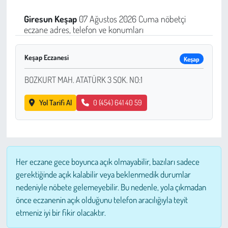
Sağlık
Giresun
Keşap
07 Ağustos 2026 Cuma nöbetçi
eczane adres, telefon ve konumları
Kadın
Keşap Eczanesi
Keşap
Emek
BOZKURT MAH. ATATÜRK 3 SOK. NO:1
Spor
Yol Tarifi Al
0 (454) 641 40 59
Çocuk
Kültür Sanat
Her eczane gece boyunca açık olmayabilir, bazıları sadece
Bilim - Teknoloji
gerektiğinde açık kalabilir veya beklenmedik durumlar
nedeniyle nöbete gelemeyebilir. Bu nedenle, yola çıkmadan
İnsan Hakları
önce eczanenin açık olduğunu telefon aracılığıyla teyit
etmeniz iyi bir fikir olacaktır.
Hayvan Hakları