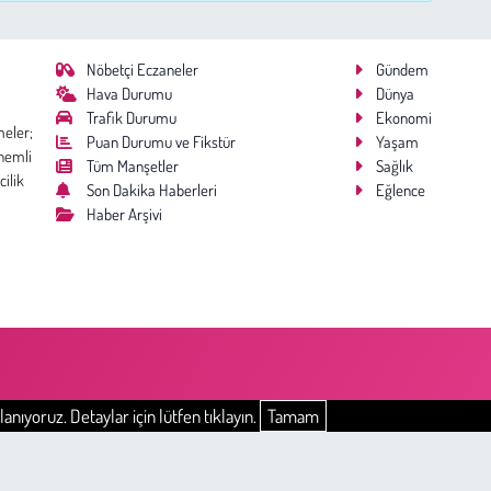
Nöbetçi Eczaneler
Gündem
Hava Durumu
Dünya
Trafik Durumu
Ekonomi
meler;
Puan Durumu ve Fikstür
Yaşam
nemli
Tüm Manşetler
Sağlık
cilik
Son Dakika Haberleri
Eğlence
Haber Arşivi
anıyoruz. Detaylar için lütfen tıklayın.
Tamam