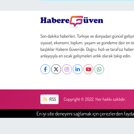
Çevre
Galeri
Son dakika haberleri, Türkiye ve dünyadan güncel geliş
siyaset, ekonomi, toplum, yaşam ve gündeme dair en ö
Günün İçinden
başlıklar Habere Güven’de. Doğru, hızlı ve tarafsız haber
anlayışıyla en sıcak gelişmeleri anlık olarak takip edin.
Vefat İlanları
Tarih
Hukuk
RSS
Copyright © 2022. Her hakkı saklıdır.
Tarım
En iyi site deneyimi sağlamak için çerezlerden faydal
Son Dakika