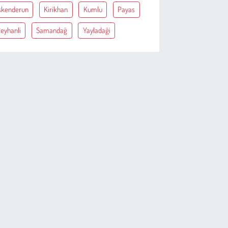
skenderun
Kirikhan
Kumlu
Payas
eyhanli
Samandağ
Yayladaği