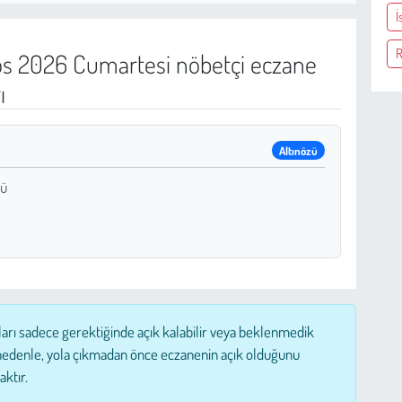
İ
R
s 2026 Cumartesi nöbetçi eczane
ı
Altınözü
zü
ları sadece gerektiğinde açık kalabilir veya beklenmedik
nedenle, yola çıkmadan önce eczanenin açık olduğunu
aktır.