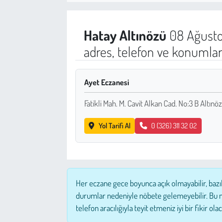
Sağlık
Hatay
Altınözü
08 Ağusto
Kadın
adres, telefon ve konumlar
Emek
Ayet Eczanesi
Spor
Fatikli Mah. M. Cavit Alkan Cad. No:3 B Altınö
Çocuk
Yol Tarifi Al
0 (326) 311 32 02
Kültür Sanat
Bilim - Teknoloji
Her eczane gece boyunca açık olmayabilir, bazı
İnsan Hakları
durumlar nedeniyle nöbete gelemeyebilir. Bu 
telefon aracılığıyla teyit etmeniz iyi bir fikir olac
Hayvan Hakları