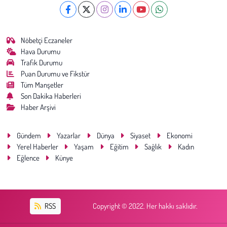
Kent
Eğlence
Nöbetçi Eczaneler
Hava Durumu
Trafik Durumu
Puan Durumu ve Fikstür
Tüm Manşetler
Son Dakika Haberleri
Haber Arşivi
Gündem
Yazarlar
Dünya
Siyaset
Ekonomi
Yerel Haberler
Yaşam
Eğitim
Sağlık
Kadın
Eğlence
Künye
RSS
Copyright © 2022. Her hakkı saklıdır.