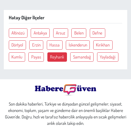
Çevre
Hatay Diğer İlçeler
Galeri
Altinözü
Antakya
Arsuz
Belen
Defne
Günün İçinden
Dörtyol
Erzin
Hassa
İskenderun
Kirikhan
Kumlu
Payas
Reyhanli
Samandağ
Yayladaği
Vefat İlanları
Tarih
Hukuk
Tarım
Son dakika haberleri, Türkiye ve dünyadan güncel gelişmeler; siyaset,
ekonomi, toplum, yaşam ve gündeme dair en önemli başlıklar Habere
Güven’de. Doğru, hızlı ve tarafsız habercilik anlayışıyla en sıcak gelişmeleri
Son Dakika
anlık olarak takip edin.