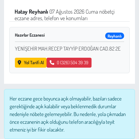
Sağlık
Hatay
Reyhanlı
07 Ağustos 2026 Cuma nöbetçi
eczane adres, telefon ve konumları
Kadın
Hazırlar Eczanesi
Reyhanlı
Emek
YENİŞEHİR MAH.RECEP TAYYİP ERDOĞAN CAD.82 2E
Spor
Yol Tarifi Al
0 (326) 504 39 39
Çocuk
Kültür Sanat
Her eczane gece boyunca açık olmayabilir, bazıları sadece
Bilim - Teknoloji
gerektiğinde açık kalabilir veya beklenmedik durumlar
nedeniyle nöbete gelemeyebilir. Bu nedenle, yola çıkmadan
İnsan Hakları
önce eczanenin açık olduğunu telefon aracılığıyla teyit
etmeniz iyi bir fikir olacaktır.
Hayvan Hakları