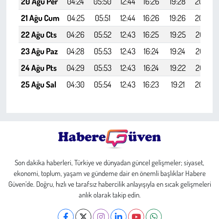
20 Ağu Per
04:24
05:50
12:44
16:26
19:28
20:48
21 Ağu Cum
04:25
05:51
12:44
16:26
19:26
20:46
22 Ağu Cts
04:26
05:52
12:43
16:25
19:25
20:45
23 Ağu Paz
04:28
05:53
12:43
16:24
19:24
20:43
24 Ağu Pts
04:29
05:53
12:43
16:24
19:22
20:42
25 Ağu Sal
04:30
05:54
12:43
16:23
19:21
20:40
Son dakika haberleri, Türkiye ve dünyadan güncel gelişmeler; siyaset,
ekonomi, toplum, yaşam ve gündeme dair en önemli başlıklar Habere
Güven’de. Doğru, hızlı ve tarafsız habercilik anlayışıyla en sıcak gelişmeleri
anlık olarak takip edin.