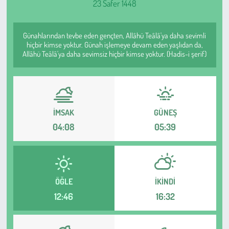
23 Safer 1448
Sağlık
Günahlarından tevbe eden gençten, Allâhü Teâlâ'ya daha sevimli
Kadın
hiçbir kimse yoktur. Günah işlemeye devam eden yaşlıdan da,
Allâhü Teâlâ'ya daha sevimsiz hiçbir kimse yoktur. (Hadis-i şerif)
Emek
Spor
İMSAK
GÜNEŞ
Çocuk
04:08
05:39
Kültür Sanat
Bilim - Teknoloji
ÖĞLE
İKINDI
12:46
16:32
İnsan Hakları
Hayvan Hakları