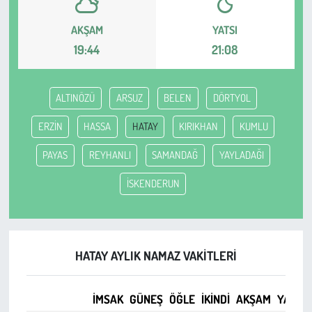
AKŞAM
YATSI
Çevre
19:44
21:08
Galeri
ALTINÖZÜ
ARSUZ
BELEN
DÖRTYOL
Günün İçinden
ERZİN
HASSA
HATAY
KIRIKHAN
KUMLU
Vefat İlanları
PAYAS
REYHANLI
SAMANDAĞ
YAYLADAĞI
Tarih
İSKENDERUN
Hukuk
Tarım
HATAY AYLIK NAMAZ VAKITLERI
Son Dakika
İMSAK
GÜNEŞ
ÖĞLE
İKINDI
AKŞAM
YATSI