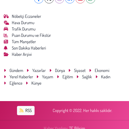
Nöbetçi Eczaneler
Hava Durumu
Trafik Durumu
Puan Durumu ve Fikstür
Tüm Manşetler
Son Dakika Haberleri
Haber Arşivi
Gündem
Yazarlar
Dünya
Siyaset
Ekonomi
Yerel Haberler
Yaşam
Eğitim
Sağlık
Kadın
Eğlence
Künye
RSS
Copyright © 2022. Her hakkı saklıdır.
Haber Yazılımı:
TE Bilişim