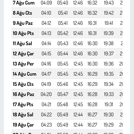
7 Ağu Cum
04:09
05:40
12:46
16:32
19:43
21:07
8 Ağu Cts
04:10
05:41
12:46
16:32
19:42
21:06
9 Ağu Paz
04:12
05:41
12:46
16:31
19:41
21:04
10 Ağu Pts
04:13
05:42
12:46
16:31
19:39
21:03
11 Ağu Sal
04:14
05:43
12:46
16:30
19:38
21:01
12 Ağu Çar
04:15
05:44
12:46
16:30
19:37
21:00
13 Ağu Per
04:16
05:45
12:45
16:30
19:36
20:59
14 Ağu Cum
04:17
05:45
12:45
16:29
19:35
20:57
15 Ağu Cts
04:19
05:46
12:45
16:29
19:34
20:56
16 Ağu Paz
04:20
05:47
12:45
16:28
19:33
20:54
17 Ağu Pts
04:21
05:48
12:45
16:28
19:31
20:53
18 Ağu Sal
04:22
05:49
12:44
16:27
19:30
20:51
19 Ağu Çar
04:23
05:49
12:44
16:27
19:29
20:49