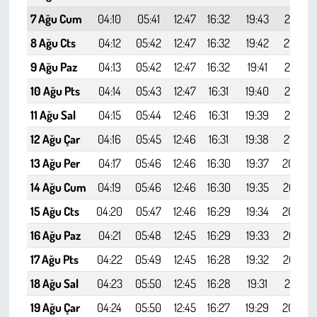
7 Ağu Cum
04:10
05:41
12:47
16:32
19:43
21:07
8 Ağu Cts
04:12
05:42
12:47
16:32
19:42
21:06
9 Ağu Paz
04:13
05:42
12:47
16:32
19:41
21:05
10 Ağu Pts
04:14
05:43
12:47
16:31
19:40
21:03
11 Ağu Sal
04:15
05:44
12:46
16:31
19:39
21:02
12 Ağu Çar
04:16
05:45
12:46
16:31
19:38
21:00
13 Ağu Per
04:17
05:46
12:46
16:30
19:37
20:59
14 Ağu Cum
04:19
05:46
12:46
16:30
19:35
20:57
15 Ağu Cts
04:20
05:47
12:46
16:29
19:34
20:56
16 Ağu Paz
04:21
05:48
12:45
16:29
19:33
20:54
17 Ağu Pts
04:22
05:49
12:45
16:28
19:32
20:53
18 Ağu Sal
04:23
05:50
12:45
16:28
19:31
20:51
19 Ağu Çar
04:24
05:50
12:45
16:27
19:29
20:50