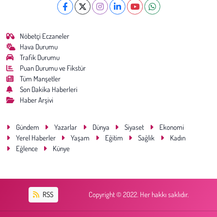
Nöbetçi Eczaneler
Hava Durumu
Trafik Durumu
Puan Durumu ve Fikstür
Tüm Manşetler
Son Dakika Haberleri
Haber Arşivi
Gündem
Yazarlar
Dünya
Siyaset
Ekonomi
Yerel Haberler
Yaşam
Eğitim
Sağlık
Kadın
Eğlence
Künye
RSS
Copyright © 2022. Her hakkı saklıdır.