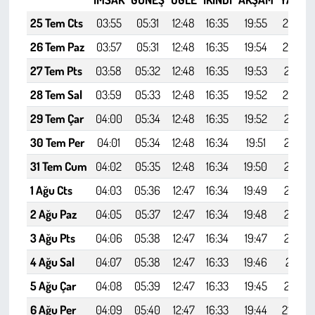
Kent
25 Tem Cts
03:55
05:31
12:48
16:35
19:55
21:23
Eğlence
26 Tem Paz
03:57
05:31
12:48
16:35
19:54
21:22
27 Tem Pts
03:58
05:32
12:48
16:35
19:53
21:21
28 Tem Sal
03:59
05:33
12:48
16:35
19:52
21:20
29 Tem Çar
04:00
05:34
12:48
16:35
19:52
21:19
30 Tem Per
04:01
05:34
12:48
16:34
19:51
21:18
31 Tem Cum
04:02
05:35
12:48
16:34
19:50
21:16
1 Ağu Cts
04:03
05:36
12:47
16:34
19:49
21:15
2 Ağu Paz
04:05
05:37
12:47
16:34
19:48
21:14
3 Ağu Pts
04:06
05:38
12:47
16:34
19:47
21:13
4 Ağu Sal
04:07
05:38
12:47
16:33
19:46
21:11
5 Ağu Çar
04:08
05:39
12:47
16:33
19:45
21:10
6 Ağu Per
04:09
05:40
12:47
16:33
19:44
21:09