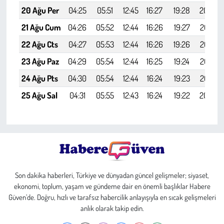
20 Ağu Per
04:25
05:51
12:45
16:27
19:28
20:48
21 Ağu Cum
04:26
05:52
12:44
16:26
19:27
20:47
22 Ağu Cts
04:27
05:53
12:44
16:26
19:26
20:45
23 Ağu Paz
04:29
05:54
12:44
16:25
19:24
20:44
24 Ağu Pts
04:30
05:54
12:44
16:24
19:23
20:42
25 Ağu Sal
04:31
05:55
12:43
16:24
19:22
20:40
Son dakika haberleri, Türkiye ve dünyadan güncel gelişmeler; siyaset,
ekonomi, toplum, yaşam ve gündeme dair en önemli başlıklar Habere
Güven’de. Doğru, hızlı ve tarafsız habercilik anlayışıyla en sıcak gelişmeleri
anlık olarak takip edin.