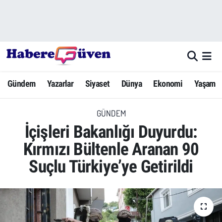
Gündem
Nöbetçi Eczaneler
Yazarlar
Hava Durumu
Gündem
Yazarlar
Siyaset
Dünya
Ekonomi
Yaşam
Dünya
Trafik Durumu
GÜNDEM
Siyaset
Süper Lig Puan Durumu ve Fikstür
İçişleri Bakanlığı Duyurdu:
Ekonomi
Tüm Manşetler
Kırmızı Bültenle Aranan 90
Suçlu Türkiye’ye Getirildi
Yaşam
Son Dakika Haberleri
Yerel Haberler
Haber Arşivi
Eğitim