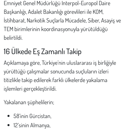
Emniyet Genel Müdürlüğü Interpol-Europol Daire
Başkanlığı, Adalet Bakanlığı görevlileri ile KOM,
Çevre
İstihbarat, Narkotik Suçlarla Mücadele, Siber, Asayiş ve
Galeri
TEM birimlerinin koordinasyonuyla yürütüldüğü
belirtildi.
Günün İçinden
16 Ülkede Eş Zamanlı Takip
Vefat İlanları
Açıklamaya göre, Türkiye’nin uluslararası iş birliğiyle
yürüttüğü çalışmalar sonucunda suçluların izleri
Tarih
titizlikle takip edilerek farklı ülkelerde yakalama
Hukuk
işlemleri gerçekleştirildi.
Yakalanan şüphelilerin;
Tarım
58’inin Gürcistan,
Son Dakika
12’sinin Almanya,