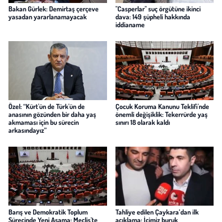
Bakan Gürlek: Demirtaş çerçeve
"Casperlar" suç örgütüne ikinci
yasadan yararlanamayacak
dava: 149 şüpheli hakkında
iddianame
Özel: “Kürt'ün de Türk'ün de
Çocuk Koruma Kanunu Teklifi'nde
anasının gözünden bir daha yaş
önemli değişiklik: Tekerrürde yaş
akmaması için bu sürecin
sınırı 18 olarak kaldı
arkasındayız”
Barış ve Demokratik Toplum
Tahliye edilen Çaykara’dan ilk
Sürecinde Yeni Aşama: Meclis'te
açıklama: İçimiz buruk