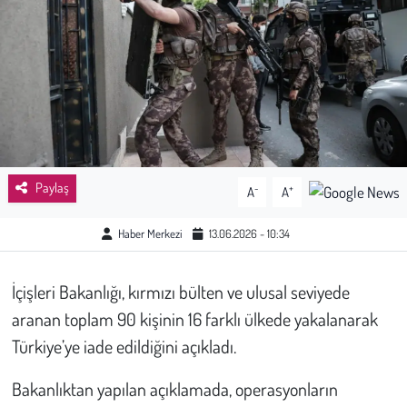
Sağlık
Kadın
Emek
Spor
Paylaş
-
+
A
A
Çocuk
Haber Merkezi
13.06.2026 - 10:34
Kültür Sanat
İçişleri Bakanlığı, kırmızı bülten ve ulusal seviyede
Bilim - Teknoloji
aranan toplam 90 kişinin 16 farklı ülkede yakalanarak
Türkiye’ye iade edildiğini açıkladı.
İnsan Hakları
Bakanlıktan yapılan açıklamada, operasyonların
Hayvan Hakları