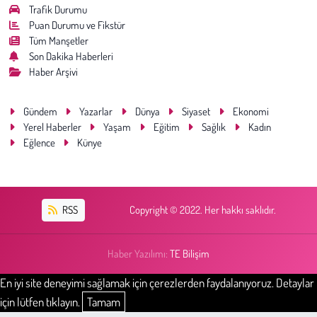
Trafik Durumu
Puan Durumu ve Fikstür
Tüm Manşetler
Son Dakika Haberleri
Haber Arşivi
Gündem
Yazarlar
Dünya
Siyaset
Ekonomi
Yerel Haberler
Yaşam
Eğitim
Sağlık
Kadın
Eğlence
Künye
RSS
Copyright © 2022. Her hakkı saklıdır.
Haber Yazılımı:
TE Bilişim
En iyi site deneyimi sağlamak için çerezlerden faydalanıyoruz. Detaylar
için lütfen tıklayın.
Tamam