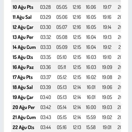
10 Ağu Pts
03:28
05:05
12:16
16:06
19:17
20:47
11 Ağu Sal
03:29
05:06
12:16
16:05
19:16
20:46
12 Ağu Çar
03:30
05:07
12:16
16:05
19:14
20:44
13 Ağu Per
03:32
05:08
12:15
16:04
19:13
20:42
14 Ağu Cum
03:33
05:09
12:15
16:04
19:12
20:41
15 Ağu Cts
03:35
05:10
12:15
16:03
19:10
20:39
16 Ağu Paz
03:36
05:11
12:15
16:03
19:09
20:37
17 Ağu Pts
03:37
05:12
12:15
16:02
19:08
20:35
18 Ağu Sal
03:39
05:13
12:14
16:01
19:06
20:34
19 Ağu Çar
03:40
05:13
12:14
16:01
19:05
20:32
20 Ağu Per
03:42
05:14
12:14
16:00
19:03
20:30
21 Ağu Cum
03:43
05:15
12:14
15:59
19:02
20:28
22 Ağu Cts
03:44
05:16
12:13
15:58
19:01
20:26