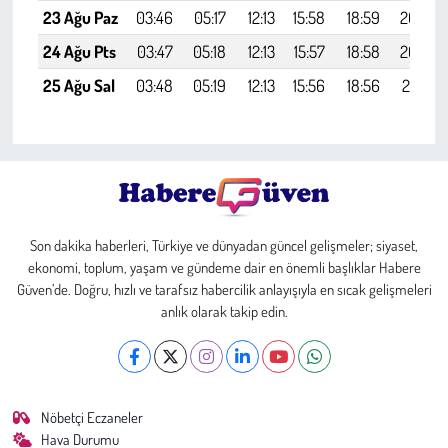
23 Ağu Paz
03:46
05:17
12:13
15:58
18:59
20:25
24 Ağu Pts
03:47
05:18
12:13
15:57
18:58
20:23
25 Ağu Sal
03:48
05:19
12:13
15:56
18:56
20:21
Son dakika haberleri, Türkiye ve dünyadan güncel gelişmeler; siyaset,
ekonomi, toplum, yaşam ve gündeme dair en önemli başlıklar Habere
Güven’de. Doğru, hızlı ve tarafsız habercilik anlayışıyla en sıcak gelişmeleri
anlık olarak takip edin.
Nöbetçi Eczaneler
Hava Durumu