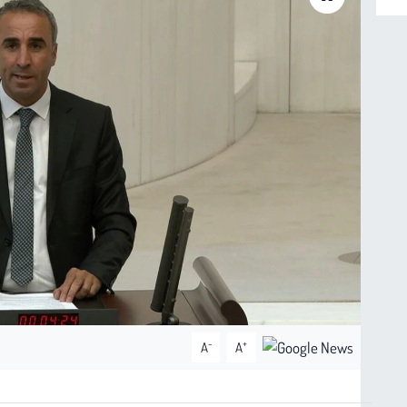
-
+
A
A