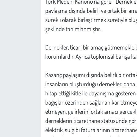
Türk Medeni Kanunu'na göre; “Dernekler,
Kent
paylaşma dışında belirli ve ortak bir ama
Eğlence
sürekli olarak birleştirmek suretiyle oluşt
şeklinde tanımlanmıştır.
Dernekler, ticari bir amaç gütmemekle b
kurumlardır. Ayrıca toplumsal barışa ka
Kazanç paylaşımı dışında belirli bir ort
insanların oluşturduğu dernekler, daha ço
hitap ettiği kitle ile dayanışma gösteren 
bağışlar üzerinden sağlanan kar etmeyen 
etmeyen, gelirlerini ortak amacı gerçekl
derneklerin ticarethane statüsünde görü
elektrik, su gibi faturalarının ticarethan