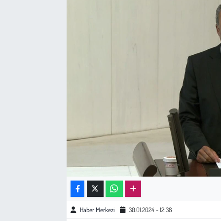
Sağlık
Kadın
Emek
Spor
Çocuk
Kültür Sanat
Bilim - Teknoloji
İnsan Hakları
Haber Merkezi
30.01.2024 - 12:38
Hayvan Hakları