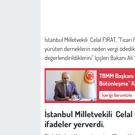
Çevre
Galeri
İstanbul Milletvekili Celal FIRAT, "Ticar
Günün İçinden
yürüten derneklerin neden vergi ödedik
değerlendirildiklerini" İçişleri Bakanı Ali
Vefat İlanları
TBMM Başkanı 
Tarih
Bütünleşme" Ka
Hukuk
İçeriği Görüntüle
Tarım
İstanbul Milletvekili Cela
Son Dakika
ifadeler yerverdi.