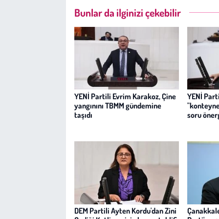
Bunlar da ilginizi çekebilir
YENİ Partili Evrim Karakoz, Çine
YENİ Parti
yangınını TBMM gündemine
"konteyner
taşıdı
soru öner
DEM Partili Ayten Kordu'dan Zini
Çanakkale