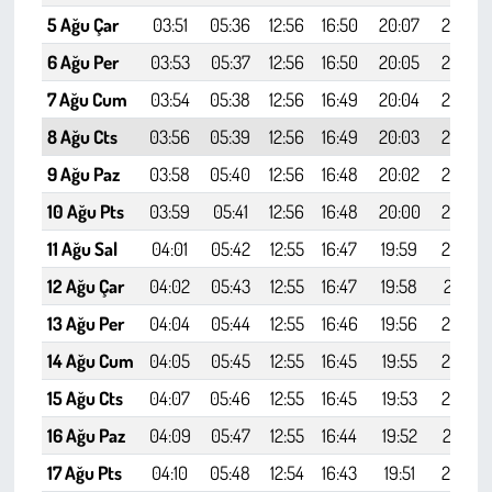
5 Ağu Çar
03:51
05:36
12:56
16:50
20:07
21:44
6 Ağu Per
03:53
05:37
12:56
16:50
20:05
21:42
7 Ağu Cum
03:54
05:38
12:56
16:49
20:04
21:40
8 Ağu Cts
03:56
05:39
12:56
16:49
20:03
21:39
9 Ağu Paz
03:58
05:40
12:56
16:48
20:02
21:37
10 Ağu Pts
03:59
05:41
12:56
16:48
20:00
21:35
11 Ağu Sal
04:01
05:42
12:55
16:47
19:59
21:33
12 Ağu Çar
04:02
05:43
12:55
16:47
19:58
21:31
13 Ağu Per
04:04
05:44
12:55
16:46
19:56
21:29
14 Ağu Cum
04:05
05:45
12:55
16:45
19:55
21:28
15 Ağu Cts
04:07
05:46
12:55
16:45
19:53
21:26
16 Ağu Paz
04:09
05:47
12:55
16:44
19:52
21:24
17 Ağu Pts
04:10
05:48
12:54
16:43
19:51
21:22