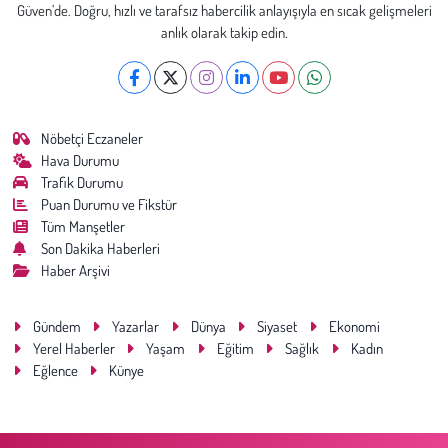
Güven’de. Doğru, hızlı ve tarafsız habercilik anlayışıyla en sıcak gelişmeleri
anlık olarak takip edin.
Nöbetçi Eczaneler
Hava Durumu
Trafik Durumu
Puan Durumu ve Fikstür
Tüm Manşetler
Son Dakika Haberleri
Haber Arşivi
Gündem
Yazarlar
Dünya
Siyaset
Ekonomi
Yerel Haberler
Yaşam
Eğitim
Sağlık
Kadın
Eğlence
Künye