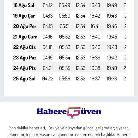
18 Ağu Sal
04:12
05:49
12:54
16:43
19:49
21:20
19 Ağu Çar
04:13
05:50
12:54
16:42
19:48
21:18
20 Ağu Per
04:15
05:51
12:54
16:41
19:46
21:16
21 Ağu Cum
04:16
05:52
12:53
16:40
19:45
21:14
22 Ağu Cts
04:18
05:53
12:53
16:40
19:43
21:12
23 Ağu Paz
04:19
05:54
12:53
16:39
19:42
21:10
24 Ağu Pts
04:21
05:55
12:53
16:38
19:40
21:08
25 Ağu Sal
04:22
05:56
12:52
16:37
19:38
21:06
Son dakika haberleri, Türkiye ve dünyadan güncel gelişmeler; siyaset,
ekonomi, toplum, yaşam ve gündeme dair en önemli başlıklar Habere