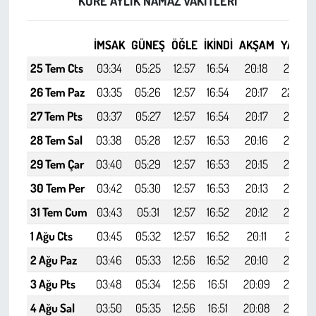
KÜRE AYLIK NAMAZ VAKITLERI
Kent
Eğlence
İMSAK
GÜNEŞ
ÖĞLE
İKINDI
AKŞAM
YATSI
25 Tem Cts
03:34
05:25
12:57
16:54
20:18
22:01
26 Tem Paz
03:35
05:26
12:57
16:54
20:17
22:00
27 Tem Pts
03:37
05:27
12:57
16:54
20:17
21:59
28 Tem Sal
03:38
05:28
12:57
16:53
20:16
21:57
29 Tem Çar
03:40
05:29
12:57
16:53
20:15
21:55
30 Tem Per
03:42
05:30
12:57
16:53
20:13
21:54
31 Tem Cum
03:43
05:31
12:57
16:52
20:12
21:52
1 Ağu Cts
03:45
05:32
12:57
16:52
20:11
21:51
2 Ağu Paz
03:46
05:33
12:56
16:52
20:10
21:49
3 Ağu Pts
03:48
05:34
12:56
16:51
20:09
21:47
4 Ağu Sal
03:50
05:35
12:56
16:51
20:08
21:46