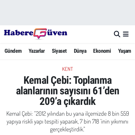
Gündem
Nöbetçi Eczaneler
Yazarlar
Hava Durumu
Gündem
Yazarlar
Siyaset
Dünya
Ekonomi
Yaşam
Dünya
Trafik Durumu
KENT
Siyaset
Süper Lig Puan Durumu ve Fikstür
Kemal Çebi: Toplanma
Ekonomi
Tüm Manşetler
alanlarının sayısını 61’den
209’a çıkardık
Yaşam
Son Dakika Haberleri
Kemal Çebi: ‘’2012 yılından bu yana ilçemizde 8 bin 559
Yerel Haberler
Haber Arşivi
yapıya riskli yapı tespiti yaparak, 7 bin 718 ’inin yıkımını
gerçekleştirdik."
Eğitim