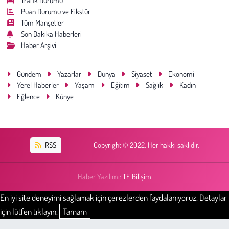
Trafik Durumu
Puan Durumu ve Fikstür
Tüm Manşetler
Son Dakika Haberleri
Haber Arşivi
Gündem
Yazarlar
Dünya
Siyaset
Ekonomi
Yerel Haberler
Yaşam
Eğitim
Sağlık
Kadın
Eğlence
Künye
RSS
Copyright © 2022. Her hakkı saklıdır.
Haber Yazılımı:
TE Bilişim
En iyi site deneyimi sağlamak için çerezlerden faydalanıyoruz. Detaylar
için lütfen tıklayın.
Tamam