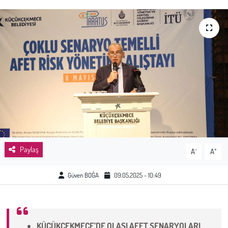
Sağlık
Kadın
Emek
Spor
Çocuk
Kültür Sanat
Paylaş
-
+
A
A
Bilim - Teknoloji
Güven BOĞA
09.05.2025 - 10:49
İnsan Hakları
KÜÇÜKÇEKMECE’DE OLASI AFET SENARYOLARI
Hayvan Hakları