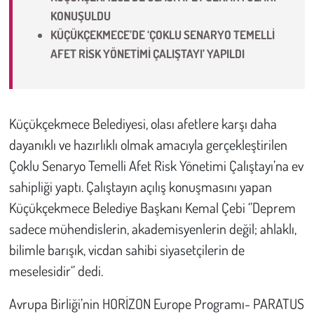
KONUŞULDU
Çevre
KÜÇÜKÇEKMECE’DE ‘ÇOKLU SENARYO TEMELLİ
AFET RİSK YÖNETİMİ ÇALIŞTAYI’ YAPILDI
Galeri
Günün İçinden
Küçükçekmece Belediyesi, olası afetlere karşı daha
Vefat İlanları
dayanıklı ve hazırlıklı olmak amacıyla gerçekleştirilen
Çoklu Senaryo Temelli Afet Risk Yönetimi Çalıştayı’na ev
Tarih
sahipliği yaptı. Çalıştayın açılış konuşmasını yapan
Küçükçekmece Belediye Başkanı Kemal Çebi ‘’Deprem
Hukuk
sadece mühendislerin, akademisyenlerin değil; ahlaklı,
Tarım
bilimle barışık, vicdan sahibi siyasetçilerin de
meselesidir‘’ dedi.
Son Dakika
Avrupa Birliği’nin HORİZON Europe Programı- PARATUS