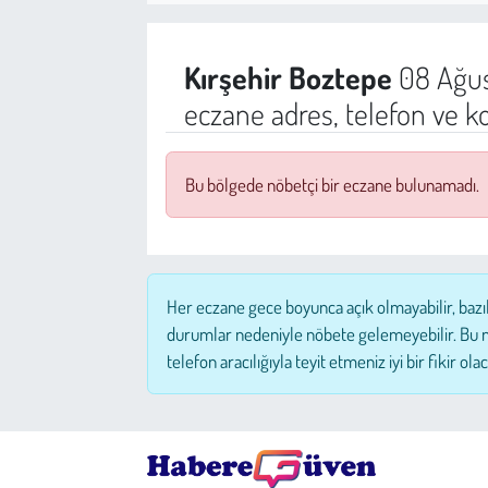
Sağlık
Kırşehir
Boztepe
08 Ağus
Kadın
eczane adres, telefon ve k
Emek
Bu bölgede nöbetçi bir eczane bulunamadı.
Spor
Çocuk
Her eczane gece boyunca açık olmayabilir, bazı
Kültür Sanat
durumlar nedeniyle nöbete gelemeyebilir. Bu 
telefon aracılığıyla teyit etmeniz iyi bir fikir olac
Bilim - Teknoloji
İnsan Hakları
Hayvan Hakları