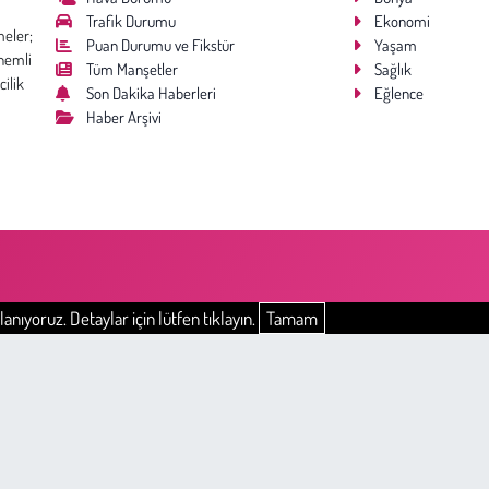
Trafik Durumu
Ekonomi
meler;
Puan Durumu ve Fikstür
Yaşam
nemli
Tüm Manşetler
Sağlık
cilik
Son Dakika Haberleri
Eğlence
Haber Arşivi
anıyoruz. Detaylar için lütfen tıklayın.
Tamam