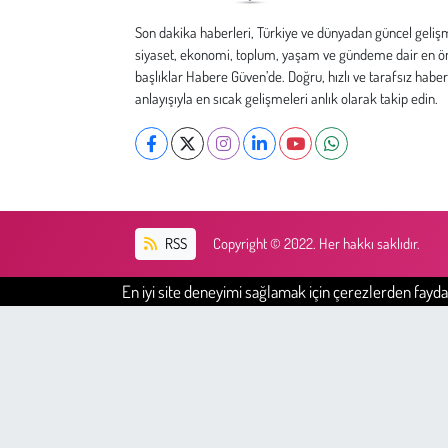
Son dakika haberleri, Türkiye ve dünyadan güncel geliş
Çevre
siyaset, ekonomi, toplum, yaşam ve gündeme dair en ö
başlıklar Habere Güven’de. Doğru, hızlı ve tarafsız haber
Galeri
anlayışıyla en sıcak gelişmeleri anlık olarak takip edin.
Günün İçinden
Vefat İlanları
RSS
Copyright © 2022. Her hakkı saklıdır.
Tarih
En iyi site deneyimi sağlamak için çerezlerden faydal
Hukuk
Tarım
Son Dakika