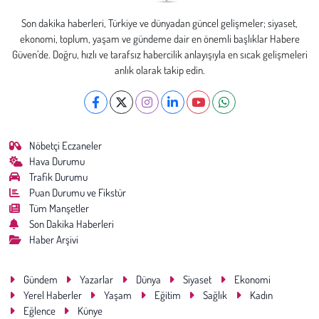
Kent
Son dakika haberleri, Türkiye ve dünyadan güncel gelişmeler; siyaset,
ekonomi, toplum, yaşam ve gündeme dair en önemli başlıklar Habere
Eğlence
Güven’de. Doğru, hızlı ve tarafsız habercilik anlayışıyla en sıcak gelişmeleri
anlık olarak takip edin.
Nöbetçi Eczaneler
Hava Durumu
Trafik Durumu
Puan Durumu ve Fikstür
Tüm Manşetler
Son Dakika Haberleri
Haber Arşivi
Gündem
Yazarlar
Dünya
Siyaset
Ekonomi
Yerel Haberler
Yaşam
Eğitim
Sağlık
Kadın
Eğlence
Künye