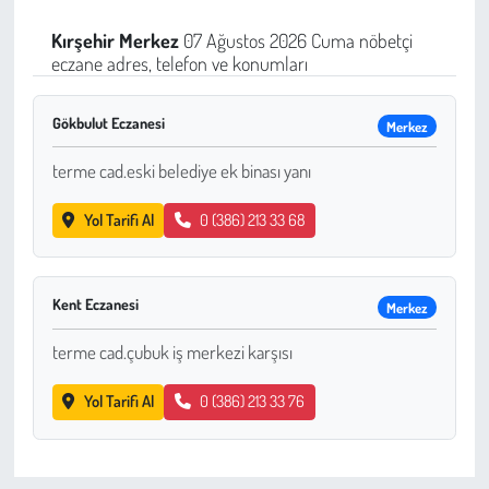
Sağlık
Kırşehir
Merkez
07 Ağustos 2026 Cuma nöbetçi
eczane adres, telefon ve konumları
Kadın
Gökbulut Eczanesi
Merkez
Emek
terme cad.eski belediye ek binası yanı
Spor
Yol Tarifi Al
0 (386) 213 33 68
Çocuk
Kent Eczanesi
Merkez
Kültür Sanat
terme cad.çubuk iş merkezi karşısı
Bilim - Teknoloji
Yol Tarifi Al
0 (386) 213 33 76
İnsan Hakları
Hayvan Hakları