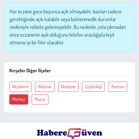
Her eczane gece boyunca açık olmayabilir, bazıları sadece
Çevre
gerektiğinde açık kalabilir veya beklenmedik durumlar
nedeniyle nöbete gelemeyebilir. Bu nedenle, yola çıkmadan
Galeri
önce eczanenin açık olduğunu telefon aracılığıyla teyit
etmeniz iyi bir fikir olacaktır.
Günün İçinden
Vefat İlanları
Kırşehir Diğer İlçeler
Tarih
Akçakent
Akpinar
Boztepe
Çiçekdaği
Kaman
Hukuk
Merkez
Mucur
Tarım
Son Dakika