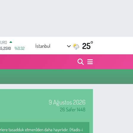
EURO
55,2510
%0.32
°
25
STERLİN
İstanbul
4,4811
%0.38
GRAM ALTIN
6660.55
%0
BİST100
13.779
%-14
BITCOIN
64.815,30
%-0.1
DOLAR
47,7436
%0.18
9 Ağustos 2026
26 Safer 1448
akirlere tasadduk etmen)den daha hayırlıdır. (Hadis-i