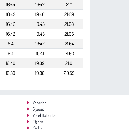
16:44
19:47
21:11
16:43
19:46
21:09
16:42
19:45
21:08
16:42
19:43
21:06
16:41
19:42
21:04
16:41
19:41
21:03
16:40
19:39
21:01
16:39
19:38
20:59
Yazarlar
Siyaset
Yerel Haberler
Eğitim
Kadın