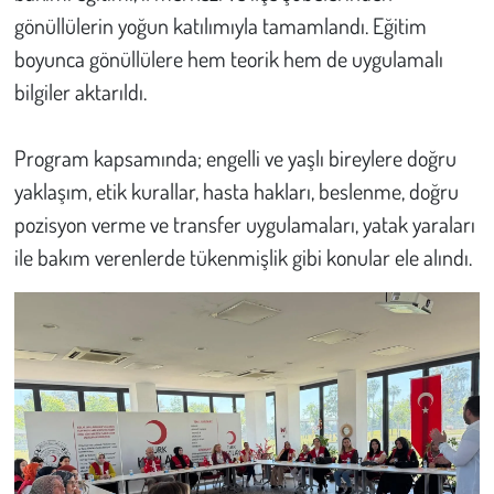
gönüllülerin yoğun katılımıyla tamamlandı. Eğitim
Çevre
boyunca gönüllülere hem teorik hem de uygulamalı
bilgiler aktarıldı.
Galeri
Program kapsamında; engelli ve yaşlı bireylere doğru
Günün İçinden
yaklaşım, etik kurallar, hasta hakları, beslenme, doğru
Vefat İlanları
pozisyon verme ve transfer uygulamaları, yatak yaraları
ile bakım verenlerde tükenmişlik gibi konular ele alındı.
Tarih
Hukuk
Tarım
Son Dakika