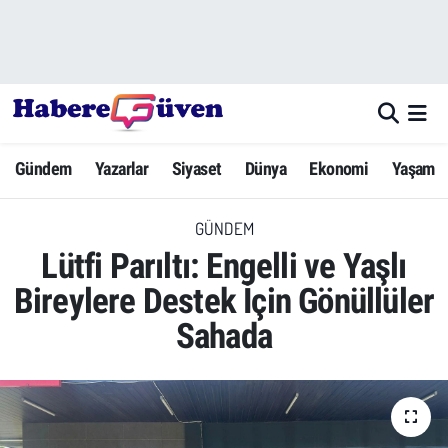
Gündem
Nöbetçi Eczaneler
Yazarlar
Hava Durumu
Gündem
Yazarlar
Siyaset
Dünya
Ekonomi
Yaşam
Dünya
Trafik Durumu
GÜNDEM
Siyaset
Süper Lig Puan Durumu ve Fikstür
Lütfi Parıltı: Engelli ve Yaşlı
Ekonomi
Tüm Manşetler
Bireylere Destek İçin Gönüllüler
Sahada
Yaşam
Son Dakika Haberleri
Yerel Haberler
Haber Arşivi
Eğitim