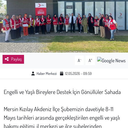
Sağlık
Kadın
Emek
Spor
Paylaş
-
+
A
A
Çocuk
Haber Merkezi
12.05.2026 - 09:59
Kültür Sanat
Engelli ve Yaşlı Bireylere Destek İçin Gönüllüler Sahada
Bilim - Teknoloji
Mersin Kızılay Akdeniz İlçe Şubemizin davetiyle 8-11
İnsan Hakları
Mayıs tarihleri arasında gerçekleştirilen engelli ve yaşlı
bakımı eğitimi, il merkezi ve ilçe şubelerinden
Hayvan Hakları