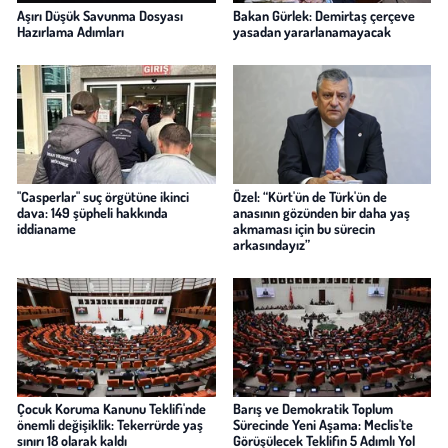
Aşırı Düşük Savunma Dosyası
Bakan Gürlek: Demirtaş çerçeve
Hazırlama Adımları
yasadan yararlanamayacak
"Casperlar" suç örgütüne ikinci
Özel: “Kürt'ün de Türk'ün de
dava: 149 şüpheli hakkında
anasının gözünden bir daha yaş
iddianame
akmaması için bu sürecin
arkasındayız”
Çocuk Koruma Kanunu Teklifi'nde
Barış ve Demokratik Toplum
önemli değişiklik: Tekerrürde yaş
Sürecinde Yeni Aşama: Meclis'te
sınırı 18 olarak kaldı
Görüşülecek Teklifin 5 Adımlı Yol