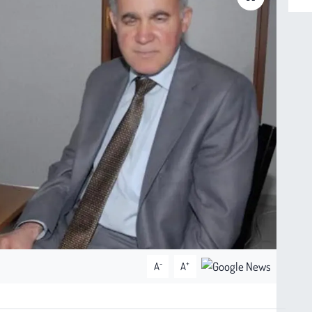
-
+
A
A