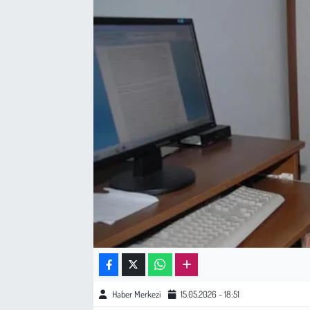
Sağlık
Kadın
Emek
Spor
Çocuk
Kültür Sanat
Bilim - Teknoloji
İnsan Hakları
Haber Merkezi
15.05.2026 - 18:51
Hayvan Hakları