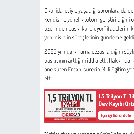
Kent
Okul idaresiyle yaşadığı sorunlara da d
Eğlence
kendisine yönelik tutum geliştirildiğini
üzerinden baskı kuruluyor” ifadelerini 
yeni disiplin süreçlerinin gündeme geldiği
2025 yılında kınama cezası aldığını söy
baskısının arttığını iddia etti. Hakkında
öne süren Ercan, sürecin Milli Eğitim ye
etti.
1,5 Trilyon TL'
Dev Kayıbı Or
İçeriği Görüntüle
“Artık yeter, yakamdan düşün” sözleriyl