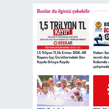
Bunlar da ilginizi çekebilir
1,5 Trilyon TL'lik Erime: DİSK-AR
Haber-Sen
Raporu İşçi Ücretlerindeki Dev
ücreti dü
Kayıbı Ortaya Koydu
Kıdemde ad
çalışmada