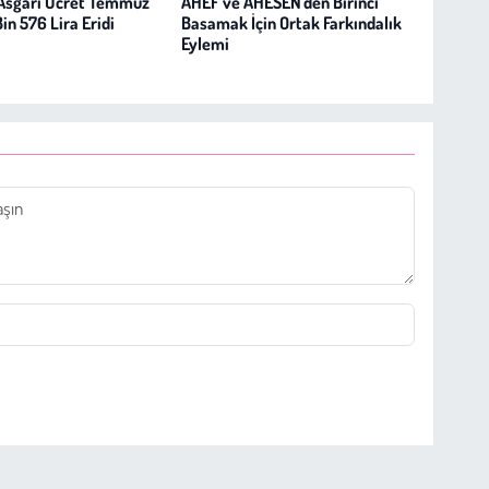
Asgari Ücret Temmuz
AHEF ve AHESEN'den Birinci
in 576 Lira Eridi
Basamak İçin Ortak Farkındalık
Eylemi