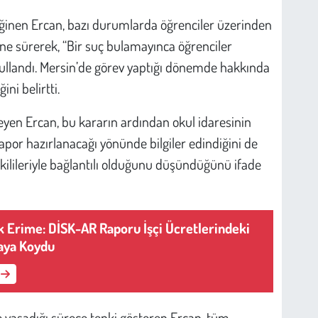
eğinen Ercan, bazı durumlarda öğrenciler üzerinden
 öne sürerek, “Bir suç bulamayınca öğrenciler
kullandı. Mersin’de görev yaptığı dönemde hakkında
ni belirtti.
leyen Ercan, bu kararın ardından okul idaresinin
 rapor hazırlanacağı yönünde bilgiler edindiğini de
tkilileriyle bağlantılı olduğunu düşündüğünü ifade
lik Erime: DİSK-AR Raporu İşçi Ücretlerindeki
taya Koydu
e yaşadığı sürece tepki gösteren Ercan, tüm