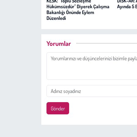
KESK: "Toplu Sözleşme
DİSK-AR: 
Hükümsüzdür" Diyerek Çalışma
Ayında 5 B
Bakanlığı Önünde Eylem
Düzenledi
Yorumlar
Gönder