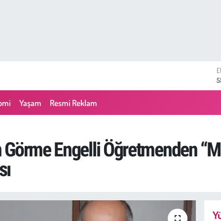
S
6
G
6
omi
Yaşam
Resmi Reklam
B
1
B
6
n Görme Engelli Öğretmenden “M
D
4
sı
E
5
Yü