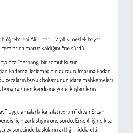
h öğretmeni Ali Ercan, 37 yıllık meslek hayatı
in cezalarına maruz kaldığını öne sürdü.
 boyunca “herhangi bir somut kusur
dan kademe ilerlemesinin durdurulmasına kadar
etti. Bu cezaların büyük bölümünün idare mahkemeleri
an, buna rağmen kendisine yönelik işlemlerin
eyfi uygulamalarla karşılaşıyorum” diyen Ercan,
endisi için zorlaştığını öne sürdü. Emekliliğine kısa
örev sürecinde baskıların arttığını iddia etti.