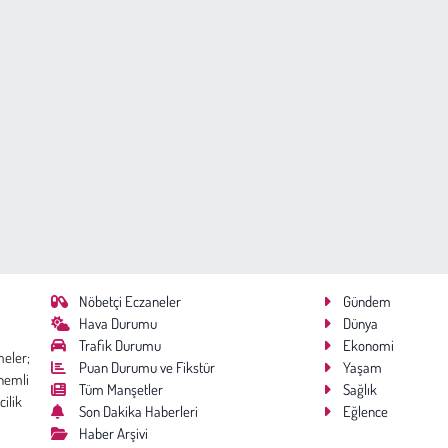
Nöbetçi Eczaneler
Gündem
Hava Durumu
Dünya
Trafik Durumu
Ekonomi
meler;
Puan Durumu ve Fikstür
Yaşam
nemli
Tüm Manşetler
Sağlık
cilik
Son Dakika Haberleri
Eğlence
Haber Arşivi