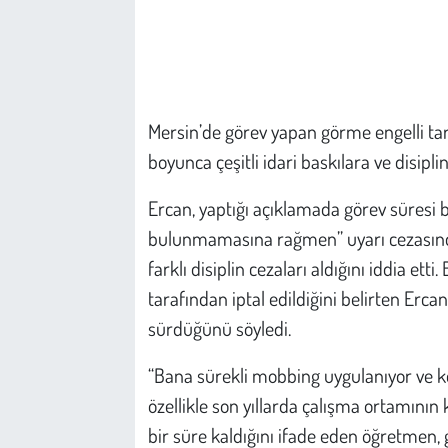
Çevre
Galeri
Mersin’de görev yapan görme engelli tari
Günün İçinden
boyunca çeşitli idari baskılara ve disipl
Vefat İlanları
Ercan, yaptığı açıklamada görev süresi
bulunmamasına rağmen” uyarı cezasın
Tarih
farklı disiplin cezaları aldığını iddia 
tarafından iptal edildiğini belirten Erc
Hukuk
sürdüğünü söyledi.
Tarım
“Bana sürekli mobbing uygulanıyor ve k
özellikle son yıllarda çalışma ortamının k
Son Dakika
bir süre kaldığını ifade eden öğretmen, g