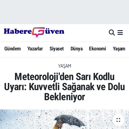
Gündem
Nöbetçi Eczaneler
Yazarlar
Hava Durumu
Gündem
Yazarlar
Siyaset
Dünya
Ekonomi
Yaşam
Dünya
Trafik Durumu
YAŞAM
Siyaset
Süper Lig Puan Durumu ve Fikstür
Meteoroloji'den Sarı Kodlu
Ekonomi
Tüm Manşetler
Uyarı: Kuvvetli Sağanak ve Dolu
Bekleniyor
Yaşam
Son Dakika Haberleri
Yerel Haberler
Haber Arşivi
Eğitim