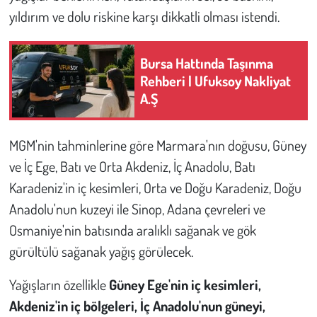
yıldırım ve dolu riskine karşı dikkatli olması istendi.
Çevre
Bursa Hattında Taşınma
Galeri
Rehberi | Ufuksoy Nakliyat
A.Ş
Günün İçinden
Vefat İlanları
MGM'nin tahminlerine göre Marmara'nın doğusu, Güney
ve İç Ege, Batı ve Orta Akdeniz, İç Anadolu, Batı
Tarih
Karadeniz'in iç kesimleri, Orta ve Doğu Karadeniz, Doğu
Anadolu'nun kuzeyi ile Sinop, Adana çevreleri ve
Hukuk
Osmaniye'nin batısında aralıklı sağanak ve gök
Tarım
gürültülü sağanak yağış görülecek.
Yağışların özellikle
Güney Ege'nin iç kesimleri,
Son Dakika
Akdeniz'in iç bölgeleri, İç Anadolu'nun güneyi,