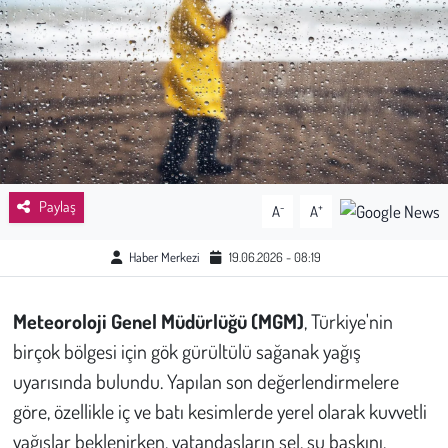
Sağlık
Kadın
Emek
Spor
Paylaş
-
+
A
A
Çocuk
Haber Merkezi
19.06.2026 - 08:19
Kültür Sanat
Meteoroloji Genel Müdürlüğü (MGM)
, Türkiye'nin
Bilim - Teknoloji
birçok bölgesi için gök gürültülü sağanak yağış
uyarısında bulundu. Yapılan son değerlendirmelere
İnsan Hakları
göre, özellikle iç ve batı kesimlerde yerel olarak kuvvetli
yağışlar beklenirken, vatandaşların sel, su baskını,
Hayvan Hakları