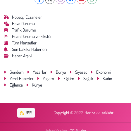
Nöbetçi Eczaneler
Hava Durumu
Trafik Durumu
Puan Durumu ve Fikstür
Tüm Manşetler
Son Dakika Haberleri
Haber Arşivi
Gündem
Yazarlar
Dünya
Siyaset
Ekonomi
Yerel Haberler
Yaşam
Eğitim
Sağlık
Kadın
Eğlence
Künye
RSS
Copyright © 2022. Her hakkı saklıdır.
Haber Yazılımı:
TE Bilişim