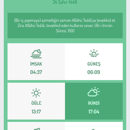
24 Safer 1448
Sağlık
(Bir iş yapmaya) azmettiğin zaman Allâhü Teâlâ'ya tevekkül et.
Kadın
Zira Allâhü Teâlâ, tevekkül eden kullarını sever. (Âl-i İmrân
Sûresi, 159)
Emek
Spor
İMSAK
GÜNEŞ
Çocuk
04:37
06:09
Kültür Sanat
Bilim - Teknoloji
ÖĞLE
İKINDI
13:17
17:04
İnsan Hakları
Hayvan Hakları