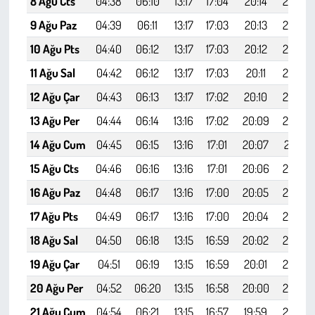
8 Ağu Cts
04:38
06:10
13:17
17:04
20:14
21:40
9 Ağu Paz
04:39
06:11
13:17
17:03
20:13
21:39
10 Ağu Pts
04:40
06:12
13:17
17:03
20:12
21:37
11 Ağu Sal
04:42
06:12
13:17
17:03
20:11
21:36
12 Ağu Çar
04:43
06:13
13:17
17:02
20:10
21:34
13 Ağu Per
04:44
06:14
13:16
17:02
20:09
21:33
14 Ağu Cum
04:45
06:15
13:16
17:01
20:07
21:31
15 Ağu Cts
04:46
06:16
13:16
17:01
20:06
21:29
16 Ağu Paz
04:48
06:17
13:16
17:00
20:05
21:28
17 Ağu Pts
04:49
06:17
13:16
17:00
20:04
21:26
18 Ağu Sal
04:50
06:18
13:15
16:59
20:02
21:25
19 Ağu Çar
04:51
06:19
13:15
16:59
20:01
21:23
20 Ağu Per
04:52
06:20
13:15
16:58
20:00
21:22
21 Ağu Cum
04:54
06:21
13:15
16:57
19:59
21:20