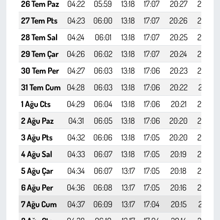
Kent
26 Tem Paz
04:22
05:59
13:18
17:07
20:27
21:57
27 Tem Pts
04:23
06:00
13:18
17:07
20:26
21:56
Eğlence
28 Tem Sal
04:24
06:01
13:18
17:07
20:25
21:55
29 Tem Çar
04:26
06:02
13:18
17:07
20:24
21:53
30 Tem Per
04:27
06:03
13:18
17:06
20:23
21:52
31 Tem Cum
04:28
06:03
13:18
17:06
20:22
21:51
1 Ağu Cts
04:29
06:04
13:18
17:06
20:21
21:50
2 Ağu Paz
04:31
06:05
13:18
17:06
20:20
21:48
3 Ağu Pts
04:32
06:06
13:18
17:05
20:20
21:47
4 Ağu Sal
04:33
06:07
13:18
17:05
20:19
21:46
5 Ağu Çar
04:34
06:07
13:17
17:05
20:18
21:44
6 Ağu Per
04:36
06:08
13:17
17:05
20:16
21:43
7 Ağu Cum
04:37
06:09
13:17
17:04
20:15
21:41