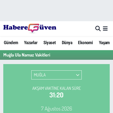
Gündem
Nöbetçi Eczaneler
Yazarlar
Hava Durumu
Gündem
Yazarlar
Siyaset
Dünya
Ekonomi
Yaşam
Dünya
Trafik Durumu
Muğla Ula Namaz Vakitleri
Siyaset
Süper Lig Puan Durumu ve Fikstür
Ekonomi
Tüm Manşetler
MUĞLA
Yaşam
Son Dakika Haberleri
AKŞAM VAKTINE KALAN SÜRE
31:20
Yerel Haberler
Haber Arşivi
7 Ağustos 2026
Eğitim