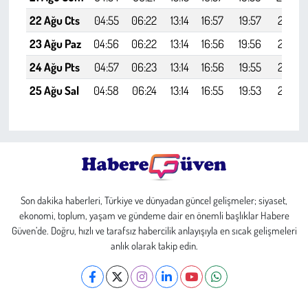
22 Ağu Cts
04:55
06:22
13:14
16:57
19:57
21:18
23 Ağu Paz
04:56
06:22
13:14
16:56
19:56
21:17
24 Ağu Pts
04:57
06:23
13:14
16:56
19:55
21:15
25 Ağu Sal
04:58
06:24
13:14
16:55
19:53
21:13
Son dakika haberleri, Türkiye ve dünyadan güncel gelişmeler; siyaset,
ekonomi, toplum, yaşam ve gündeme dair en önemli başlıklar Habere
Güven’de. Doğru, hızlı ve tarafsız habercilik anlayışıyla en sıcak gelişmeleri
anlık olarak takip edin.