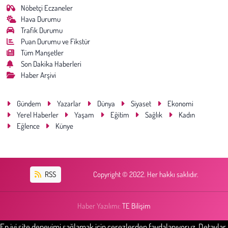
Nöbetçi Eczaneler
Hava Durumu
Trafik Durumu
Puan Durumu ve Fikstür
Tüm Manşetler
Son Dakika Haberleri
Haber Arşivi
Gündem
Yazarlar
Dünya
Siyaset
Ekonomi
Yerel Haberler
Yaşam
Eğitim
Sağlık
Kadın
Eğlence
Künye
RSS
Copyright © 2022. Her hakkı saklıdır.
Haber Yazılımı:
TE Bilişim
En iyi site deneyimi sağlamak için çerezlerden faydalanıyoruz. Detaylar