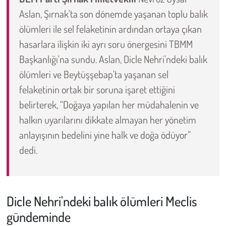
Aslan, Şırnak'ta son dönemde yaşanan toplu balık
Çevre
ölümleri ile sel felaketinin ardından ortaya çıkan
hasarlara ilişkin iki ayrı soru önergesini TBMM
Galeri
Başkanlığı'na sundu. Aslan, Dicle Nehri'ndeki balık
ölümleri ve Beytüşşebap'ta yaşanan sel
Günün İçinden
felaketinin ortak bir soruna işaret ettiğini
Vefat İlanları
belirterek, “Doğaya yapılan her müdahalenin ve
halkın uyarılarını dikkate almayan her yönetim
Tarih
anlayışının bedelini yine halk ve doğa ödüyor”
dedi.
Hukuk
Tarım
Dicle Nehri'ndeki balık ölümleri Meclis
Son Dakika
gündeminde