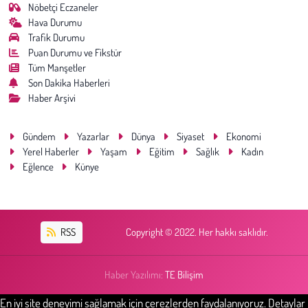
Nöbetçi Eczaneler
Hava Durumu
Trafik Durumu
Puan Durumu ve Fikstür
Tüm Manşetler
Son Dakika Haberleri
Haber Arşivi
Gündem
Yazarlar
Dünya
Siyaset
Ekonomi
Yerel Haberler
Yaşam
Eğitim
Sağlık
Kadın
Eğlence
Künye
RSS
Copyright © 2022. Her hakkı saklıdır.
Haber Yazılımı:
TE Bilişim
En iyi site deneyimi sağlamak için çerezlerden faydalanıyoruz. Detaylar