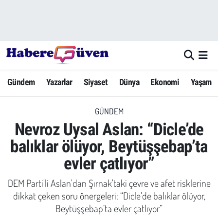
Gündem
Nöbetçi Eczaneler
Yazarlar
Hava Durumu
Gündem
Yazarlar
Siyaset
Dünya
Ekonomi
Yaşam
Dünya
Trafik Durumu
GÜNDEM
Siyaset
Süper Lig Puan Durumu ve Fikstür
Nevroz Uysal Aslan: “Dicle’de
Ekonomi
Tüm Manşetler
balıklar ölüyor, Beytüşşebap’ta
evler çatlıyor”
Yaşam
Son Dakika Haberleri
DEM Parti'li Aslan'dan Şırnak'taki çevre ve afet risklerine
Yerel Haberler
Haber Arşivi
dikkat çeken soru önergeleri: “Dicle’de balıklar ölüyor,
Beytüşşebap’ta evler çatlıyor”
Eğitim