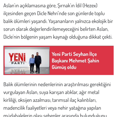
Kent
Aslan'ın açıklamasına göre, Şırnak'ın İdil (Hezex)
ilçesinden geçen Dicle Nehri'nde son günlerde toplu
Eğlence
balık ölümleri yaşandı. Yaşananların yalnızca ekolojik bir
sorun olarak değerlendirilemeyeceğini belirten Aslan,
Dicle'nin bölgenin yaşam kaynağı olduğuna dikkat çekti.
Yeni Parti Seyhan İlçe
Başkanı Mehmet Şahin
Gümüş oldu
Balık ölümlerinin nedenlerinin araştırılması gerektiğini
vurgulayan Aslan, suya karışan atıklar, ağır metal
kirliliği, oksijen azalması, tarımsal ilaç kalıntıları,
madencilik faaliyetleri veya nehir yatağına yapılan
müdahalelerin olası sebepler arasında bulunduğunu