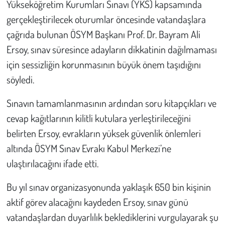
Yükseköğretim Kurumları Sınavı (YKS) kapsamında
gerçekleştirilecek oturumlar öncesinde vatandaşlara
Çevre
çağrıda bulunan ÖSYM Başkanı Prof. Dr. Bayram Ali
Ersoy, sınav süresince adayların dikkatinin dağılmaması
Galeri
için sessizliğin korunmasının büyük önem taşıdığını
Günün İçinden
söyledi.
Vefat İlanları
Sınavın tamamlanmasının ardından soru kitapçıkları ve
cevap kağıtlarının kilitli kutulara yerleştirileceğini
Tarih
belirten Ersoy, evrakların yüksek güvenlik önlemleri
altında ÖSYM Sınav Evrakı Kabul Merkezi’ne
Hukuk
ulaştırılacağını ifade etti.
Tarım
Bu yıl sınav organizasyonunda yaklaşık 650 bin kişinin
aktif görev alacağını kaydeden Ersoy, sınav günü
Son Dakika
vatandaşlardan duyarlılık beklediklerini vurgulayarak şu