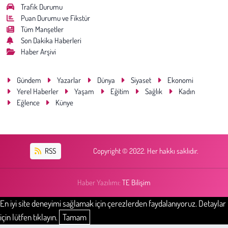
Trafik Durumu
Puan Durumu ve Fikstür
Tüm Manşetler
Son Dakika Haberleri
Haber Arşivi
Gündem
Yazarlar
Dünya
Siyaset
Ekonomi
Yerel Haberler
Yaşam
Eğitim
Sağlık
Kadın
Eğlence
Künye
RSS
Copyright © 2022. Her hakkı saklıdır.
Haber Yazılımı:
TE Bilişim
En iyi site deneyimi sağlamak için çerezlerden faydalanıyoruz. Detaylar
için lütfen tıklayın.
Tamam