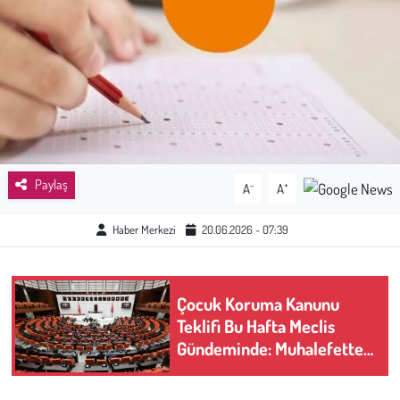
Sağlık
Kadın
Emek
Spor
Paylaş
-
+
A
A
Çocuk
Haber Merkezi
20.06.2026 - 07:39
Kültür Sanat
Çocuk Koruma Kanunu
Bilim - Teknoloji
Teklifi Bu Hafta Meclis
Gündeminde: Muhalefetten
İnsan Hakları
"Anayasa'ya Aykırı" Tepkisi
Hayvan Hakları