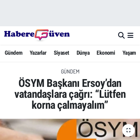
Gündem
Nöbetçi Eczaneler
Yazarlar
Hava Durumu
Gündem
Yazarlar
Siyaset
Dünya
Ekonomi
Yaşam
Dünya
Trafik Durumu
GÜNDEM
Siyaset
Süper Lig Puan Durumu ve Fikstür
ÖSYM Başkanı Ersoy’dan
Ekonomi
Tüm Manşetler
vatandaşlara çağrı: “Lütfen
korna çalmayalım”
Yaşam
Son Dakika Haberleri
Yerel Haberler
Haber Arşivi
Eğitim