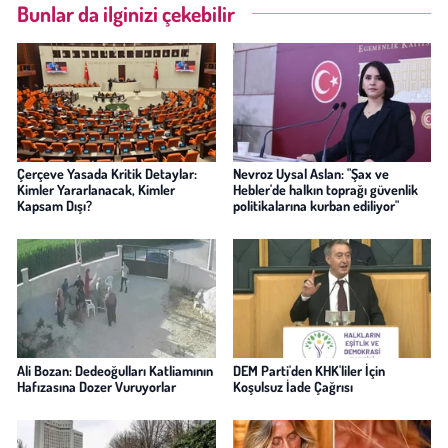
Bunlar da ilginizi çekebilir
Çerçeve Yasada Kritik Detaylar:
Nevroz Uysal Aslan: "Şax ve
Kimler Yararlanacak, Kimler
Hebler'de halkın toprağı güvenlik
Kapsam Dışı?
politikalarına kurban ediliyor"
Ali Bozan: Dedeoğulları Katliamının
DEM Parti'den KHK'liler İçin
Hafızasına Dozer Vuruyorlar
Koşulsuz İade Çağrısı