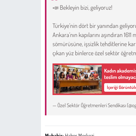
📣 Bekleyin bizi, geliyoruz!
Türkiye’nin dört bir yanından geliyor
Ankara’nın kapılarını aşındıran 161
sömürüsüne, işsizlik tehditlerine kar
çıkan yüz binlerce özel sektör öğret
Kadın akademis
teslim olmayac
İçeriği Görüntü
— Özel Sektör Öğretmenleri Sendikası (@
Muhabir:
Haber Merkezi