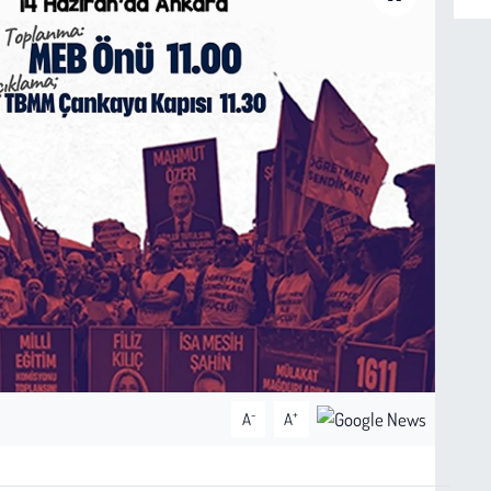
-
+
A
A