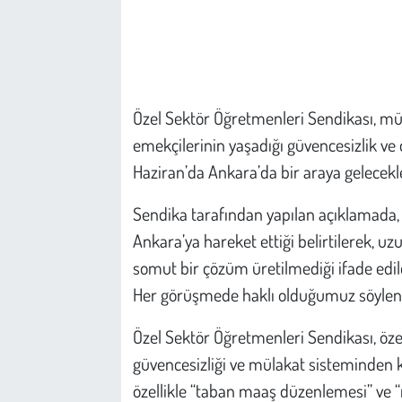
Çevre
Galeri
Özel Sektör Öğretmenleri Sendikası, mü
Günün İçinden
emekçilerinin yaşadığı güvencesizlik ve
Haziran’da Ankara’da bir araya gelecekl
Vefat İlanları
Sendika tarafından yapılan açıklamada, T
Tarih
Ankara’ya hareket ettiği belirtilerek,
somut bir çözüm üretilmediği ifade edil
Hukuk
Her görüşmede haklı olduğumuz söylend
Tarım
Özel Sektör Öğretmenleri Sendikası, özel
güvencesizliği ve mülakat sisteminden k
Son Dakika
özellikle “taban maaş düzenlemesi” ve 