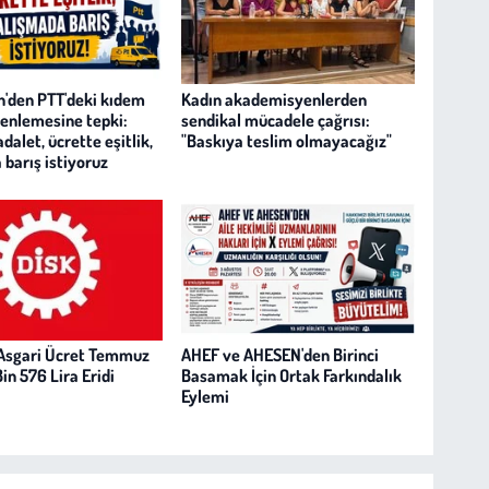
'den PTT'deki kıdem
Kadın akademisyenlerden
zenlemesine tepki:
sendikal mücadele çağrısı:
alet, ücrette eşitlik,
"Baskıya teslim olmayacağız"
 barış istiyoruz
Asgari Ücret Temmuz
AHEF ve AHESEN'den Birinci
in 576 Lira Eridi
Basamak İçin Ortak Farkındalık
Eylemi