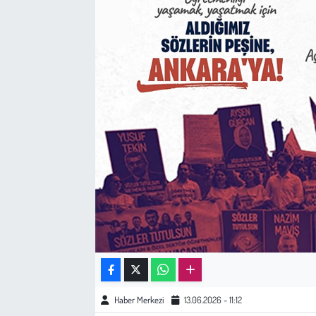
Sağlık
Kadın
Emek
Spor
Çocuk
Kültür Sanat
Bilim - Teknoloji
İnsan Hakları
Haber Merkezi
13.06.2026 - 11:12
Hayvan Hakları