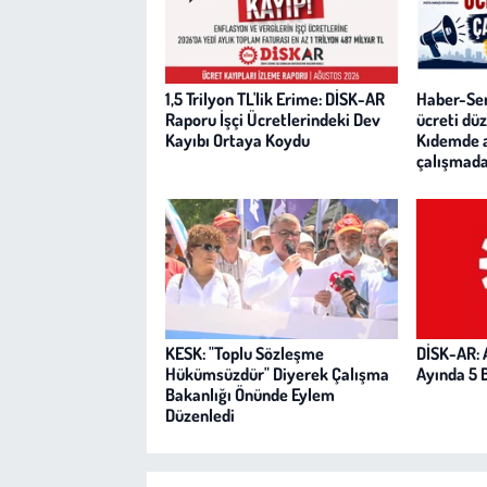
1,5 Trilyon TL'lik Erime: DİSK-AR
Haber-Sen
Raporu İşçi Ücretlerindeki Dev
ücreti dü
Kayıbı Ortaya Koydu
Kıdemde ad
çalışmada
KESK: "Toplu Sözleşme
DİSK-AR: 
Hükümsüzdür" Diyerek Çalışma
Ayında 5 B
Bakanlığı Önünde Eylem
Düzenledi