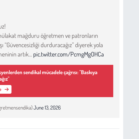
uz!
1 mülakat mağduru öğretmen ve patronların
şı “Güvencesizliği durduracağız” diyerek yola
meninin artık…
pic.twitter.com/PcmgMgOHCa
yenlerden sendikal mücadele çağrısı: "Baskıya
ağız"
le
ogretmensendika)
June 13, 2026