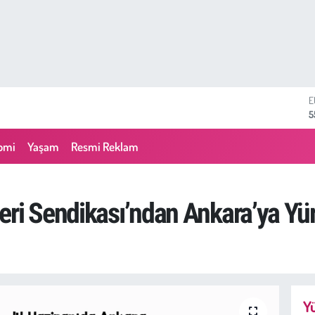
S
6
G
6
omi
Yaşam
Resmi Reklam
B
1
B
6
eri Sendikası’ndan Ankara’ya Yür
D
4
E
5
Yü