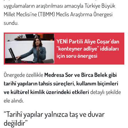
uygulamaların araştırılması amacıyla Türkiye Büyük
Millet Meclisi’ne (TBMM) Meclis Araştırma Önergesi
Çevre
sundu.
Galeri
YENİ Partili Aliye Coşar'dan
Günün İçinden
"konteyner adliye" iddiaları
için soru önergesi
Vefat İlanları
Tarih
Önergede özellikle
Medresa Sor ve Birca Belek gibi
tarihî yapıların tahsis süreçleri, kullanım biçimleri
Hukuk
ve kültürel kimlik üzerindeki etkileri
detaylı şekilde
ele alındı.
Tarım
“Tarihî yapılar yalnızca taş ve duvar
Son Dakika
değildir”