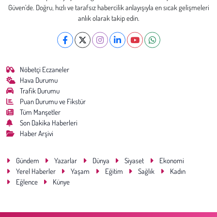
Güven’de. Doğru, hızlı ve tarafsız habercilik anlayışıyla en sıcak gelişmeleri
anlık olarak takip edin.
Nöbetçi Eczaneler
Hava Durumu
Trafik Durumu
Puan Durumu ve Fikstür
Tüm Manşetler
Son Dakika Haberleri
Haber Arşivi
Gündem
Yazarlar
Dünya
Siyaset
Ekonomi
Yerel Haberler
Yaşam
Eğitim
Sağlık
Kadın
Eğlence
Künye