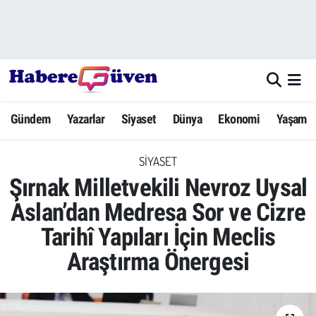
Gündem
Nöbetçi Eczaneler
Yazarlar
Hava Durumu
Gündem
Yazarlar
Siyaset
Dünya
Ekonomi
Yaşam
Dünya
Trafik Durumu
SIYASET
Siyaset
Süper Lig Puan Durumu ve Fikstür
Şırnak Milletvekili Nevroz Uysal
Ekonomi
Tüm Manşetler
Aslan’dan Medresa Sor ve Cizre
Tarihî Yapıları İçin Meclis
Yaşam
Son Dakika Haberleri
Araştırma Önergesi
Yerel Haberler
Haber Arşivi
Eğitim