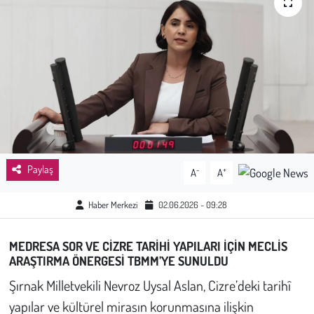
Sağlık
Kadın
Emek
Spor
Çocuk
Paylaş
-
+
A
A
Kültür Sanat
Haber Merkezi
02.06.2026 - 09:28
Bilim - Teknoloji
MEDRESA SOR VE CİZRE TARİHİ YAPILARI İÇİN MECLİS
ARAŞTIRMA ÖNERGESİ TBMM’YE SUNULDU
İnsan Hakları
Şırnak Milletvekili Nevroz Uysal Aslan, Cizre’deki tarihî
yapılar ve kültürel mirasın korunmasına ilişkin
Hayvan Hakları