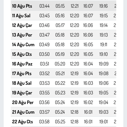
Kent
10 Ağu Pts
03:44
05:15
12:21
16:07
19:16
20:41
11 Ağu Sal
03:45
05:16
12:20
16:07
19:15
20:40
Eğlence
12 Ağu Çar
03:46
05:17
12:20
16:06
19:14
20:38
13 Ağu Per
03:47
05:18
12:20
16:06
19:13
20:37
14 Ağu Cum
03:49
05:18
12:20
16:05
19:11
20:35
15 Ağu Cts
03:50
05:19
12:20
16:05
19:10
20:34
16 Ağu Paz
03:51
05:20
12:20
16:04
19:09
20:32
17 Ağu Pts
03:52
05:21
12:19
16:04
19:08
20:31
18 Ağu Sal
03:53
05:22
12:19
16:03
19:06
20:29
19 Ağu Çar
03:55
05:23
12:19
16:03
19:05
20:27
20 Ağu Per
03:56
05:24
12:19
16:02
19:04
20:26
21 Ağu Cum
03:57
05:24
12:18
16:01
19:03
20:24
22 Ağu Cts
03:58
05:25
12:18
16:01
19:01
20:22