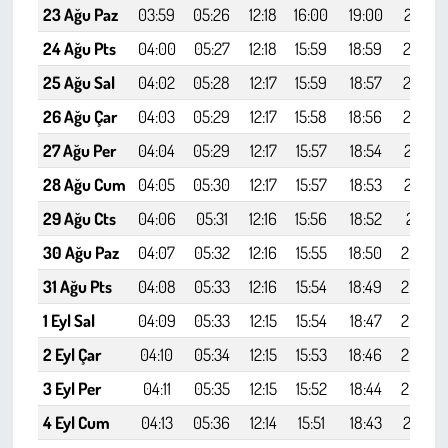
23 Ağu Paz
03:59
05:26
12:18
16:00
19:00
20:21
24 Ağu Pts
04:00
05:27
12:18
15:59
18:59
20:19
25 Ağu Sal
04:02
05:28
12:17
15:59
18:57
20:18
26 Ağu Çar
04:03
05:29
12:17
15:58
18:56
20:16
27 Ağu Per
04:04
05:29
12:17
15:57
18:54
20:14
28 Ağu Cum
04:05
05:30
12:17
15:57
18:53
20:13
29 Ağu Cts
04:06
05:31
12:16
15:56
18:52
20:11
30 Ağu Paz
04:07
05:32
12:16
15:55
18:50
20:09
31 Ağu Pts
04:08
05:33
12:16
15:54
18:49
20:07
1 Eyl Sal
04:09
05:33
12:15
15:54
18:47
20:06
2 Eyl Çar
04:10
05:34
12:15
15:53
18:46
20:04
3 Eyl Per
04:11
05:35
12:15
15:52
18:44
20:02
4 Eyl Cum
04:13
05:36
12:14
15:51
18:43
20:01