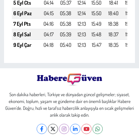
5 Eyl Cts
04:14
05:37
12:14
15:50
18:41
19:59
6 Eyl Paz
04:15
05:38
12:14
15:50
18:40
19:57
7 Eyl Pts
04:16
05:38
12:13
15:49
18:38
19:56
8 Eyl Sal
04:17
05:39
12:13
15:48
18:37
19:54
9 Eyl Çar
04:18
05:40
12:13
15:47
18:35
19:52
Son dakika haberleri, Türkiye ve dünyadan güncel gelişmeler; siyaset,
ekonomi, toplum, yaşam ve gündeme dair en önemli başlıklar Habere
Güven’de. Doğru, hızlı ve tarafsız habercilik anlayışıyla en sıcak gelişmeleri
anlık olarak takip edin.