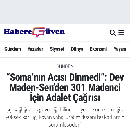
Gündem
Nöbetçi Eczaneler
Yazarlar
Hava Durumu
Gündem
Yazarlar
Siyaset
Dünya
Ekonomi
Yaşam
Dünya
Trafik Durumu
GÜNDEM
Siyaset
Süper Lig Puan Durumu ve Fikstür
“Soma’nın Acısı Dinmedi”: Dev
Ekonomi
Tüm Manşetler
Maden-Sen’den 301 Madenci
İçin Adalet Çağrısı
Yaşam
Son Dakika Haberleri
“İşçi sağlığı ve iş güvenliği bilincinin yerine ucuz emeği ve
Yerel Haberler
Haber Arşivi
yüksek kârlılığı koyan vahşi üretim düzeni bu katliamın
sorumlusudur.”
Eğitim