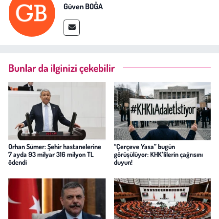
Güven BOĞA
Bunlar da ilginizi çekebilir
Orhan Sümer: Şehir hastanelerine
“Çerçeve Yasa” bugün
7 ayda 93 milyar 316 milyon TL
görüşülüyor: KHK’lilerin çağrısını
ödendi
duyun!