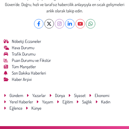
Güven’de. Doğru, hızlı ve tarafsız habercilik anlayışıyla en sıcak gelişmeleri
anlık olarak takip edin.
Nöbetçi Eczaneler
Hava Durumu
Trafik Durumu
Puan Durumu ve Fikstür
Tüm Manşetler
Son Dakika Haberleri
Haber Arşivi
Gündem
Yazarlar
Dünya
Siyaset
Ekonomi
Yerel Haberler
Yaşam
Eğitim
Sağlık
Kadın
Eğlence
Künye