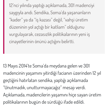
12’nci yılında yaptığı açıklamada, 301 madenciyi
Çevre
saygıyla andı. Sendika, Soma’da yaşananların
“kader” ya da “iş kazası” değil, “vahşi üretim
Galeri
düzeninin yol açtığı bir katliam” olduğunu
vurgulayarak, cezasızlık politikalarının yeni iş
Günün İçinden
cinayetlerinin önünü açtığını belirtti.
Vefat İlanları
Tarih
13 Mayıs 2014’te Soma’da meydana gelen ve 301
madencinin yaşamını yitirdiği facianın üzerinden 12 yıl
Hukuk
geçtiğini hatırlatan sendika, yaptığı açıklamada
Tarım
“Unutmadık, unutturmayacağız” mesajı verdi.
Açıklamada, madencilerin yaşamını hiçe sayan üretim
Son Dakika
politikalarının bugün de sürdüğü ifade edildi.