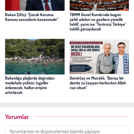
Bakan Çiftçi: "Çocuk Koruma
TBMM Genel Kurulu'nda bugün
Kanunu sessizlerin kazanımıdır"
şehit aileleri ve gazilere yönelik
teklif, yarın ise "Terörsüz Türkiye"
teklifi görüşülecek
Bakanlığa plajlarda doğrudan
Demirtaş ve Mızraklı, “Barışa bir
müdahale yetkisi: İşgaller
damla su taşıyan herkesten Allah
önlenecek, halkın erişimi
razı olsun”
artırılacak
Yorumlar