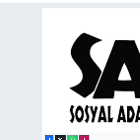
Sağlık
Kadın
Emek
Spor
Çocuk
Kültür Sanat
Bilim - Teknoloji
İnsan Hakları
Hayvan Hakları