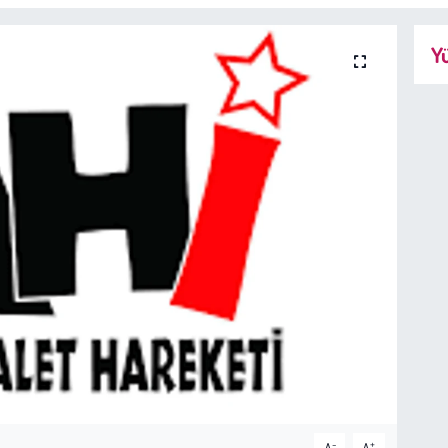
Yü
-
+