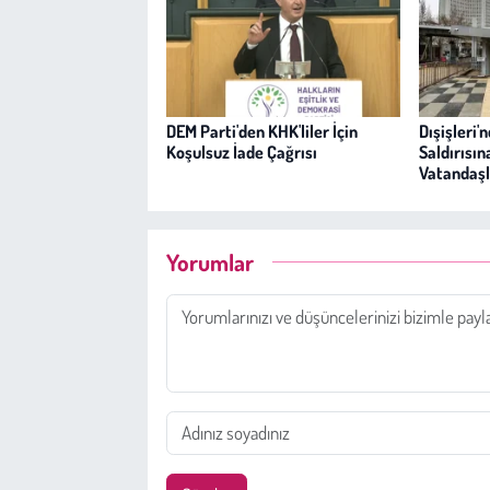
DEM Parti'den KHK'liler İçin
Dışişleri'
Koşulsuz İade Çağrısı
Saldırısın
Vatandaşl
Yorumlar