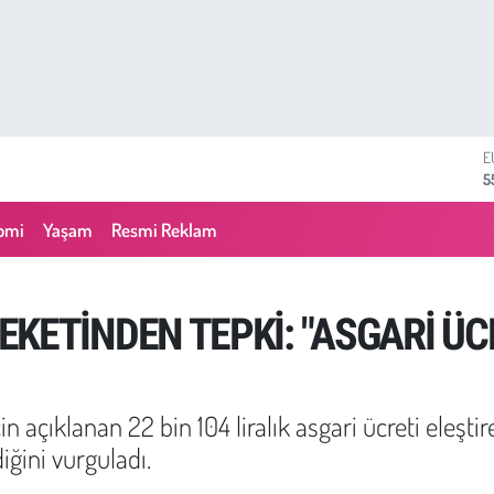
S
6
G
6
omi
Yaşam
Resmi Reklam
B
1
B
6
KETİNDEN TEPKİ: "ASGARİ ÜC
D
4
E
5
in açıklanan 22 bin 104 liralık asgari ücreti eleştir
ğini vurguladı.