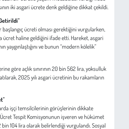
ının iki asgari ücrete denk geldiğine dikkat çekildi.
etirildi"
r başlangıç ücreti olması gerektiğini vurgularken,
ret haline geldiğini ifade etti. Hareket, asgari
anın yaygınlaştığını ve bunun “modern kölelik”
ine göre açlık sınırının 20 bin 562 lira, yoksulluk
latılarak, 2025 yılı asgari ücretinin bu rakamların
t"
larda işçi temsilcilerinin görüşlerinin dikkate
ri Ücret Tespit Komisyonunun işveren ve hükümet
 bin 104 lira olarak belirlendiği vurgulandı. Sosyal