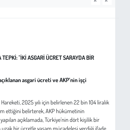
A
A
 TEPKİ: "İKİ ASGARİ ÜCRET SARAYDA BİR
açıklanan asgari ücreti ve AKP’nin işçi
areketi, 2025 yılı için belirlenen 22 bin 104 liralık
kûm ettiğini belirterek, AKP hükümetinin
yapılan açıklamada, Türkiye’nin dört kişilik bir
n uzak bir ücretle yaşam mücadelesi verdiği ifade