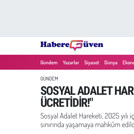
Gündem
Nöbetçi Eczaneler
Yazarlar
Hava Durumu
Dünya
Trafik Durumu
Gündem
Yazarlar
Siyaset
Dünya
Ekon
Siyaset
Süper Lig Puan Durumu ve Fikstür
GÜNDEM
Ekonomi
Tüm Manşetler
SOSYAL ADALET HARE
ÜCRETİDİR!"
Yaşam
Son Dakika Haberleri
Sosyal Adalet Hareketi, 2025 yılı iç
Yerel Haberler
Haber Arşivi
sınırında yaşamaya mahkûm edildi
Eğitim