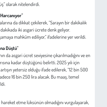
üş” olarak nitelendirdi.
 Harcanıyor"
rına da dikkat çekilerek, “Sarayın bir dakikalık
dakikada iki asgari ücrete denk geliyor.
aşamaya mahkûm ediliyor,” ifadelerine yer verildi.
ına Düştü"
ın da asgari ücret seviyesine çıkarılmadığını ve en
ısına kadar düştüğünü belirtti. 2025 yılı için
rtışın yetersiz olduğu ifade edilerek, “12 bin 500
sadece 16 bin 250 lira alacak. Bu maaş, temel
ldi.
de hareket etme lüksünün olmadığını vurgulayarak,