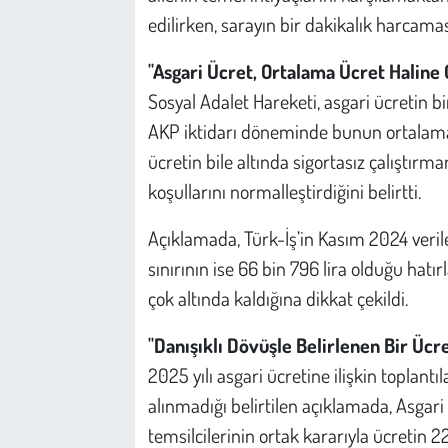
Kent
edilirken, sarayın bir dakikalık harcamas
Eğlence
"Asgari Ücret, Ortalama Ücret Haline G
Sosyal Adalet Hareketi, asgari ücretin bi
AKP iktidarı döneminde bunun ortalama üc
ücretin bile altında sigortasız çalıştırm
koşullarını normalleştirdiğini belirtti.
Açıklamada, Türk-İş’in Kasım 2024 veriler
sınırının ise 66 bin 796 lira olduğu hatır
çok altında kaldığına dikkat çekildi.
"Danışıklı Dövüşle Belirlenen Bir Ücre
2025 yılı asgari ücretine ilişkin toplantı
alınmadığı belirtilen açıklamada, Asga
temsilcilerinin ortak kararıyla ücretin 22