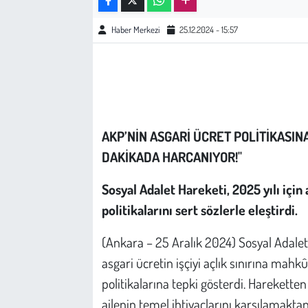
Haber Merkezi
25.12.2024 - 15:57
Çevre
Galeri
Günün İçinden
AKP’NİN ASGARİ ÜCRET POLİTİKASINA
Vefat İlanları
DAKİKADA HARCANIYOR!"
Tarih
Sosyal Adalet Hareketi, 2025 yılı için 
Hukuk
politikalarını sert sözlerle eleştirdi.
(Ankara – 25 Aralık 2024) Sosyal Adalet H
Tarım
asgari ücretin işçiyi açlık sınırına mah
Son Dakika
politikalarına tepki gösterdi. Hareketten 
ailenin temel ihtiyaçlarını karşılamakta