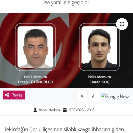
ise yaralı ele geçirildi.
Sağlık
Kadın
Emek
Spor
Çocuk
Kültür Sanat
Paylaş
-
+
A
A
Bilim - Teknoloji
Haber Merkezi
17.05.2026 - 20:15
İnsan Hakları
Tekirdağ’ın Çorlu ilçesinde silahlı kavga ihbarına giden
Hayvan Hakları