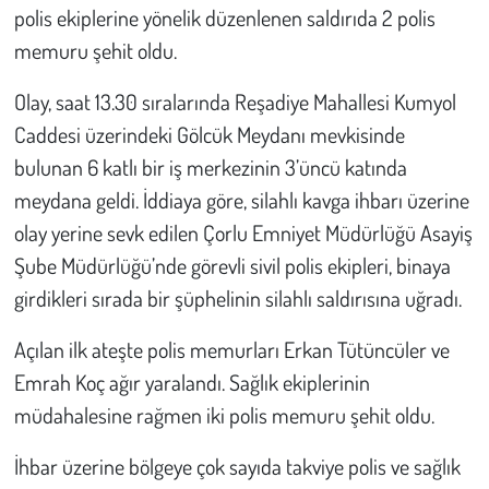
polis ekiplerine yönelik düzenlenen saldırıda 2 polis
memuru şehit oldu.
Çevre
Olay, saat 13.30 sıralarında Reşadiye Mahallesi Kumyol
Galeri
Caddesi üzerindeki Gölcük Meydanı mevkisinde
Günün İçinden
bulunan 6 katlı bir iş merkezinin 3’üncü katında
meydana geldi. İddiaya göre, silahlı kavga ihbarı üzerine
Vefat İlanları
olay yerine sevk edilen Çorlu Emniyet Müdürlüğü Asayiş
Şube Müdürlüğü’nde görevli sivil polis ekipleri, binaya
Tarih
girdikleri sırada bir şüphelinin silahlı saldırısına uğradı.
Hukuk
Açılan ilk ateşte polis memurları Erkan Tütüncüler ve
Emrah Koç ağır yaralandı. Sağlık ekiplerinin
Tarım
müdahalesine rağmen iki polis memuru şehit oldu.
Son Dakika
İhbar üzerine bölgeye çok sayıda takviye polis ve sağlık