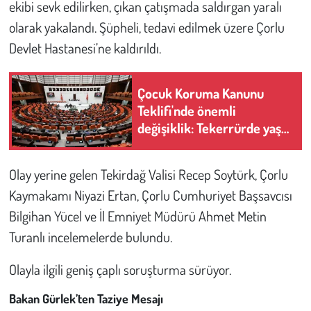
ekibi sevk edilirken, çıkan çatışmada saldırgan yaralı
Kent
olarak yakalandı. Şüpheli, tedavi edilmek üzere Çorlu
Eğlence
Devlet Hastanesi’ne kaldırıldı.
Çocuk Koruma Kanunu
Teklifi'nde önemli
değişiklik: Tekerrürde yaş
sınırı 18 olarak kaldı
Olay yerine gelen Tekirdağ Valisi Recep Soytürk, Çorlu
Kaymakamı Niyazi Ertan, Çorlu Cumhuriyet Başsavcısı
Bilgihan Yücel ve İl Emniyet Müdürü Ahmet Metin
Turanlı incelemelerde bulundu.
Olayla ilgili geniş çaplı soruşturma sürüyor.
Bakan Gürlek’ten Taziye Mesajı