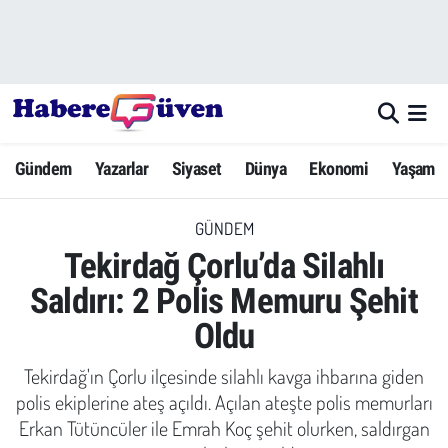
Gündem
Nöbetçi Eczaneler
Yazarlar
Hava Durumu
Gündem
Yazarlar
Siyaset
Dünya
Ekonomi
Yaşam
Dünya
Trafik Durumu
GÜNDEM
Siyaset
Süper Lig Puan Durumu ve Fikstür
Tekirdağ Çorlu’da Silahlı
Ekonomi
Tüm Manşetler
Saldırı: 2 Polis Memuru Şehit
Oldu
Yaşam
Son Dakika Haberleri
Tekirdağ'ın Çorlu ilçesinde silahlı kavga ihbarına giden
Yerel Haberler
Haber Arşivi
polis ekiplerine ateş açıldı. Açılan ateşte polis memurları
Erkan Tütüncüler ile Emrah Koç şehit olurken, saldırgan
Eğitim