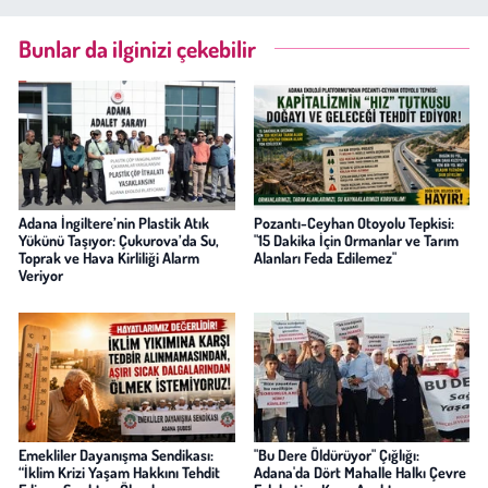
Bunlar da ilginizi çekebilir
Adana İngiltere’nin Plastik Atık
Pozantı-Ceyhan Otoyolu Tepkisi:
Yükünü Taşıyor: Çukurova’da Su,
"15 Dakika İçin Ormanlar ve Tarım
Toprak ve Hava Kirliliği Alarm
Alanları Feda Edilemez"
Veriyor
Emekliler Dayanışma Sendikası:
"Bu Dere Öldürüyor" Çığlığı:
“İklim Krizi Yaşam Hakkını Tehdit
Adana'da Dört Mahalle Halkı Çevre