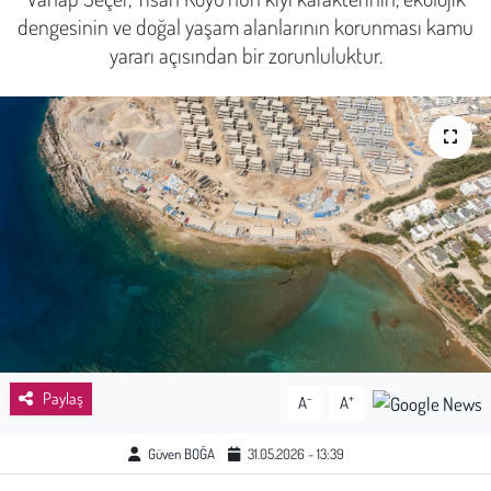
dengesinin ve doğal yaşam alanlarının korunması kamu
Sağlık
yararı açısından bir zorunluluktur.
Kadın
Emek
Spor
Çocuk
Kültür Sanat
Bilim - Teknoloji
Paylaş
-
+
A
A
İnsan Hakları
Güven BOĞA
31.05.2026 - 13:39
Hayvan Hakları