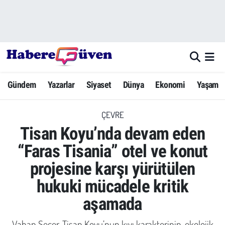
Gündem
Nöbetçi Eczaneler
Yazarlar
Hava Durumu
Gündem
Yazarlar
Siyaset
Dünya
Ekonomi
Yaşam
Dünya
Trafik Durumu
ÇEVRE
Siyaset
Süper Lig Puan Durumu ve Fikstür
Tisan Koyu’nda devam eden
Ekonomi
Tüm Manşetler
“Faras Tisania” otel ve konut
projesine karşı yürütülen
Yaşam
Son Dakika Haberleri
hukuki mücadele kritik
Yerel Haberler
Haber Arşivi
aşamada
Eğitim
Vahap Seçer, Tisan Koyu’nun kıyı karakterinin, ekolojik