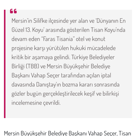
Çevre
Mersin’in Silifke ilçesinde yer alan ve ‘Dünyanın En
Güzel 13. Koyu’ arasında gösterilen Tisan Koyu’nda
Galeri
devam eden “Faras Tisania” otel ve konut
Günün İçinden
projesine karşı yürütülen hukuki mücadelede
kritik bir aşamaya gelindi. Türkiye Belediyeler
Vefat İlanları
Birliği (TBB) ve Mersin Büyükşehir Belediye
Başkanı Vahap Seçer tarafından açılan iptal
Tarih
davasında Danıştay’ın bozma kararı sonrasında
Hukuk
gözler bugün gerçekleştirilecek keşif ve bilirkişi
incelemesine çevrildi.
Tarım
Son Dakika
Mersin Büyükşehir Belediye
Başkanı Vahap Seçer, Tisan