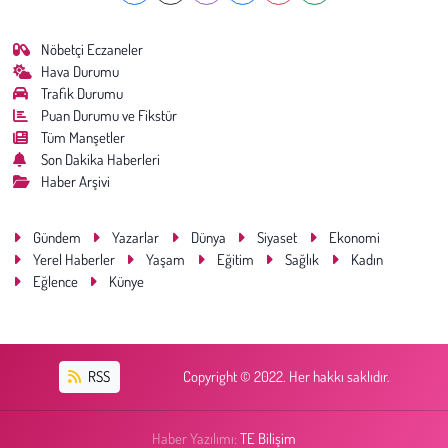
Nöbetçi Eczaneler
Hava Durumu
Trafik Durumu
Puan Durumu ve Fikstür
Tüm Manşetler
Son Dakika Haberleri
Haber Arşivi
Gündem
Yazarlar
Dünya
Siyaset
Ekonomi
Yerel Haberler
Yaşam
Eğitim
Sağlık
Kadın
Eğlence
Künye
RSS
Copyright © 2022. Her hakkı saklıdır.
Haber Yazılımı:
TE Bilişim