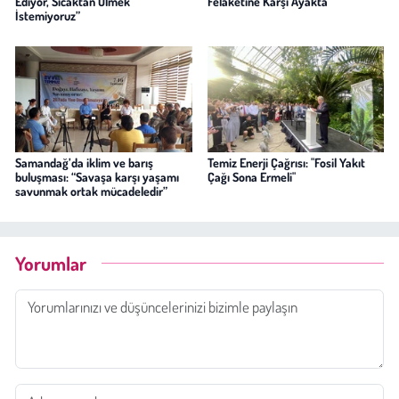
Ediyor, Sıcaktan Ölmek
Felaketine Karşı Ayakta
İstemiyoruz”
Samandağ’da iklim ve barış
Temiz Enerji Çağrısı: "Fosil Yakıt
buluşması: “Savaşa karşı yaşamı
Çağı Sona Ermeli"
savunmak ortak mücadeledir”
Yorumlar