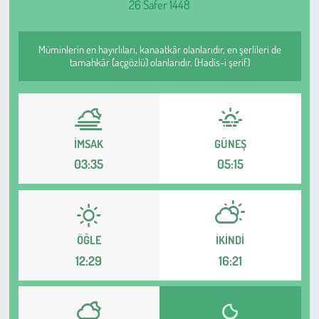
26 Safer 1448
Sağlık
Müminlerin en hayırlıları, kanaatkâr olanlarıdır, en şerlileri de
Kadın
tamahkâr (açgözlü) olanlarıdır. (Hadis-i şerif)
Emek
Spor
İMSAK
GÜNEŞ
03:35
05:15
Çocuk
Kültür Sanat
ÖĞLE
İKINDI
Bilim - Teknoloji
12:29
16:21
İnsan Hakları
Hayvan Hakları