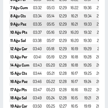
7 Ağu Cum
03:32
05:13
12:29
16:22
19:36
21:09
8 Ağu Cts
03:34
05:14
12:29
16:21
19:34
21:08
9 Ağu Paz
03:35
05:15
12:29
16:21
19:33
21:06
10 Ağu Pts
03:37
05:16
12:29
16:20
19:32
21:04
11 Ağu Sal
03:38
05:17
12:29
16:20
19:30
21:02
12 Ağu Çar
03:40
05:18
12:29
16:19
19:29
21:01
13 Ağu Per
03:41
05:19
12:29
16:18
19:28
20:59
14 Ağu Cum
03:43
05:20
12:28
16:18
19:26
20:57
15 Ağu Cts
03:44
05:21
12:28
16:17
19:25
20:55
16 Ağu Paz
03:46
05:22
12:28
16:17
19:24
20:54
17 Ağu Pts
03:47
05:23
12:28
16:16
19:22
20:52
18 Ağu Sal
03:49
05:24
12:28
16:15
19:21
20:50
19 Ağu Çar
03:50
05:25
12:27
16:15
19:19
20:48