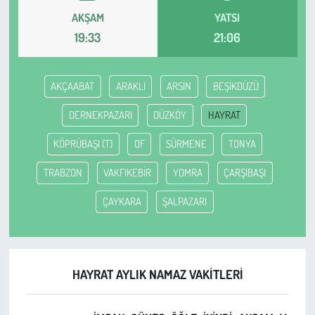
AKŞAM
YATSI
Çevre
19:33
21:06
Galeri
AKÇAABAT
ARAKLI
ARSİN
BEŞİKDÜZÜ
Günün İçinden
DERNEKPAZARI
DÜZKÖY
HAYRAT
Vefat İlanları
KÖPRÜBAŞI (T)
OF
SÜRMENE
TONYA
TRABZON
VAKFIKEBİR
YOMRA
ÇARŞIBAŞI
Tarih
ÇAYKARA
ŞALPAZARI
Hukuk
Tarım
HAYRAT AYLIK NAMAZ VAKITLERI
Son Dakika