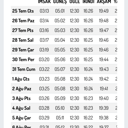
İMSAK
GÜNEŞ
ÖĞLE
İKINDI
AKŞAM
YATSI
Kent
25 Tem Cts
03:13
05:01
12:30
16:26
19:49
21:30
Eğlence
26 Tem Paz
03:14
05:02
12:30
16:26
19:48
21:28
27 Tem Pts
03:16
05:03
12:30
16:26
19:47
21:27
28 Tem Sal
03:17
05:04
12:30
16:25
19:46
21:25
29 Tem Çar
03:19
05:05
12:30
16:25
19:46
21:24
30 Tem Per
03:20
05:06
12:30
16:25
19:44
21:22
31 Tem Cum
03:22
05:07
12:30
16:24
19:43
21:21
1 Ağu Cts
03:23
05:08
12:30
16:24
19:42
21:19
2 Ağu Paz
03:25
05:08
12:30
16:24
19:41
21:18
3 Ağu Pts
03:26
05:09
12:30
16:23
19:40
21:16
4 Ağu Sal
03:28
05:10
12:30
16:23
19:39
21:14
5 Ağu Çar
03:29
05:11
12:30
16:22
19:38
21:13
6 Ağu Per
03:31
05:12
12:30
16:22
19:37
21:11