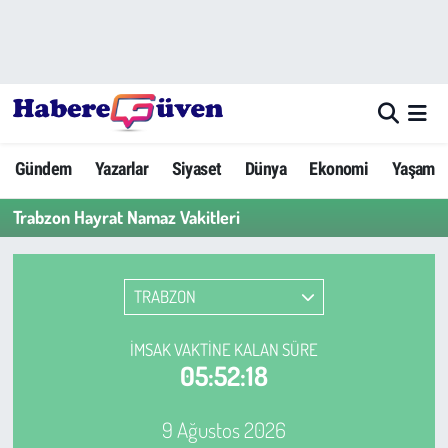
Gündem
Nöbetçi Eczaneler
Yazarlar
Hava Durumu
Gündem
Yazarlar
Siyaset
Dünya
Ekonomi
Yaşam
Dünya
Trafik Durumu
Trabzon Hayrat Namaz Vakitleri
Siyaset
Süper Lig Puan Durumu ve Fikstür
Ekonomi
Tüm Manşetler
TRABZON
Yaşam
Son Dakika Haberleri
İMSAK VAKTINE KALAN SÜRE
05:52:18
Yerel Haberler
Haber Arşivi
9 Ağustos 2026
Eğitim