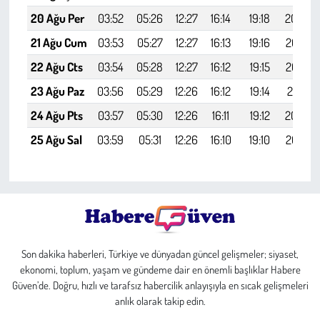
20 Ağu Per
03:52
05:26
12:27
16:14
19:18
20:46
21 Ağu Cum
03:53
05:27
12:27
16:13
19:16
20:44
22 Ağu Cts
03:54
05:28
12:27
16:12
19:15
20:42
23 Ağu Paz
03:56
05:29
12:26
16:12
19:14
20:41
24 Ağu Pts
03:57
05:30
12:26
16:11
19:12
20:39
25 Ağu Sal
03:59
05:31
12:26
16:10
19:10
20:37
Son dakika haberleri, Türkiye ve dünyadan güncel gelişmeler; siyaset,
ekonomi, toplum, yaşam ve gündeme dair en önemli başlıklar Habere
Güven’de. Doğru, hızlı ve tarafsız habercilik anlayışıyla en sıcak gelişmeleri
anlık olarak takip edin.