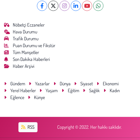
Nöbetçi Eczaneler
Hava Durumu
Trafik Durumu
Puan Durumu ve Fikstür
Tüm Manşetler
Son Dakika Haberleri
Haber Arşivi
Gündem
Yazarlar
Dünya
Siyaset
Ekonomi
Yerel Haberler
Yaşam
Eğitim
Sağlık
Kadın
Eğlence
Künye
RSS
Copyright © 2022. Her hakkı saklıdır.