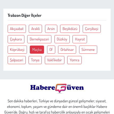
Çevre
Trabzon Diğer İlçeler
Galeri
Akçaabat
Arakli
Arsin
Beşikdüzü
Çarşibaşi
Günün İçinden
Çaykara
Dernekpazari
Düzköy
Hayrat
Köprübaşi
Maçka
Of
Ortahisar
Sürmene
Vefat İlanları
Şalpazari
Tonya
Vakfikebir
Yomra
Tarih
Hukuk
Tarım
Son dakika haberleri, Türkiye ve dünyadan güncel gelişmeler; siyaset,
Son Dakika
ekonomi, toplum, yaşam ve gündeme dair en önemli başlıklar Habere
Güven’de. Doğru, hızlı ve tarafsız habercilik anlayışıyla en sıcak gelişmeleri