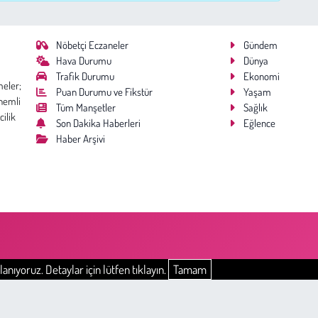
Nöbetçi Eczaneler
Gündem
Hava Durumu
Dünya
Trafik Durumu
Ekonomi
meler;
Puan Durumu ve Fikstür
Yaşam
nemli
Tüm Manşetler
Sağlık
cilik
Son Dakika Haberleri
Eğlence
Haber Arşivi
anıyoruz. Detaylar için lütfen tıklayın.
Tamam