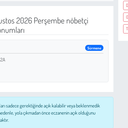
D
O
stos 2026 Perşembe nöbetçi
onumları
T
Sürmene
12A
ları sadece gerektiğinde açık kalabilir veya beklenmedik
nedenle, yola çıkmadan önce eczanenin açık olduğunu
aktır.