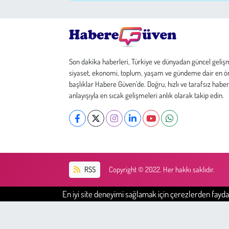
Çevre
Galeri
Son dakika haberleri, Türkiye ve dünyadan güncel geliş
siyaset, ekonomi, toplum, yaşam ve gündeme dair en ö
Günün İçinden
başlıklar Habere Güven’de. Doğru, hızlı ve tarafsız haber
anlayışıyla en sıcak gelişmeleri anlık olarak takip edin.
Vefat İlanları
Tarih
Hukuk
RSS
Copyright © 2022. Her hakkı saklıdır.
Tarım
En iyi site deneyimi sağlamak için çerezlerden faydal
Son Dakika