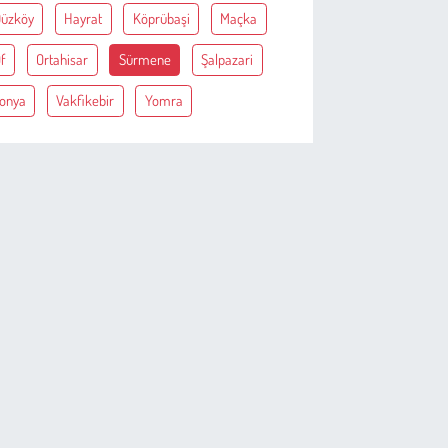
üzköy
Hayrat
Köprübaşi
Maçka
f
Ortahisar
Sürmene
Şalpazari
onya
Vakfikebir
Yomra