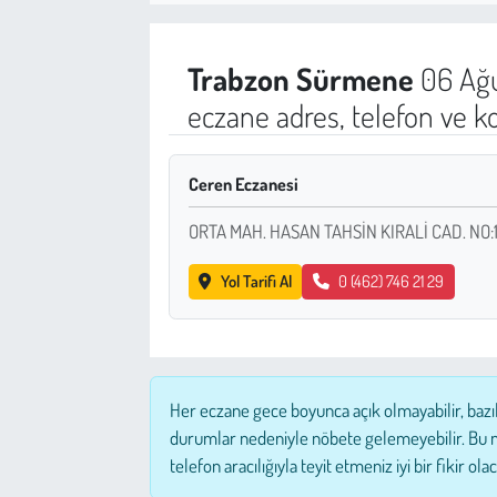
Sağlık
Trabzon
Sürmene
06 Ağu
Kadın
eczane adres, telefon ve k
Emek
Ceren Eczanesi
Spor
ORTA MAH. HASAN TAHSİN KIRALİ CAD. NO:
Çocuk
Yol Tarifi Al
0 (462) 746 21 29
Kültür Sanat
Bilim - Teknoloji
Her eczane gece boyunca açık olmayabilir, bazı
İnsan Hakları
durumlar nedeniyle nöbete gelemeyebilir. Bu 
telefon aracılığıyla teyit etmeniz iyi bir fikir olac
Hayvan Hakları