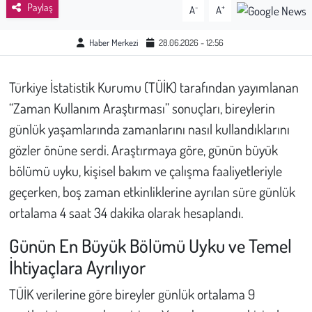
Paylaş
-
+
A
A
Çevre
Haber Merkezi
28.06.2026 - 12:56
Galeri
Türkiye İstatistik Kurumu (TÜİK) tarafından yayımlanan
Günün İçinden
“Zaman Kullanım Araştırması” sonuçları, bireylerin
günlük yaşamlarında zamanlarını nasıl kullandıklarını
Vefat İlanları
gözler önüne serdi. Araştırmaya göre, günün büyük
bölümü uyku, kişisel bakım ve çalışma faaliyetleriyle
Tarih
geçerken, boş zaman etkinliklerine ayrılan süre günlük
Hukuk
ortalama 4 saat 34 dakika olarak hesaplandı.
Günün En Büyük Bölümü Uyku ve Temel
Tarım
İhtiyaçlara Ayrılıyor
Son Dakika
TÜİK verilerine göre bireyler günlük ortalama 9