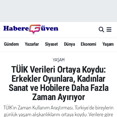
Gündem
Nöbetçi Eczaneler
Yazarlar
Hava Durumu
Gündem
Yazarlar
Siyaset
Dünya
Ekonomi
Yaşam
Dünya
Trafik Durumu
YAŞAM
Siyaset
Süper Lig Puan Durumu ve Fikstür
TÜİK Verileri Ortaya Koydu:
Ekonomi
Tüm Manşetler
Erkekler Oyunlara, Kadınlar
Sanat ve Hobilere Daha Fazla
Yaşam
Son Dakika Haberleri
Zaman Ayırıyor
Yerel Haberler
Haber Arşivi
TÜİK’in Zaman Kullanım Araştırması, Türkiye’de bireylerin
Eğitim
günlük yaşam alışkanlıklarını ortaya koydu. Verilere göre