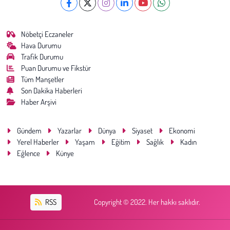
Nöbetçi Eczaneler
Hava Durumu
Trafik Durumu
Puan Durumu ve Fikstür
Tüm Manşetler
Son Dakika Haberleri
Haber Arşivi
Gündem
Yazarlar
Dünya
Siyaset
Ekonomi
Yerel Haberler
Yaşam
Eğitim
Sağlık
Kadın
Eğlence
Künye
RSS
Copyright © 2022. Her hakkı saklıdır.