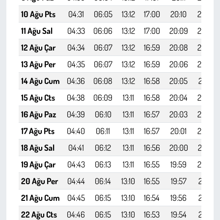
10 Ağu Pts
04:31
06:05
13:12
17:00
20:10
21:37
11 Ağu Sal
04:33
06:06
13:12
17:00
20:09
21:36
12 Ağu Çar
04:34
06:07
13:12
16:59
20:08
21:34
13 Ağu Per
04:35
06:07
13:12
16:59
20:06
21:32
14 Ağu Cum
04:36
06:08
13:12
16:58
20:05
21:31
15 Ağu Cts
04:38
06:09
13:11
16:58
20:04
21:29
16 Ağu Paz
04:39
06:10
13:11
16:57
20:03
21:27
17 Ağu Pts
04:40
06:11
13:11
16:57
20:01
21:26
18 Ağu Sal
04:41
06:12
13:11
16:56
20:00
21:24
19 Ağu Çar
04:43
06:13
13:11
16:55
19:59
21:22
20 Ağu Per
04:44
06:14
13:10
16:55
19:57
21:21
21 Ağu Cum
04:45
06:15
13:10
16:54
19:56
21:19
22 Ağu Cts
04:46
06:15
13:10
16:53
19:54
21:17