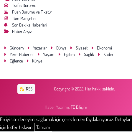
Trafik Durumu
Puan Durumu ve Fikstür
Tüm Manşetler
Son Dakika Haberleri
Haber Arşivi
Gündem
Yazarlar
Dünya
Siyaset
Ekonomi
Yerel Haberler
Yaşam
Eğitim
Sağlık
Kadın
Eğlence
Künye
RSS
Copyright © 2022. Her hakkı saklıdır.
Haber Yazılımı:
TE Bilişim
En iyi site deneyimi sağlamak için çerezlerden faydalanıyoruz. Detaylar
için lütfen tıklayın.
Tamam