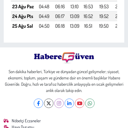
23 Ağu Paz
04:48
06:16
13:10
16:53
19:53
21:16
24 Ağu Pts
04:49
06:17
13:09
16:52
19:52
21:14
25 Ağu Sal
04:50
06:18
13:09
16:51
19:50
21:12
Son dakika haberleri, Türkiye ve dünyadan güncel gelişmeler; siyaset,
ekonomi, toplum, yaşam ve gündeme dair en önemli başlıklar Habere
Güven’de. Doğru, hızlı ve tarafsız habercilik anlayışıyla en sıcak gelişmeleri
anlık olarak takip edin.
Nöbetçi Eczaneler
Hava Durumu