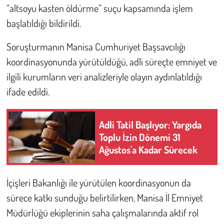
Kent
“altsoyu kasten öldürme” suçu kapsamında işlem
başlatıldığı bildirildi.
Eğlence
Soruşturmanın Manisa Cumhuriyet Başsavcılığı
koordinasyonunda yürütüldüğü, adli süreçte emniyet ve
ilgili kurumların veri analizleriyle olayın aydınlatıldığı
ifade edildi.
Adli Tatil Başlıyor: Yargıda
Toplu İzin Dönemi 31
Ağustos'a Kadar Sürecek
İçişleri Bakanlığı ile yürütülen koordinasyonun da
sürece katkı sunduğu belirtilirken, Manisa İl Emniyet
Müdürlüğü ekiplerinin saha çalışmalarında aktif rol