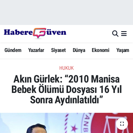
Gündem
Nöbetçi Eczaneler
Yazarlar
Hava Durumu
Gündem
Yazarlar
Siyaset
Dünya
Ekonomi
Yaşam
Dünya
Trafik Durumu
HUKUK
Siyaset
Süper Lig Puan Durumu ve Fikstür
Akın Gürlek: “2010 Manisa
Ekonomi
Tüm Manşetler
Bebek Ölümü Dosyası 16 Yıl
Sonra Aydınlatıldı”
Yaşam
Son Dakika Haberleri
Yerel Haberler
Haber Arşivi
Eğitim