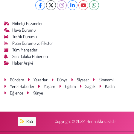
Nöbetçi Eczaneler
Hava Durumu
Trafik Durumu
Puan Durumu ve Fikstür
Tüm Manşetler
Son Dakika Haberleri
Haber Arşivi
Gündem
Yazarlar
Dünya
Siyaset
Ekonomi
Yerel Haberler
Yaşam
Eğitim
Sağlık
Kadın
Eğlence
Künye
RSS
Copyright © 2022. Her hakkı saklıdır.