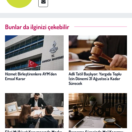
Bunlar da ilginizi çekebilir
Hizmet Birleştirenlere AYM'den
Adli Tatil Başlıyor: Yargıda Toplu
Emsal Karar
İzin Dönemi 31 Ağustos'a Kadar
Sürecek
Fikri Mülkiyet Korumasında Marka
Boşanma Sürecinde Mal Kaçırma: