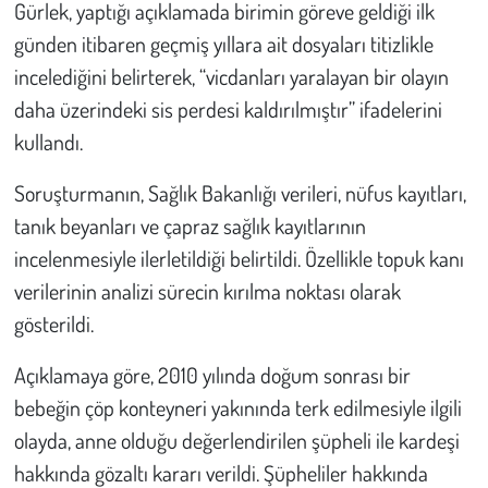
Gürlek, yaptığı açıklamada birimin göreve geldiği ilk
günden itibaren geçmiş yıllara ait dosyaları titizlikle
Çevre
incelediğini belirterek, “vicdanları yaralayan bir olayın
Galeri
daha üzerindeki sis perdesi kaldırılmıştır” ifadelerini
kullandı.
Günün İçinden
Soruşturmanın, Sağlık Bakanlığı verileri, nüfus kayıtları,
Vefat İlanları
tanık beyanları ve çapraz sağlık kayıtlarının
incelenmesiyle ilerletildiği belirtildi. Özellikle topuk kanı
Tarih
verilerinin analizi sürecin kırılma noktası olarak
gösterildi.
Hukuk
Açıklamaya göre, 2010 yılında doğum sonrası bir
Tarım
bebeğin çöp konteyneri yakınında terk edilmesiyle ilgili
olayda, anne olduğu değerlendirilen şüpheli ile kardeşi
Son Dakika
hakkında gözaltı kararı verildi. Şüpheliler hakkında