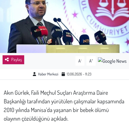
Sağlık
Kadın
Emek
Spor
Paylaş
-
+
A
A
Çocuk
Haber Merkezi
13.06.2026 - 11:23
Kültür Sanat
Akın Gürlek, Faili Meçhul Suçları Araştırma Daire
Bilim - Teknoloji
Başkanlığı tarafından yürütülen çalışmalar kapsamında
2010 yılında Manisa’da yaşanan bir bebek ölümü
İnsan Hakları
olayının çözüldüğünü açıkladı.
Hayvan Hakları