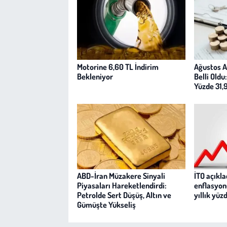
Motorine 6,60 TL İndirim
Ağustos A
Bekleniyor
Belli Oldu
Yüzde 31,
ABD-İran Müzakere Sinyali
İTO açıkl
Piyasaları Hareketlendirdi:
enflasyon
Petrolde Sert Düşüş, Altın ve
yıllık yüz
Gümüşte Yükseliş