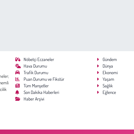
Nöbetçi Eczaneler
Gündem
Hava Durumu
Dünya
Trafik Durumu
Ekonomi
meler;
Puan Durumu ve Fikstür
Yaşam
nemli
Tüm Manşetler
Sağlık
cilik
Son Dakika Haberleri
Eğlence
Haber Arşivi