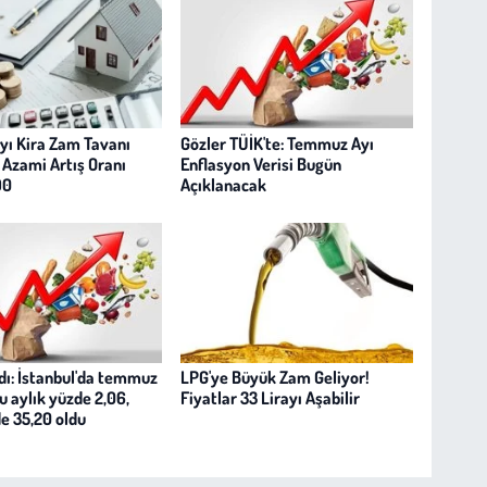
yı Kira Zam Tavanı
Gözler TÜİK'te: Temmuz Ayı
: Azami Artış Oranı
Enflasyon Verisi Bugün
90
Açıklanacak
adı: İstanbul'da temmuz
LPG'ye Büyük Zam Geliyor!
u aylık yüzde 2,06,
Fiyatlar 33 Lirayı Aşabilir
de 35,20 oldu