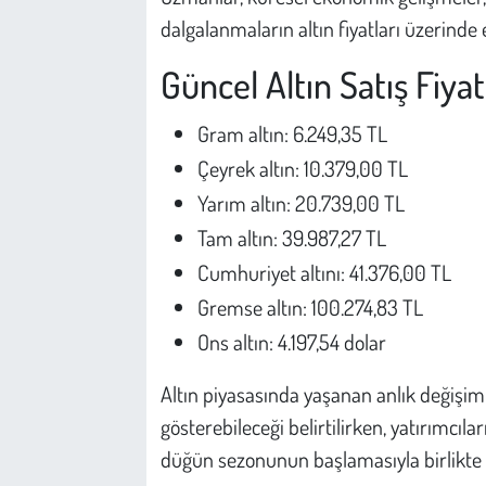
Kent
dalgalanmaların altın fiyatları üzerinde e
Eğlence
Güncel Altın Satış Fiyat
Gram altın: 6.249,35 TL
Çeyrek altın: 10.379,00 TL
Yarım altın: 20.739,00 TL
Tam altın: 39.987,27 TL
Cumhuriyet altını: 41.376,00 TL
Gremse altın: 100.274,83 TL
Ons altın: 4.197,54 dolar
Altın piyasasında yaşanan anlık değişimle
gösterebileceği belirtilirken, yatırımcılar
düğün sezonunun başlamasıyla birlikte fizi