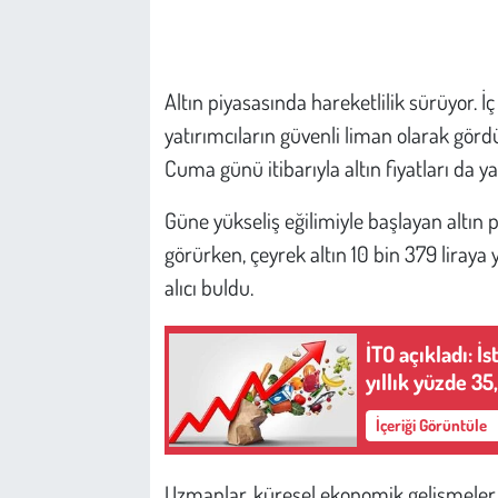
Çevre
Altın piyasasında hareketlilik sürüyor. İç
Galeri
yatırımcıların güvenli liman olarak görd
Günün İçinden
Cuma günü itibarıyla altın fiyatları da ya
Güne yükseliş eğilimiyle başlayan altın 
Vefat İlanları
görürken, çeyrek altın 10 bin 379 liraya 
Tarih
alıcı buldu.
Hukuk
İTO açıkladı: 
yıllık yüzde 35
Tarım
İçeriği Görüntüle
Son Dakika
Uzmanlar, küresel ekonomik gelişmeler, j