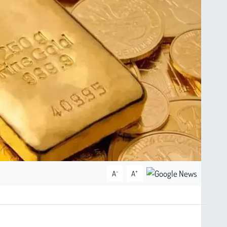
-
+
A
A