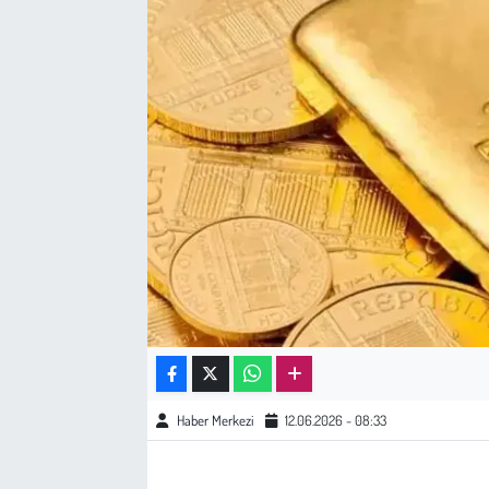
Sağlık
Kadın
Emek
Spor
Çocuk
Kültür Sanat
Bilim - Teknoloji
Haber Merkezi
12.06.2026 - 08:33
İnsan Hakları
Hayvan Hakları