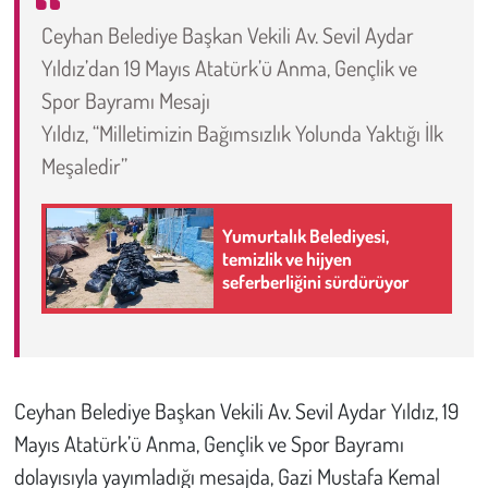
Ceyhan Belediye Başkan Vekili Av. Sevil Aydar
Çevre
Yıldız’dan 19 Mayıs Atatürk’ü Anma, Gençlik ve
Spor Bayramı Mesajı
Galeri
Yıldız, “Milletimizin Bağımsızlık Yolunda Yaktığı İlk
Günün İçinden
Meşaledir”
Vefat İlanları
Yumurtalık Belediyesi,
temizlik ve hijyen
Tarih
seferberliğini sürdürüyor
Hukuk
Tarım
Ceyhan Belediye Başkan Vekili Av. Sevil Aydar Yıldız, 19
Son Dakika
Mayıs Atatürk’ü Anma, Gençlik ve Spor Bayramı
dolayısıyla yayımladığı mesajda, Gazi Mustafa Kemal