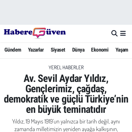
Gündem
Nöbetçi Eczaneler
Yazarlar
Hava Durumu
Gündem
Yazarlar
Siyaset
Dünya
Ekonomi
Yaşam
Dünya
Trafik Durumu
YEREL HABERLER
Siyaset
Süper Lig Puan Durumu ve Fikstür
Av. Sevil Aydar Yıldız,
Ekonomi
Tüm Manşetler
Gençlerimiz, çağdaş,
demokratik ve güçlü Türkiye’nin
Yaşam
Son Dakika Haberleri
en büyük teminatıdır
Yerel Haberler
Haber Arşivi
Yıldız, 19 Mayıs 1919’un yalnızca bir tarih değil, aynı
Eğitim
zamanda milletimizin yeniden ayağa kalkışının,