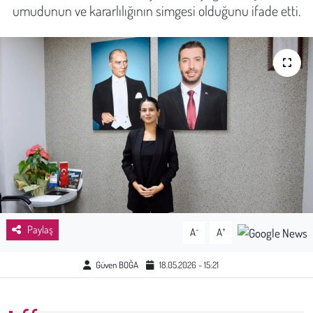
umudunun ve kararlılığının simgesi olduğunu ifade etti.
Sağlık
Kadın
Emek
Spor
Çocuk
Kültür Sanat
Paylaş
-
+
A
A
Bilim - Teknoloji
Güven BOĞA
18.05.2026 - 15:21
İnsan Hakları
Hayvan Hakları