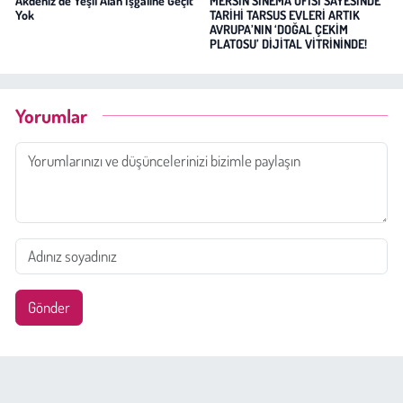
Akdeniz’de Yeşil Alan İşgaline Geçit
MERSİN SİNEMA OFİSİ SAYESİNDE
Yok
TARİHİ TARSUS EVLERİ ARTIK
AVRUPA’NIN ‘DOĞAL ÇEKİM
PLATOSU’ DİJİTAL VİTRİNİNDE!
Yorumlar
Gönder