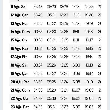
11 Ağu Sal
03:48
05:20
12:26
16:13
19:22
20:48
12 Ağu Çar
03:49
05:21
12:26
16:12
19:20
20:46
13 Ağu Per
03:50
05:22
12:26
16:12
19:19
20:44
14 Ağu Cum
03:52
05:23
12:25
16:11
19:18
20:43
15 Ağu Cts
03:53
05:24
12:25
16:11
19:17
20:41
16 Ağu Paz
03:54
05:25
12:25
16:10
19:15
20:40
17 Ağu Pts
03:55
05:25
12:25
16:10
19:14
20:38
18 Ağu Sal
03:57
05:26
12:25
16:09
19:13
20:36
19 Ağu Çar
03:58
05:27
12:24
16:09
19:12
20:35
20 Ağu Per
03:59
05:28
12:24
16:08
19:10
20:33
21 Ağu Cum
04:00
05:29
12:24
16:07
19:09
20:31
22 Ağu Cts
04:02
05:30
12:24
16:07
19:08
20:30
23 Ağu Paz
04:03
05:31
12:23
16:06
19:06
20:28