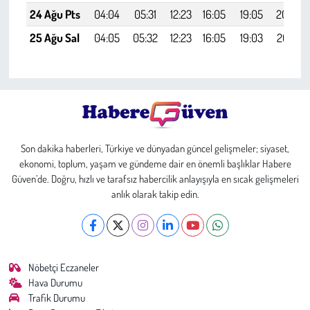
24 Ağu Pts
04:04
05:31
12:23
16:05
19:05
20:26
25 Ağu Sal
04:05
05:32
12:23
16:05
19:03
20:25
Son dakika haberleri, Türkiye ve dünyadan güncel gelişmeler; siyaset,
ekonomi, toplum, yaşam ve gündeme dair en önemli başlıklar Habere
Güven’de. Doğru, hızlı ve tarafsız habercilik anlayışıyla en sıcak gelişmeleri
anlık olarak takip edin.
Nöbetçi Eczaneler
Hava Durumu
Trafik Durumu