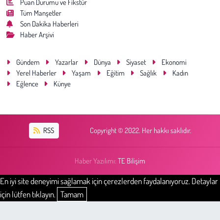
Puan Durumu ve Fikstür
Tüm Manşetler
Son Dakika Haberleri
Haber Arşivi
Gündem
Yazarlar
Dünya
Siyaset
Ekonomi
Yerel Haberler
Yaşam
Eğitim
Sağlık
Kadın
Eğlence
Künye
RSS
Copyright © 2022. Her hakkı saklıdır.
Haber Yazılımı:
TE Bilişim
En iyi site deneyimi sağlamak için çerezlerden faydalanıyoruz. Detaylar
için lütfen tıklayın.
Tamam