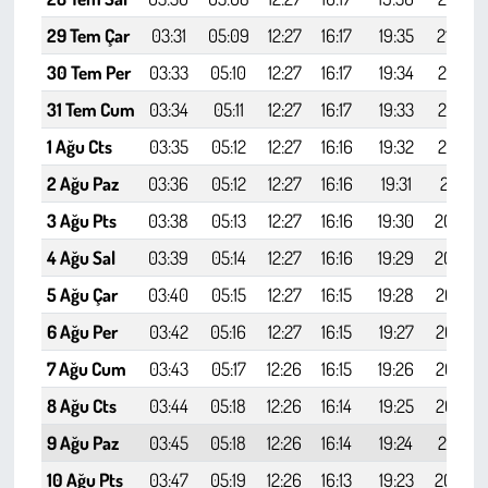
Kent
29 Tem Çar
03:31
05:09
12:27
16:17
19:35
21:06
Eğlence
30 Tem Per
03:33
05:10
12:27
16:17
19:34
21:05
31 Tem Cum
03:34
05:11
12:27
16:17
19:33
21:03
1 Ağu Cts
03:35
05:12
12:27
16:16
19:32
21:02
2 Ağu Paz
03:36
05:12
12:27
16:16
19:31
21:01
3 Ağu Pts
03:38
05:13
12:27
16:16
19:30
20:59
4 Ağu Sal
03:39
05:14
12:27
16:16
19:29
20:58
5 Ağu Çar
03:40
05:15
12:27
16:15
19:28
20:57
6 Ağu Per
03:42
05:16
12:27
16:15
19:27
20:55
7 Ağu Cum
03:43
05:17
12:26
16:15
19:26
20:54
8 Ağu Cts
03:44
05:18
12:26
16:14
19:25
20:52
9 Ağu Paz
03:45
05:18
12:26
16:14
19:24
20:51
10 Ağu Pts
03:47
05:19
12:26
16:13
19:23
20:49