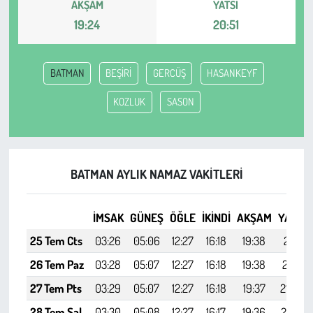
AKŞAM
YATSI
19:24
20:51
Çevre
Galeri
BATMAN
BEŞİRİ
GERCÜŞ
HASANKEYF
KOZLUK
SASON
Günün İçinden
Vefat İlanları
BATMAN AYLIK NAMAZ VAKITLERI
Tarih
Hukuk
İMSAK
GÜNEŞ
ÖĞLE
İKINDI
AKŞAM
YATSI
25 Tem Cts
03:26
05:06
12:27
16:18
19:38
21:11
Tarım
26 Tem Paz
03:28
05:07
12:27
16:18
19:38
21:10
Son Dakika
27 Tem Pts
03:29
05:07
12:27
16:18
19:37
21:09
28 Tem Sal
03:30
05:08
12:27
16:17
19:36
21:07