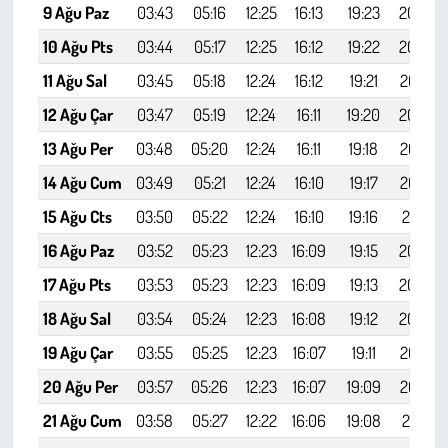
9 Ağu Paz
03:43
05:16
12:25
16:13
19:23
20:50
10 Ağu Pts
03:44
05:17
12:25
16:12
19:22
20:49
11 Ağu Sal
03:45
05:18
12:24
16:12
19:21
20:47
12 Ağu Çar
03:47
05:19
12:24
16:11
19:20
20:46
13 Ağu Per
03:48
05:20
12:24
16:11
19:18
20:44
14 Ağu Cum
03:49
05:21
12:24
16:10
19:17
20:42
15 Ağu Cts
03:50
05:22
12:24
16:10
19:16
20:41
16 Ağu Paz
03:52
05:23
12:23
16:09
19:15
20:39
17 Ağu Pts
03:53
05:23
12:23
16:09
19:13
20:38
18 Ağu Sal
03:54
05:24
12:23
16:08
19:12
20:36
19 Ağu Çar
03:55
05:25
12:23
16:07
19:11
20:34
20 Ağu Per
03:57
05:26
12:23
16:07
19:09
20:33
21 Ağu Cum
03:58
05:27
12:22
16:06
19:08
20:31