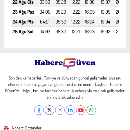
22 Ağu Cts
03:59
05:28
12:22
16:06
19:07
20:29
23 Ağu Paz
04:00
05:29
12:22
16:05
19:05
20:28
24 Ağu Pts
04:01
05:30
12:22
16:04
19:04
20:26
25 Ağu Sal
04:03
05:30
12:21
16:03
19:02
20:24
Son dakika haberleri, Türkiye ve dünyadan güncel gelişmeler; siyaset,
ekonomi, toplum, yaşam ve gündeme dair en önemli başlıklar Habere
Güven’de. Doğru, hızlı ve tarafsız habercilik anlayışıyla en sıcak gelişmeleri
anlık olarak takip edin.
Nöbetçi Eczaneler