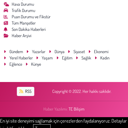
Hava Durumu
Trafik Durumu
Puan Durumu ve Fikstür
Tüm Manşetler
Son Dakika Haberleri
Haber Arşivi
Gündem
Yazarlar
Dünya
Siyaset
Ekonomi
Yerel Haberler
Yaşam
Eğitim
Sağlık
Kadın
Eğlence
Künye
RSS
Copyright © 2022. Her hakkı saklıdır.
Haber Yazılımı:
TE Bilişim
En iyi site deneyimi sağlamak için çerezlerden faydalanıyoruz. Detaylar