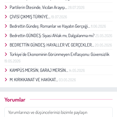
Partilerin Ötesinde, Vicdan Arayışı…
28.07.2026
ÇİVİSİ ÇIKMIŞ TÜRKİYE…
19.07.2026
Bedrettin Gündeş: Romanlar ve Hayatın Gerçeği…
11.06.2026
Bedrettin GÜNDEŞ: Siyasi Ahlak mı, Dalgalanma mı?
25.05.2026
BEDRETTİN GÜNDEŞ: HAYALLER VE GERÇEKLER…
20.05.2026
Türkiye’de Ekonominin Görünmeyen Enflasyonu: Güvensizlik
19.05.2026
KAMPÜS MERSİN, GARAJ MERSİN…
14.05.2026
M. KIRIKKANAT VE HAKİKAT…
03.05.2026
Yorumlar