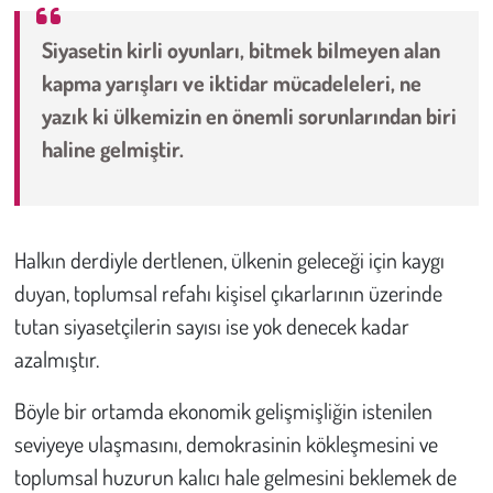
Siyasetin kirli oyunları, bitmek bilmeyen alan
Çevre
kapma yarışları ve iktidar mücadeleleri, ne
Galeri
yazık ki ülkemizin en önemli sorunlarından biri
haline gelmiştir.
Günün İçinden
Vefat İlanları
Halkın derdiyle dertlenen, ülkenin geleceği için kaygı
Tarih
duyan, toplumsal refahı kişisel çıkarlarının üzerinde
tutan siyasetçilerin sayısı ise yok denecek kadar
Hukuk
azalmıştır.
Tarım
Böyle bir ortamda ekonomik gelişmişliğin istenilen
seviyeye ulaşmasını, demokrasinin kökleşmesini ve
Son Dakika
toplumsal huzurun kalıcı hale gelmesini beklemek de