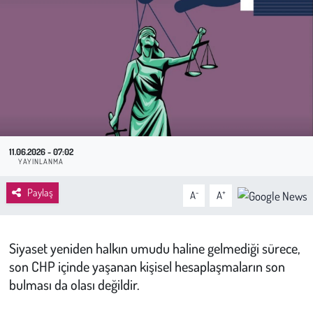
Sağlık
Kadın
Emek
Spor
11.06.2026 - 07:02
YAYINLANMA
Çocuk
Paylaş
-
+
A
A
Kültür Sanat
Bilim - Teknoloji
Siyaset yeniden halkın umudu haline gelmediği sürece,
son CHP içinde yaşanan kişisel hesaplaşmaların son
İnsan Hakları
bulması da olası değildir.
Hayvan Hakları