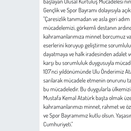
başlayan Ulusal Kurtuluş Mücadelesi'nin
Gençlik ve Spor Bayramı dolayısıyla açı
"Çaresizlik tanımadan ve asla geri adım
mücadelemizi, görkemli destanın ardınd
kahramanlarımıza minnet borcumuz var
eserlerini koruyup geliştirme sorumlul
dayatmaya ve halk iradesinden adalet v
karşı bu sorumluluk duygusuyla mücade
107'nci yıldönümünde Ulu Önderimiz Atat
sarılarak mücadele etmenin onurunu taş
bu mücadeledir. Bu duygularla ülkemizi
Mustafa Kemal Atatürk başta olmak üzere 
kahramanlarımızı minnet, rahmet ve özl
ve Spor Bayramımız kutlu olsun. Yaşasın
Cumhuriyeti."