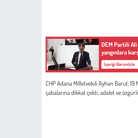
Çevre
Galeri
DEM Partili Al
Günün İçinden
yangınlara kar
Vefat İlanları
İçeriği Görüntüle
Tarih
CHP Adana Milletvekili Ayhan Barut, 19 
çabalarına dikkat çekti, adalet ve özgür
Hukuk
Tarım
Son Dakika