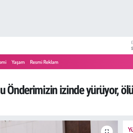
6
omi
Yaşam
Resmi Reklam
lu Önderimizin izinde yürüyor, ö
Yü