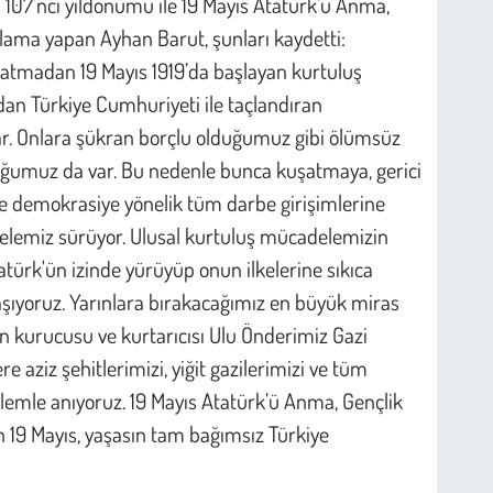
 107'nci yıldönümü ile 19 Mayıs Atatürk’ü Anma,
klama yapan Ayhan Barut, şunları kaydetti:
 atmadan 19 Mayıs 1919’da başlayan kurtuluş
an Türkiye Cumhuriyeti ile taçlandıran
. Onlara şükran borçlu olduğumuz gibi ölümsüz
uğumuz da var. Bu nedenle bunca kuşatmaya, gerici
e demokrasiye yönelik tüm darbe girişimlerine
lemiz sürüyor. Ulusal kurtuluş mücadelemizin
ürk'ün izinde yürüyüp onun ilkelerine sıkıca
ıyoruz. Yarınlara bırakacağımız en büyük miras
n kurucusu ve kurtarıcısı Ulu Önderimiz Gazi
aziz şehitlerimizi, yiğit gazilerimizi ve tüm
emle anıyoruz. 19 Mayıs Atatürk’ü Anma, Gençlik
 19 Mayıs, yaşasın tam bağımsız Türkiye