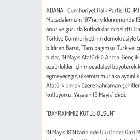
Kent
ADANA- Cumhuriyet Halk Partisi (CHP) A
Eğlence
Mücadalemizin 107'nci yıldönümünde 19 
onur ve gururla kutladıklarını belirtti. H
Türkiye Cumhuriyeti'nin demokrasiyle t
bildiren Barut, "Tam bağımsız Türkiye iç
bizler, 19 Mayıs Atatürk'ü Anma, Gençli
özgürlükler için mücadeleyi büyüterek 
eğmeyeceğiz, ülkemizi mutlaka aydınlık
Atatürk olmak üzere kahraman şehitleri
kutluyoruz. Yaşasın 19 Mayıs" dedi.
"BAYRAMIMIZ KUTLU OLSUN"
19 Mayıs 1919 tarihinde Ulu Önder Gazi 