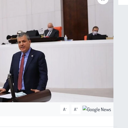
-
+
A
A