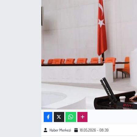
Sağlık
Kadın
Emek
Spor
Çocuk
Kültür Sanat
Bilim - Teknoloji
İnsan Hakları
Haber Merkezi
18.05.2026 - 08:39
Hayvan Hakları