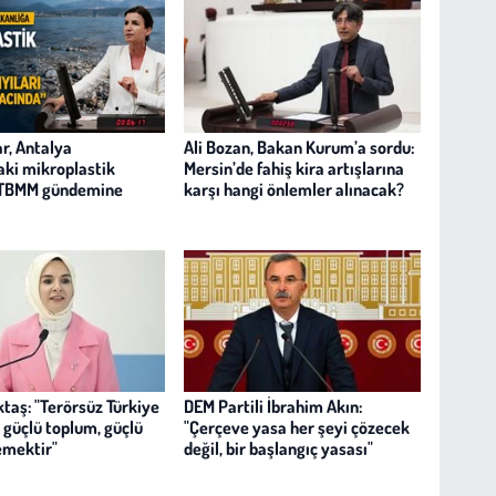
r, Antalya
Ali Bozan, Bakan Kurum’a sordu:
aki mikroplastik
Mersin’de fahiş kira artışlarına
ni TBMM gündemine
karşı hangi önlemler alınacak?
taş: "Terörsüz Türkiye
DEM Partili İbrahim Akın:
, güçlü toplum, güçlü
"Çerçeve yasa her şeyi çözecek
emektir"
değil, bir başlangıç yasası"