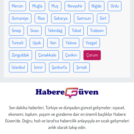
Kent
Mersin
Muğla
Muş
Nevşehir
Niğde
Ordu
Eğlence
Osmaniye
Rize
Sakarya
Samsun
Siirt
Sinop
Sivas
Tekirdağ
Tokat
Trabzon
Tunceli
Uşak
Van
Yalova
Yozgat
Zonguldak
Çanakkale
Çankırı
Çorum
İstanbul
İzmir
Şanlıurfa
Şırnak
Son dakika haberleri, Türkiye ve dünyadan güncel gelişmeler; siyaset,
ekonomi, toplum, yaşam ve gündeme dair en önemli başlıklar Habere
Güven’de. Doğru, hızlı ve tarafsız habercilik anlayışıyla en sıcak gelişmeleri
anlık olarak takip edin.