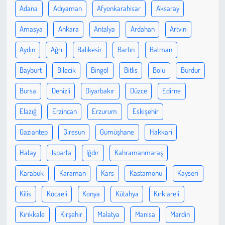
Adana
Adıyaman
Afyonkarahisar
Aksaray
Çevre
Amasya
Ankara
Antalya
Ardahan
Artvin
Galeri
Aydın
Ağrı
Balıkesir
Bartın
Batman
Bayburt
Bilecik
Bingöl
Bitlis
Bolu
Burdur
Günün İçinden
Bursa
Denizli
Diyarbakır
Düzce
Edirne
Vefat İlanları
Elazığ
Erzincan
Erzurum
Eskişehir
Tarih
Gaziantep
Giresun
Gümüşhane
Hakkari
Hukuk
Hatay
Isparta
Iğdır
Kahramanmaraş
Karabük
Karaman
Kars
Kastamonu
Kayseri
Tarım
Kilis
Kocaeli
Konya
Kütahya
Kırklareli
Son Dakika
Kırıkkale
Kırşehir
Malatya
Manisa
Mardin