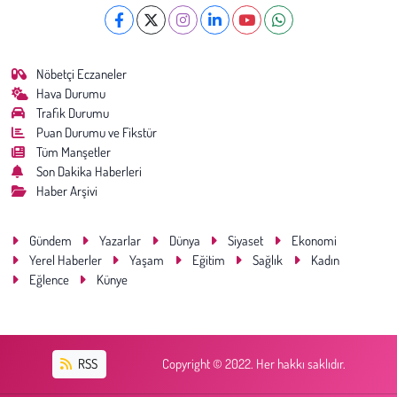
Nöbetçi Eczaneler
Hava Durumu
Trafik Durumu
Puan Durumu ve Fikstür
Tüm Manşetler
Son Dakika Haberleri
Haber Arşivi
Gündem
Yazarlar
Dünya
Siyaset
Ekonomi
Yerel Haberler
Yaşam
Eğitim
Sağlık
Kadın
Eğlence
Künye
RSS
Copyright © 2022. Her hakkı saklıdır.