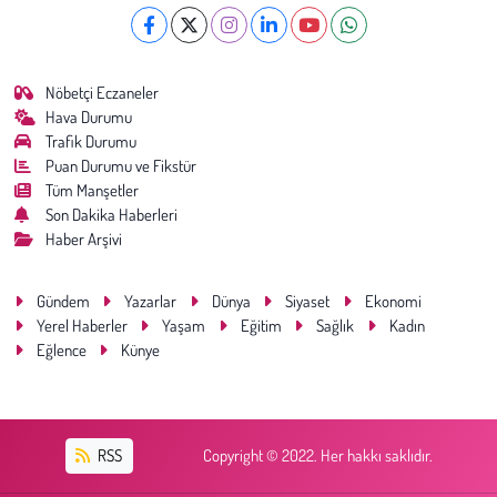
Nöbetçi Eczaneler
Hava Durumu
Trafik Durumu
Puan Durumu ve Fikstür
Tüm Manşetler
Son Dakika Haberleri
Haber Arşivi
Gündem
Yazarlar
Dünya
Siyaset
Ekonomi
Yerel Haberler
Yaşam
Eğitim
Sağlık
Kadın
Eğlence
Künye
RSS
Copyright © 2022. Her hakkı saklıdır.