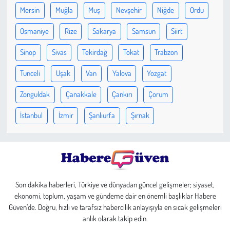
Kent
Mersin
Muğla
Muş
Nevşehir
Niğde
Ordu
Eğlence
Osmaniye
Rize
Sakarya
Samsun
Siirt
Sinop
Sivas
Tekirdağ
Tokat
Trabzon
Tunceli
Uşak
Van
Yalova
Yozgat
Zonguldak
Çanakkale
Çankırı
Çorum
İstanbul
İzmir
Şanlıurfa
Şırnak
Son dakika haberleri, Türkiye ve dünyadan güncel gelişmeler; siyaset,
ekonomi, toplum, yaşam ve gündeme dair en önemli başlıklar Habere
Güven’de. Doğru, hızlı ve tarafsız habercilik anlayışıyla en sıcak gelişmeleri
anlık olarak takip edin.