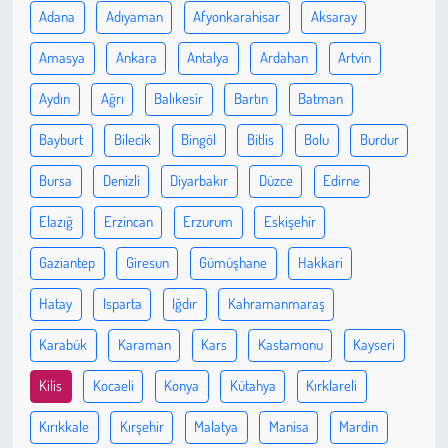
Adana
Adıyaman
Afyonkarahisar
Aksaray
Çevre
Amasya
Ankara
Antalya
Ardahan
Artvin
Galeri
Aydın
Ağrı
Balıkesir
Bartın
Batman
Bayburt
Bilecik
Bingöl
Bitlis
Bolu
Burdur
Günün İçinden
Bursa
Denizli
Diyarbakır
Düzce
Edirne
Vefat İlanları
Elazığ
Erzincan
Erzurum
Eskişehir
Tarih
Gaziantep
Giresun
Gümüşhane
Hakkari
Hukuk
Hatay
Isparta
Iğdır
Kahramanmaraş
Karabük
Karaman
Kars
Kastamonu
Kayseri
Tarım
Kilis
Kocaeli
Konya
Kütahya
Kırklareli
Son Dakika
Kırıkkale
Kırşehir
Malatya
Manisa
Mardin