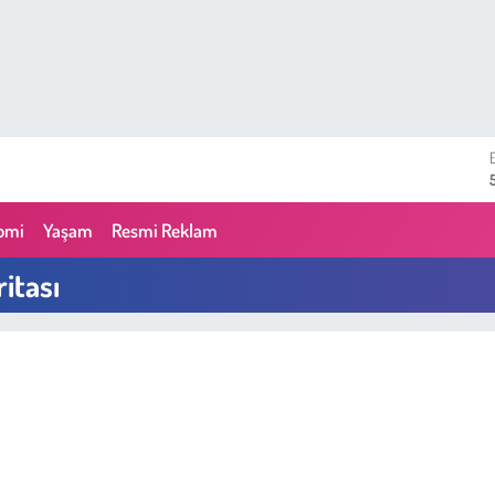
omi
Yaşam
Resmi Reklam
itası