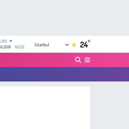
°
EURO
24
İstanbul
55,2510
%0.32
STERLİN
64,4811
%0.38
GRAM ALTIN
6660.55
%0.03
BİST100
13.779
%-14
BITCOIN
64.959,79
%1.11
DOLAR
47,7436
%0.18