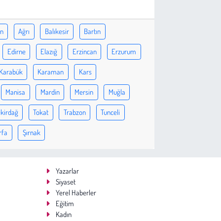
ın
Ağrı
Balıkesir
Bartın
Edirne
Elazığ
Erzincan
Erzurum
Karabük
Karaman
Kars
Manisa
Mardin
Mersin
Muğla
kirdağ
Tokat
Trabzon
Tunceli
rfa
Şırnak
Yazarlar
Siyaset
Yerel Haberler
Eğitim
Kadın