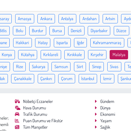
saray
Amasya
Ankara
Antalya
Ardahan
Artvin
Ayd
Bitlis
Bolu
Burdur
Bursa
Denizli
Diyarbakır
Düzce
hane
Hakkari
Hatay
Isparta
Iğdır
Kahramanmaraş
Konya
Kütahya
Kırklareli
Kırıkkale
Kırşehir
Malatya
niye
Rize
Sakarya
Samsun
Siirt
Sinop
Sivas
Te
dak
Çanakkale
Çankırı
Çorum
İstanbul
İzmir
Şanlıu
Nöbetçi Eczaneler
Gündem
Hava Durumu
Dünya
Trafik Durumu
Ekonomi
meler;
Puan Durumu ve Fikstür
Yaşam
nemli
Tüm Manşetler
Sağlık
cilik