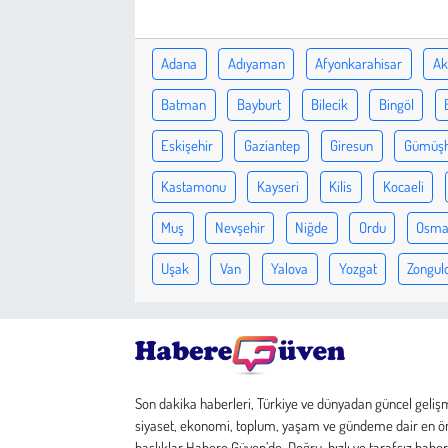
Çevre
Adana
Adıyaman
Afyonkarahisar
Ak
Galeri
Batman
Bayburt
Bilecik
Bingöl
Eskişehir
Gaziantep
Giresun
Gümüş
Günün İçinden
Kastamonu
Kayseri
Kilis
Kocaeli
Vefat İlanları
Muş
Nevşehir
Niğde
Ordu
Osma
Tarih
Uşak
Van
Yalova
Yozgat
Zongul
Hukuk
Tarım
Son Dakika
Son dakika haberleri, Türkiye ve dünyadan güncel geliş
siyaset, ekonomi, toplum, yaşam ve gündeme dair en ö
başlıklar Habere Güven’de. Doğru, hızlı ve tarafsız haber