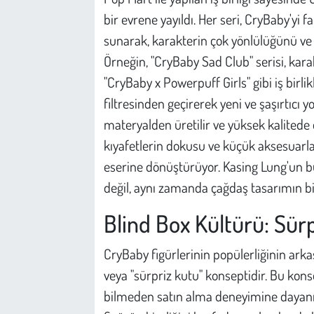
bir evrene yayıldı. Her seri, CryBaby'yi f
sunarak, karakterin çok yönlülüğünü ve 
Örneğin, "CryBaby Sad Club" serisi, kara
"CryBaby x Powerpuff Girls" gibi iş birli
filtresinden geçirerek yeni ve şaşırtıcı y
materyalden üretilir ve yüksek kalitede det
kıyafetlerin dokusu ve küçük aksesuarla
eserine dönüştürüyor. Kasing Lung'un b
değil, aynı zamanda çağdaş tasarımın bir
Blind Box Kültürü: Sür
CryBaby figürlerinin popülerliğinin arkas
veya "sürpriz kutu" konseptidir. Bu kon
bilmeden satın alma deneyimine dayanır