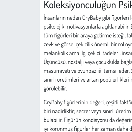
Koleksiyonculuğun Psik
İnsanların neden CryBaby gibi figürleri
psikolojik motivasyonlarla açıklanabilir.
tüm figürleri bir araya getirme isteği, tatm
zevk ve görsel çekicilik önemli bir rol oy
melankolik ama ilgi çekici ifadeleri, ins
Üçüncüsü, nostalji veya çocuklukla bağlant
masumiyeti ve oyunbazlığı temsil eder. So
sınırlı üretimleri ve artan popülerlikleri
görülebilir.
CryBaby figürlerinin değeri, çeşitli fakt
biri nadirliktir; secret veya sınırlı üreti
bulabilir. Figürün kondisyonu da değerini
iyi korunmuş figürler her zaman daha değ