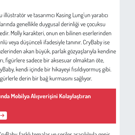
 illüstratör ve tasarımcı Kasing Lung'un yaratıcı
larında genellikle duygusal derinliği ve çocuksu
dir. Molly karakteri, onun en bilinen eserlerinden
ünlü veya düşünceli ifadesiyle tanınır. CryBaby ise
 gözlerinden akan büyük, parlak gözyaşlarıyla kendine
rı, figürlere sadece bir aksesuar olmaktan öte,
ryBaby, kendi içinde bir hikayeyi fısıldıyormuş gibi.
gürlerle derin bir bağ kurmasını sağlıyor.
ında Mobilya Alışverişini Kolaylaştıran
CryBaby, farklı temalar ve seriler aracılığıyla geniş