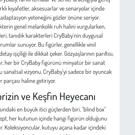
arklı kıyafetler, aksesuarlar ve senaryolar içinde
adaptasyon yeteneğini gözler önüne seriyor.
kterin genel melankolik ruh halini vurgularken,
kleri, tanıdık karakterleri CryBaby'nin duygusal
orumlar sunuyor. Bu figürler, genellikle vinil
ay işçiliği ile dikkat çeker. Gözyaşlarının parıltısı,
r, her bir CryBaby figürünü minyatür bir sanat
u sanatsal vizyonu, CryBaby'yi sadece bir oyuncak
 parçası haline getiriyor.
prizin ve Keşfin Heyecanı
ındaki en büyük itici güçlerden biri, "blind box"
sept, her kutunun içinde hangi figürün olduğunu
. Koleksiyoncular, kutuyu açana kadar içindeki