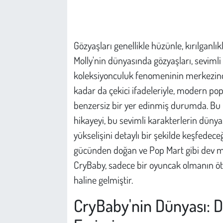
Çevre
Gözyaşları genellikle hüzünle, kırılganlık
Galeri
Molly'nin dünyasında gözyaşları, sevimli 
Günün İçinden
koleksiyonculuk fenomeninin merkezinde 
kadar da çekici ifadeleriyle, modern po
Vefat İlanları
benzersiz bir yer edinmiş durumda. Bu 
hikayeyi, bu sevimli karakterlerin dünya
Tarih
yükselişini detaylı bir şekilde keşfedec
gücünden doğan ve Pop Mart gibi dev m
Hukuk
CryBaby, sadece bir oyuncak olmanın öte
Tarım
haline gelmiştir.
CryBaby'nin Dünyası: D
Son Dakika