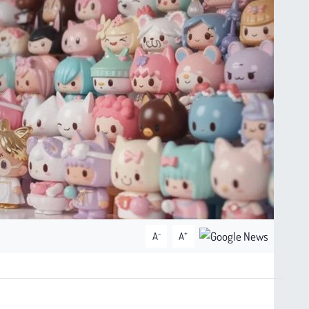
-
+
A
A