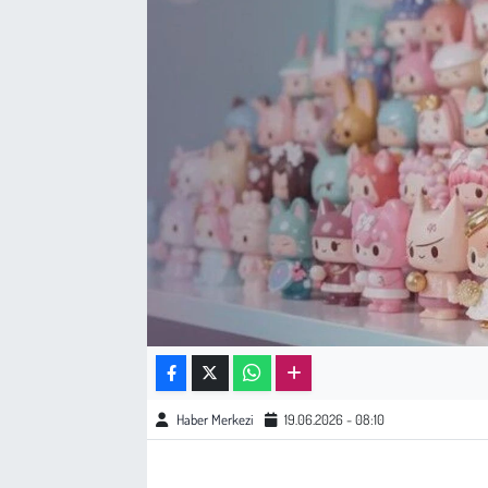
Sağlık
Kadın
Emek
Spor
Çocuk
Kültür Sanat
Bilim - Teknoloji
Haber Merkezi
19.06.2026 - 08:10
İnsan Hakları
Hayvan Hakları