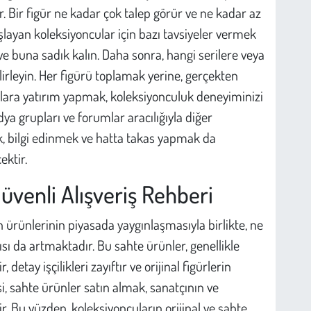
ir. Bir figür ne kadar çok talep görür ve ne kadar az
şlayan koleksiyoncular için bazı tavsiyeler vermek
 ve buna sadık kalın. Daha sonra, hangi serilere veya
irleyin. Her figürü toplamak yerine, gerçekten
lara yatırım yapmak, koleksiyonculuk deneyiminizi
dya grupları ve forumlar aracılığıyla diğer
, bilgi edinmek ve hatta takas yapmak da
ektir.
Güvenli Alışveriş Rehberi
n ürünlerinin piyasada yaygınlaşmasıyla birlikte, ne
ısı da artmaktadır. Bu sahte ürünler, genellikle
detay işçilikleri zayıftır ve orijinal figürlerin
i, sahte ürünler satın almak, sanatçının ve
 Bu yüzden, koleksiyoncuların orijinal ve sahte