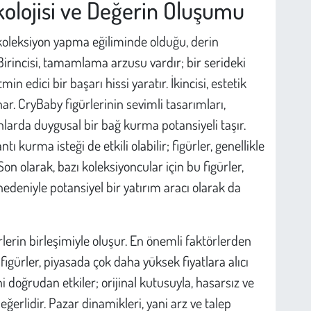
olojisi ve Değerin Oluşumu
 koleksiyon yapma eğiliminde olduğu, derin
 Birincisi, tamamlama arzusu vardır; bir serideki
in edici bir başarı hissi yaratır. İkincisi, estetik
nar. CryBaby figürlerinin sevimli tasarımları,
anlarda duygusal bir bağ kurma potansiyeli taşır.
ı kurma isteği de etkili olabilir; figürler, genellikle
n olarak, bazı koleksiyoncular için bu figürler,
 nedeniyle potansiyel bir yatırım aracı olarak da
örlerin birleşimiyle oluşur. En önemli faktörlerden
m figürler, piyasada çok daha yüksek fiyatlara alıcı
 doğrudan etkiler; orijinal kutusuyla, hasarsız ve
erlidir. Pazar dinamikleri, yani arz ve talep