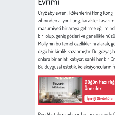
Evrimi
Kent
CryBaby evreni, kökenlerini Hong Kong'lu
Eğlence
zihninden alıyor. Lung, karakter tasarım
masumiyeti bir araya getirme eğiliminde
biri olup, geniş gözleri ve genellikle hüz
Molly'nin bu temel özelliklerini alarak,
özgü bir kimlik kazanmıştır. Bu gözyaşla
onlara bir anlatı katıyor; sanki her bir C
Bu duygusal estetik, koleksiyoncuların fi
Düğün Hazırlığ
Öneriler
İçeriği Görüntüle
Pop Mart ile yapılan iş birliği sayesinde 