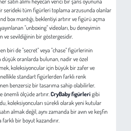
her satın alımı heyecan verici bir şans oyununa
bir serideki tüm figürleri toplama arzusunda olanlar
nd box mantığı, beklentiyi artırır ve figürü açma
a yayınlanan "unboxing" videoları, bu deneyimin
ve sevildiğinin bir göstergesidir.
n biri de "secret" veya "chase" figürlerinin
aha düşük oranlarda bulunan, nadir ve özel
lmek, koleksiyoncular için büyük bir zafer ve
nellikle standart figürlerden farklı renk
n benzersiz bir tasarıma sahip olabilirler.
de önemli ölçüde artırır.
CryBaby figürleri
gibi
u, koleksiyoncuları sürekli olarak yeni kutular
atın almak değil, aynı zamanda bir avın ve keşfin
farklı bir boyut kazandırır.