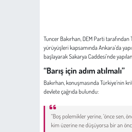
Çevre
Galeri
Tuncer Bakırhan, DEM Parti tarafından 
Günün İçinden
yürüyüşleri kapsamında Ankara’da yapıla
başlayarak Sakarya Caddesi’nde yapılan
Vefat İlanları
“Barış için adım atılmalı”
Tarih
Bakırhan, konuşmasında Türkiye’nin kriti
Hukuk
devlete çağrıda bulundu:
Tarım
“Boş polemikler yerine, ‘önce sen, ö
Son Dakika
kim üzerine ne düşüyorsa bir an önc