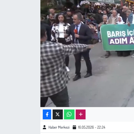
Sağlık
Kadın
Emek
Spor
Çocuk
Kültür Sanat
Bilim - Teknoloji
İnsan Hakları
Haber Merkezi
16.05.2026 - 22:24
Hayvan Hakları