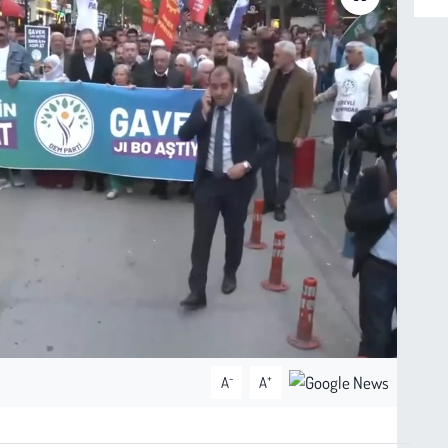
-
+
A
A