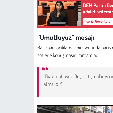
DEM Partili Be
adalet sistemi
İçeriği Görüntüle
“Umutluyuz” mesajı
Bakırhan, açıklamasının sonunda barış 
sözlerle konuşmasını tamamladı:
“Biz umutluyuz. Boş tartışmalar yer
atmalıdır.”