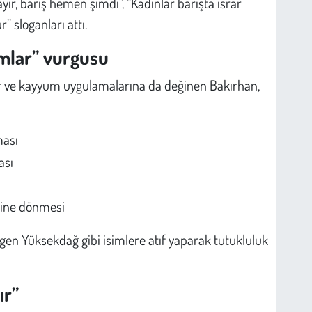
ır, barış hemen şimdi”, “Kadınlar barışta ısrar
 sloganları attı.
umlar” vurgusu
r ve kayyum uygulamalarına da değinen Bakırhan,
ması
ası
erine dönmesi
en Yüksekdağ gibi isimlere atıf yaparak tutukluluk
ır”