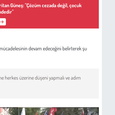
ritan Güneş: "Çözüm cezada değil, çocuk
ndedir"
mücadelesinin devam edeceğini belirterek şu
ine herkes üzerine düşeni yapmalı ve adım