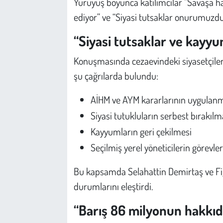
Yürüyüş boyunca katılımcılar “Savaşa hay
ediyor” ve “Siyasi tutsaklar onurumuzdur”
“Siyasi tutsaklar ve kayy
Konuşmasında cezaevindeki siyasetçile
şu çağrılarda bulundu:
AİHM ve AYM kararlarının uygulan
Siyasi tutukluların serbest bırakılm
Kayyumların geri çekilmesi
Seçilmiş yerel yöneticilerin görevl
Bu kapsamda Selahattin Demirtaş ve Fig
durumlarını eleştirdi.
“Barış 86 milyonun hakkıd