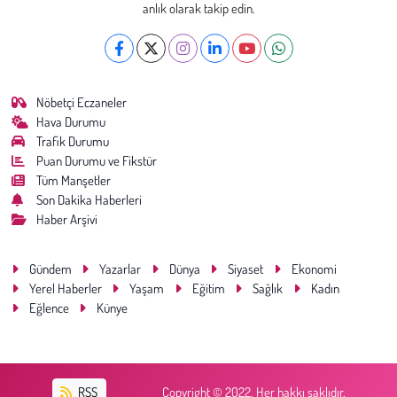
anlık olarak takip edin.
Nöbetçi Eczaneler
Hava Durumu
Trafik Durumu
Puan Durumu ve Fikstür
Tüm Manşetler
Son Dakika Haberleri
Haber Arşivi
Gündem
Yazarlar
Dünya
Siyaset
Ekonomi
Yerel Haberler
Yaşam
Eğitim
Sağlık
Kadın
Eğlence
Künye
RSS
Copyright © 2022. Her hakkı saklıdır.