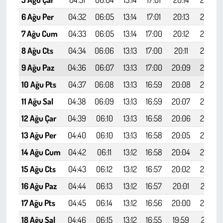
6 Ağu Per
04:32
06:05
13:14
17:01
20:13
21:39
7 Ağu Cum
04:33
06:05
13:14
17:00
20:12
21:38
8 Ağu Cts
04:34
06:06
13:13
17:00
20:11
21:36
9 Ağu Paz
04:36
06:07
13:13
17:00
20:09
21:35
10 Ağu Pts
04:37
06:08
13:13
16:59
20:08
21:33
11 Ağu Sal
04:38
06:09
13:13
16:59
20:07
21:32
12 Ağu Çar
04:39
06:10
13:13
16:58
20:06
21:30
13 Ağu Per
04:40
06:10
13:13
16:58
20:05
21:29
14 Ağu Cum
04:42
06:11
13:12
16:58
20:04
21:27
15 Ağu Cts
04:43
06:12
13:12
16:57
20:02
21:26
16 Ağu Paz
04:44
06:13
13:12
16:57
20:01
21:24
17 Ağu Pts
04:45
06:14
13:12
16:56
20:00
21:23
18 Ağu Sal
04:46
06:15
13:12
16:55
19:59
21:21