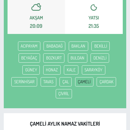
Çevre
AKŞAM
YATSI
20:09
21:35
Galeri
Günün İçinden
ACIPAYAM
BABADAĞ
BAKLAN
BEKİLLİ
Vefat İlanları
BEYAĞAÇ
BOZKURT
BULDAN
DENİZLİ
GÜNEY
HONAZ
KALE
SARAYKÖY
Tarih
SERİNHİSAR
TAVAS
ÇAL
ÇAMELİ
ÇARDAK
Hukuk
ÇİVRİL
Tarım
Son Dakika
ÇAMELİ AYLIK NAMAZ VAKITLERI