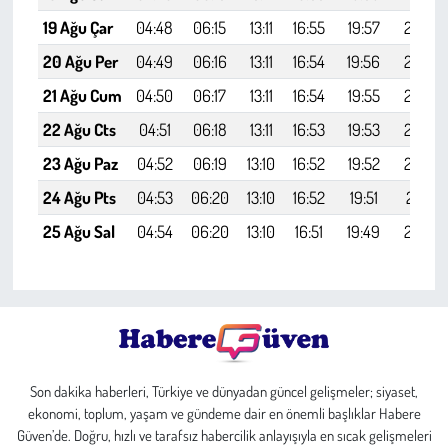
19 Ağu Çar
04:48
06:15
13:11
16:55
19:57
21:19
20 Ağu Per
04:49
06:16
13:11
16:54
19:56
21:18
21 Ağu Cum
04:50
06:17
13:11
16:54
19:55
21:16
22 Ağu Cts
04:51
06:18
13:11
16:53
19:53
21:14
23 Ağu Paz
04:52
06:19
13:10
16:52
19:52
21:13
24 Ağu Pts
04:53
06:20
13:10
16:52
19:51
21:11
25 Ağu Sal
04:54
06:20
13:10
16:51
19:49
21:10
Son dakika haberleri, Türkiye ve dünyadan güncel gelişmeler; siyaset,
ekonomi, toplum, yaşam ve gündeme dair en önemli başlıklar Habere
Güven’de. Doğru, hızlı ve tarafsız habercilik anlayışıyla en sıcak gelişmeleri