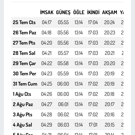
Kent
İMSAK
GÜNEŞ
ÖĞLE
İKINDI
AKŞAM
YATSI
Eğlence
25 Tem Cts
04:17
05:55
13:14
17:04
20:24
21:54
26 Tem Paz
04:18
05:56
13:14
17:03
20:23
21:53
27 Tem Pts
04:20
05:56
13:14
17:03
20:22
21:52
28 Tem Sal
04:21
05:57
13:14
17:03
20:21
21:51
29 Tem Çar
04:22
05:58
13:14
17:03
20:20
21:50
30 Tem Per
04:23
05:59
13:14
17:03
20:19
21:48
31 Tem Cum
04:25
06:00
13:14
17:02
20:19
21:47
1 Ağu Cts
04:26
06:00
13:14
17:02
20:18
21:46
2 Ağu Paz
04:27
06:01
13:14
17:02
20:17
21:44
3 Ağu Pts
04:28
06:02
13:14
17:02
20:16
21:43
4 Ağu Sal
04:29
06:03
13:14
17:01
20:15
21:42
5 Ağu Çar
04:31
06:04
13:14
17:01
20:14
21:40