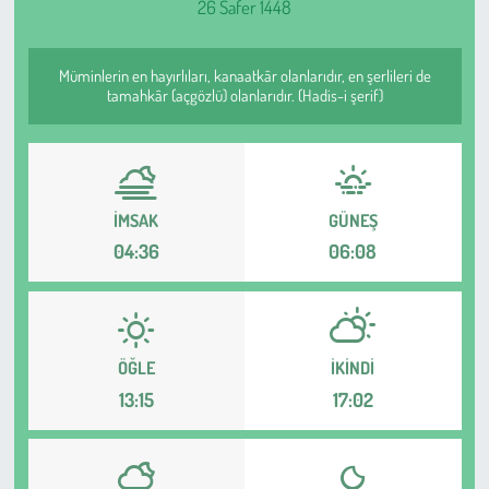
26 Safer 1448
Sağlık
Müminlerin en hayırlıları, kanaatkâr olanlarıdır, en şerlileri de
Kadın
tamahkâr (açgözlü) olanlarıdır. (Hadis-i şerif)
Emek
Spor
İMSAK
GÜNEŞ
04:36
06:08
Çocuk
Kültür Sanat
ÖĞLE
İKINDI
Bilim - Teknoloji
13:15
17:02
İnsan Hakları
Hayvan Hakları