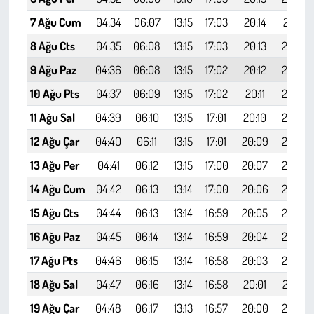
7 Ağu Cum
04:34
06:07
13:15
17:03
20:14
21:41
8 Ağu Cts
04:35
06:08
13:15
17:03
20:13
21:40
9 Ağu Paz
04:36
06:08
13:15
17:02
20:12
21:38
10 Ağu Pts
04:37
06:09
13:15
17:02
20:11
21:37
11 Ağu Sal
04:39
06:10
13:15
17:01
20:10
21:35
12 Ağu Çar
04:40
06:11
13:15
17:01
20:09
21:33
13 Ağu Per
04:41
06:12
13:15
17:00
20:07
21:32
14 Ağu Cum
04:42
06:13
13:14
17:00
20:06
21:30
15 Ağu Cts
04:44
06:13
13:14
16:59
20:05
21:29
16 Ağu Paz
04:45
06:14
13:14
16:59
20:04
21:27
17 Ağu Pts
04:46
06:15
13:14
16:58
20:03
21:26
18 Ağu Sal
04:47
06:16
13:14
16:58
20:01
21:24
19 Ağu Çar
04:48
06:17
13:13
16:57
20:00
21:22