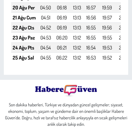
20 Ağu Per
04:50
06:18
13:13
16:57
19:59
21:21
21 Ağu Cum
04:51
06:19
13:13
16:56
19:57
21:19
22 Ağu Cts
04:52
06:19
13:13
16:55
19:56
21:18
23 Ağu Paz
04:53
06:20
13:12
16:55
19:55
21:16
24 Ağu Pts
04:54
06:21
13:12
16:54
19:53
21:14
25 Ağu Sal
04:55
06:22
13:12
16:53
19:52
21:13
Son dakika haberleri, Türkiye ve dünyadan güncel gelişmeler; siyaset,
ekonomi, toplum, yaşam ve gündeme dair en önemli başlıklar Habere
Güven’de. Doğru, hızlı ve tarafsız habercilik anlayışıyla en sıcak gelişmeleri
anlık olarak takip edin.