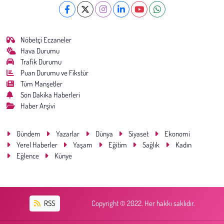
Nöbetçi Eczaneler
Hava Durumu
Trafik Durumu
Puan Durumu ve Fikstür
Tüm Manşetler
Son Dakika Haberleri
Haber Arşivi
Gündem
Yazarlar
Dünya
Siyaset
Ekonomi
Yerel Haberler
Yaşam
Eğitim
Sağlık
Kadın
Eğlence
Künye
RSS
Copyright © 2022. Her hakkı saklıdır.