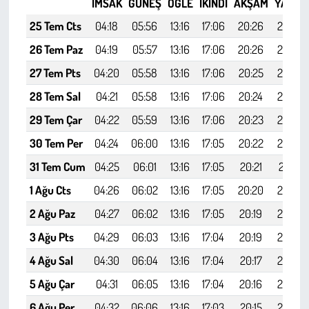
İMSAK
GÜNEŞ
ÖĞLE
İKINDI
AKŞAM
YATSI
Kent
25 Tem Cts
04:18
05:56
13:16
17:06
20:26
21:58
Eğlence
26 Tem Paz
04:19
05:57
13:16
17:06
20:26
21:57
27 Tem Pts
04:20
05:58
13:16
17:06
20:25
21:56
28 Tem Sal
04:21
05:58
13:16
17:06
20:24
21:54
29 Tem Çar
04:22
05:59
13:16
17:06
20:23
21:53
30 Tem Per
04:24
06:00
13:16
17:05
20:22
21:52
31 Tem Cum
04:25
06:01
13:16
17:05
20:21
21:51
1 Ağu Cts
04:26
06:02
13:16
17:05
20:20
21:49
2 Ağu Paz
04:27
06:02
13:16
17:05
20:19
21:48
3 Ağu Pts
04:29
06:03
13:16
17:04
20:19
21:47
4 Ağu Sal
04:30
06:04
13:16
17:04
20:17
21:45
5 Ağu Çar
04:31
06:05
13:16
17:04
20:16
21:44
6 Ağu Per
04:32
06:06
13:16
17:03
20:15
21:42