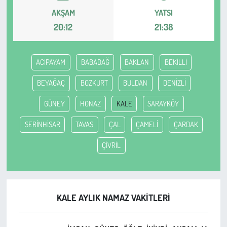
AKŞAM
YATSI
Çevre
20:12
21:38
Galeri
ACIPAYAM
BABADAĞ
BAKLAN
BEKİLLİ
Günün İçinden
BEYAĞAÇ
BOZKURT
BULDAN
DENİZLİ
Vefat İlanları
GÜNEY
HONAZ
KALE
SARAYKÖY
SERİNHİSAR
TAVAS
ÇAL
ÇAMELİ
ÇARDAK
Tarih
ÇİVRİL
Hukuk
Tarım
KALE AYLIK NAMAZ VAKITLERI
Son Dakika