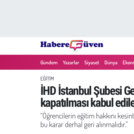
Gündem
Nöbetçi Eczaneler
Yazarlar
Hava Durumu
Dünya
Trafik Durumu
Gündem
Yazarlar
Siyaset
Dünya
Ekon
Siyaset
Süper Lig Puan Durumu ve Fikstür
EĞITIM
Ekonomi
Tüm Manşetler
İHD İstanbul Şubesi Ge
kapatılması kabul edi
Yaşam
Son Dakika Haberleri
“Öğrencilerin eğitim hakkını kesi
Yerel Haberler
Haber Arşivi
bu karar derhal geri alınmalıdır.”
Eğitim