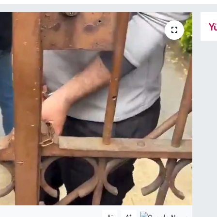
Yü
-
+