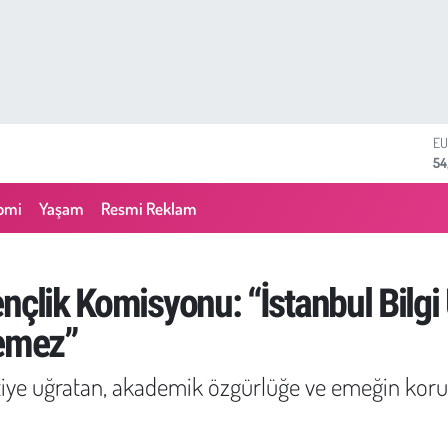
ST
64
GR
63
omi
Yaşam
Resmi Reklam
Bİ
13
BI
64
nçlik Komisyonu: “İstanbul Bilgi 
D
47
lemez”
E
54
ntiye uğratan, akademik özgürlüğe ve emeğin kor