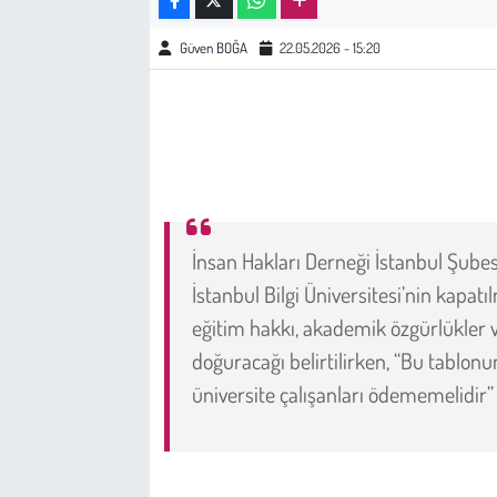
Güven BOĞA
22.05.2026 - 15:20
Çevre
Galeri
Günün İçinden
Vefat İlanları
İnsan Hakları Derneği İstanbul Şube
Tarih
İstanbul Bilgi Üniversitesi’nin kapat
eğitim hakkı, akademik özgürlükler 
Hukuk
doğuracağı belirtilirken, “Bu tablonu
üniversite çalışanları ödememelidir” 
Tarım
Son Dakika