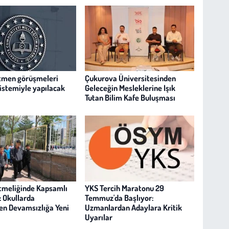
tmen görüşmeleri
Çukurova Üniversitesinden
istemiyle yapılacak
Geleceğin Mesleklerine Işık
Tutan Bilim Kafe Buluşması
tmeliğinde Kapsamlı
YKS Tercih Maratonu 29
: Okullarda
Temmuz'da Başlıyor:
en Devamsızlığa Yeni
Uzmanlardan Adaylara Kritik
Uyarılar