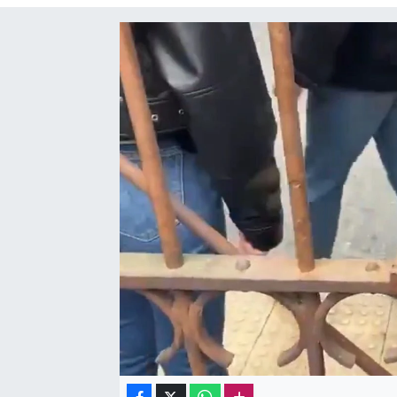
Sağlık
Kadın
Emek
Spor
Çocuk
Kültür Sanat
Bilim - Teknoloji
İnsan Hakları
Hayvan Hakları