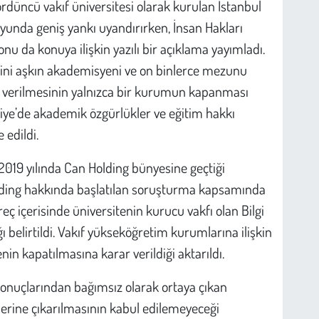
düncü vakıf üniversitesi olarak kurulan İstanbul
oyunda geniş yankı uyandırırken, İnsan Hakları
u da konuya ilişkin yazılı bir açıklama yayımladı.
 bini aşkın akademisyeni ve on binlerce mezunu
on verilmesinin yalnızca bir kurumun kapanması
ye’de akademik özgürlükler ve eğitim hakkı
 edildi.
019 yılında Can Holding bünyesine geçtiği
 holding hakkında başlatılan soruşturma kapsamında
eç içerisinde üniversitenin kurucu vakfı olan Bilgi
ı belirtildi. Vakıf yükseköğretim kurumlarına ilişkin
in kapatılmasına karar verildiği aktarıldı.
onuçlarından bağımsız olarak ortaya çıkan
erine çıkarılmasının kabul edilemeyeceği