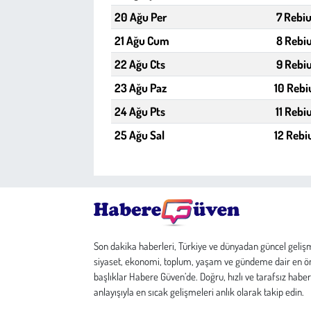
20 Ağu Per
7 Rebiu
21 Ağu Cum
8 Rebiu
22 Ağu Cts
9 Rebiu
23 Ağu Paz
10 Rebi
24 Ağu Pts
11 Rebi
25 Ağu Sal
12 Rebi
Son dakika haberleri, Türkiye ve dünyadan güncel geliş
siyaset, ekonomi, toplum, yaşam ve gündeme dair en ö
başlıklar Habere Güven’de. Doğru, hızlı ve tarafsız haber
anlayışıyla en sıcak gelişmeleri anlık olarak takip edin.