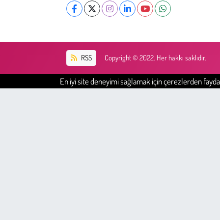
RSS
Copyright © 2022. Her hakkı saklıdır.
En iyi site deneyimi sağlamak için çerezlerden faydal