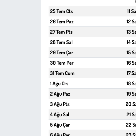
25 Tem Cts
11 S
Çevre
26 Tem Paz
12 S
Galeri
27 Tem Pts
13 S
28 Tem Sal
14 S
Günün İçinden
29 Tem Çar
15 S
Vefat İlanları
30 Tem Per
16 S
31 Tem Cum
17 S
Tarih
1 Ağu Cts
18 S
Hukuk
2 Ağu Paz
19 S
3 Ağu Pts
20 S
Tarım
4 Ağu Sal
21 S
Son Dakika
5 Ağu Çar
22 S
6 Ağu Per
23 S