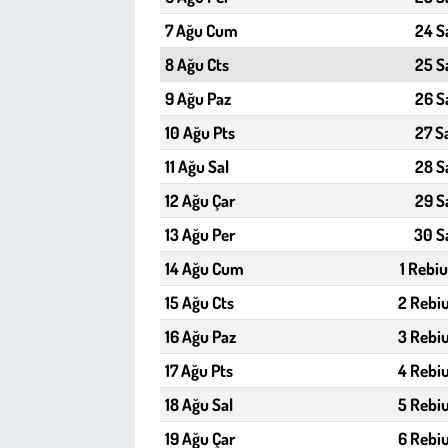
Kent
7 Ağu Cum
24 S
Eğlence
8 Ağu Cts
25 S
9 Ağu Paz
26 S
10 Ağu Pts
27 S
11 Ağu Sal
28 S
12 Ağu Çar
29 S
13 Ağu Per
30 S
14 Ağu Cum
1 Rebiu
15 Ağu Cts
2 Rebiu
16 Ağu Paz
3 Rebiu
17 Ağu Pts
4 Rebiu
18 Ağu Sal
5 Rebiu
19 Ağu Çar
6 Rebiu