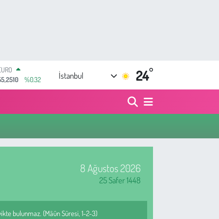
EURO
55,2510
%0.32
°
24
STERLİN
İstanbul
64,4811
%0.38
GRAM ALTIN
6660.55
%0.03
BİST100
13.779
%-14
BITCOIN
64.959,79
%1.11
DOLAR
47,7436
%0.18
8 Ağustos 2026
25 Safer 1448
vikte bulunmaz. (Mâûn Sûresi, 1-2-3)