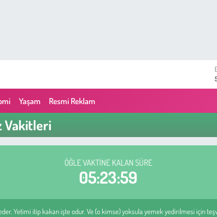
omi
Yaşam
Resmi Reklam
Vakitleri
ÖĞLE VAKTINE KALAN SÜRE
05:23:58
eder. Yetimi itip kakan işte odur. Ve (o kimse) yoksula yemek yedirilmesi için teş