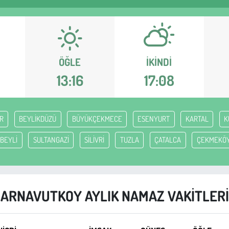
ÖĞLE
İKINDI
13:16
17:08
R
BEYLİKDÜZÜ
BÜYÜKÇEKMECE
ESENYURT
KARTAL
K
BEYLİ
SULTANGAZİ
SİLİVRİ
TUZLA
ÇATALCA
ÇEKMEKÖ
ARNAVUTKOY AYLIK NAMAZ VAKITLERI