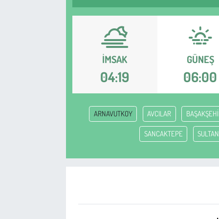
Sağlık
Kadın
İMSAK
GÜNEŞ
Emek
04:19
06:00
Spor
ARNAVUTKOY
AVCILAR
BAŞAKŞEHİ
Çocuk
SANCAKTEPE
SULTAN
Kültür Sanat
Bilim - Teknoloji
İnsan Hakları
Hayvan Hakları