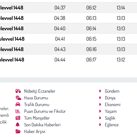
levvel 1448
04:37
06:12
13:14
levvel 1448
04:38
06:13
13:13
levvel 1448
04:40
06:14
13:13
ulevvel 1448
04:41
06:15
13:13
ulevvel 1448
04:43
06:16
13:13
ulevvel 1448
04:44
06:17
13:12
Nöbetçi Eczaneler
Gündem
Hava Durumu
Dünya
Trafik Durumu
Ekonomi
meler;
Puan Durumu ve Fikstür
Yaşam
nemli
Tüm Manşetler
Sağlık
cilik
Son Dakika Haberleri
Eğlence
Haber Arşivi