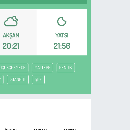
AKŞAM
YATSI
20:21
21:56
ÜÇÜKÇEKMECE
MALTEPE
PENDİK
Y
İSTANBUL
ŞİLE