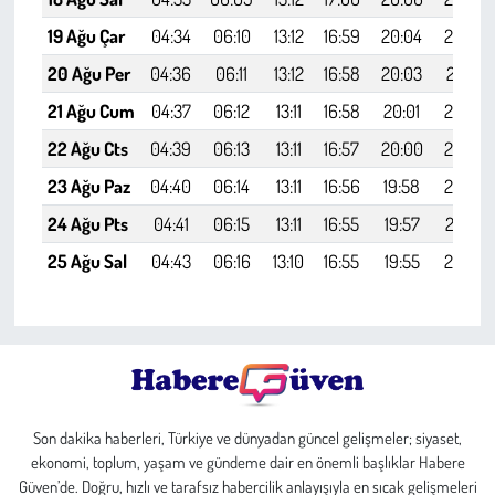
19 Ağu Çar
04:34
06:10
13:12
16:59
20:04
21:33
20 Ağu Per
04:36
06:11
13:12
16:58
20:03
21:31
21 Ağu Cum
04:37
06:12
13:11
16:58
20:01
21:29
22 Ağu Cts
04:39
06:13
13:11
16:57
20:00
21:27
23 Ağu Paz
04:40
06:14
13:11
16:56
19:58
21:25
24 Ağu Pts
04:41
06:15
13:11
16:55
19:57
21:24
25 Ağu Sal
04:43
06:16
13:10
16:55
19:55
21:22
Son dakika haberleri, Türkiye ve dünyadan güncel gelişmeler; siyaset,
ekonomi, toplum, yaşam ve gündeme dair en önemli başlıklar Habere
Güven’de. Doğru, hızlı ve tarafsız habercilik anlayışıyla en sıcak gelişmeleri