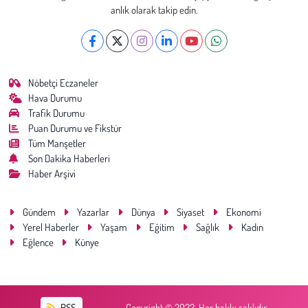
anlık olarak takip edin.
Nöbetçi Eczaneler
Hava Durumu
Trafik Durumu
Puan Durumu ve Fikstür
Tüm Manşetler
Son Dakika Haberleri
Haber Arşivi
Gündem
Yazarlar
Dünya
Siyaset
Ekonomi
Yerel Haberler
Yaşam
Eğitim
Sağlık
Kadın
Eğlence
Künye
RSS
Copyright © 2022. Her hakkı saklıdır.