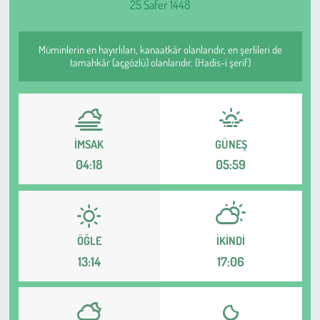
25 Safer 1448
Sağlık
Müminlerin en hayırlıları, kanaatkâr olanlarıdır, en şerlileri de
Kadın
tamahkâr (açgözlü) olanlarıdır. (Hadis-i şerif)
Emek
Spor
İMSAK
GÜNEŞ
04:18
05:59
Çocuk
Kültür Sanat
ÖĞLE
İKINDI
Bilim - Teknoloji
13:14
17:06
İnsan Hakları
Hayvan Hakları