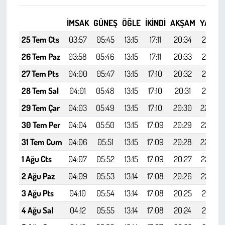
Kent
İMSAK
GÜNEŞ
ÖĞLE
İKINDI
AKŞAM
YATSI
Eğlence
25 Tem Cts
03:57
05:45
13:15
17:11
20:34
22:15
26 Tem Paz
03:58
05:46
13:15
17:11
20:33
22:13
27 Tem Pts
04:00
05:47
13:15
17:10
20:32
22:12
28 Tem Sal
04:01
05:48
13:15
17:10
20:31
22:10
29 Tem Çar
04:03
05:49
13:15
17:10
20:30
22:09
30 Tem Per
04:04
05:50
13:15
17:09
20:29
22:07
31 Tem Cum
04:06
05:51
13:15
17:09
20:28
22:06
1 Ağu Cts
04:07
05:52
13:15
17:09
20:27
22:04
2 Ağu Paz
04:09
05:53
13:14
17:08
20:26
22:03
3 Ağu Pts
04:10
05:54
13:14
17:08
20:25
22:01
4 Ağu Sal
04:12
05:55
13:14
17:08
20:24
21:59