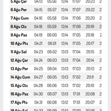
5 Ağu Çar
04:13
05:56
13:14
17:07
20:23
21:58
6 Ağu Per
04:15
05:57
13:14
17:07
20:22
21:56
7 Ağu Cum
04:16
05:58
13:14
17:06
20:20
21:54
8 Ağu Cts
04:18
05:59
13:14
17:06
20:19
21:53
9 Ağu Paz
04:19
06:00
13:14
17:05
20:18
21:51
10 Ağu Pts
04:21
06:01
13:14
17:05
20:17
21:49
11 Ağu Sal
04:23
06:02
13:13
17:04
20:15
21:47
12 Ağu Çar
04:24
06:03
13:13
17:04
20:14
21:46
13 Ağu Per
04:25
06:04
13:13
17:03
20:13
21:44
14 Ağu Cum
04:27
06:05
13:13
17:02
20:11
21:42
15 Ağu Cts
04:28
06:06
13:13
17:02
20:10
21:40
16 Ağu Paz
04:30
06:07
13:13
17:01
20:08
21:38
17 Ağu Pts
04:31
06:08
13:12
17:01
20:07
21:37
18 Ağu Sal
04:33
06:09
13:12
17:00
20:06
21:35