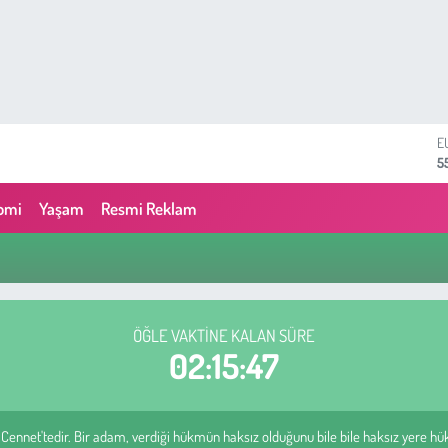
E
5
S
6
omi
Yaşam
Resmi Reklam
G
6
B
1
B
6
ÖĞLE VAKTINE KALAN SÜRE
D
02:15:46
4
i Cennet'tedir. Bir adam, verdiği hükmün haksız olduğunu bile bile haksız yere h