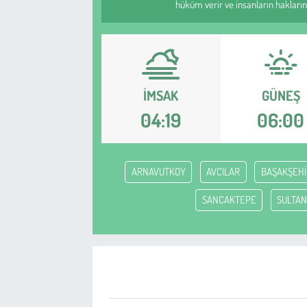
hüküm verir ve insanların haklarını
Sağlık
Kadın
İMSAK
GÜNEŞ
Emek
04:19
06:00
Spor
Çocuk
ARNAVUTKOY
AVCILAR
BAŞAKŞEHİ
Kültür Sanat
SANCAKTEPE
SULTAN
Bilim - Teknoloji
İnsan Hakları
Hayvan Hakları