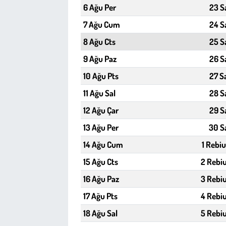
Kent
6 Ağu Per
23 S
7 Ağu Cum
24 S
Eğlence
8 Ağu Cts
25 S
9 Ağu Paz
26 S
10 Ağu Pts
27 S
11 Ağu Sal
28 S
12 Ağu Çar
29 S
13 Ağu Per
30 S
14 Ağu Cum
1 Rebiu
15 Ağu Cts
2 Rebiu
16 Ağu Paz
3 Rebiu
17 Ağu Pts
4 Rebiu
18 Ağu Sal
5 Rebiu