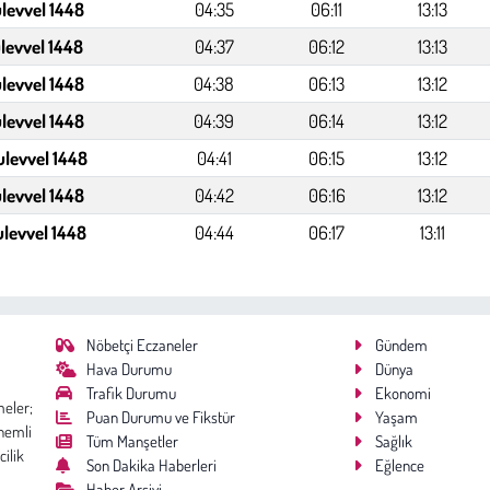
levvel 1448
04:35
06:11
13:13
levvel 1448
04:37
06:12
13:13
levvel 1448
04:38
06:13
13:12
levvel 1448
04:39
06:14
13:12
ulevvel 1448
04:41
06:15
13:12
ulevvel 1448
04:42
06:16
13:12
ulevvel 1448
04:44
06:17
13:11
Nöbetçi Eczaneler
Gündem
Hava Durumu
Dünya
Trafik Durumu
Ekonomi
meler;
Puan Durumu ve Fikstür
Yaşam
nemli
Tüm Manşetler
Sağlık
cilik
Son Dakika Haberleri
Eğlence
Haber Arşivi