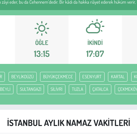
 zâyi eder, bu da Cehennem'dedir. Bir kâdı da hakka riâyet ederek hüküm verir, iş
ÖĞLE
İKINDI
13:15
17:07
R
BEYLİKDÜZÜ
BÜYÜKÇEKMECE
ESENYURT
KARTAL
K
BEYLİ
SULTANGAZİ
SİLİVRİ
TUZLA
ÇATALCA
ÇEKMEKÖ
İSTANBUL AYLIK NAMAZ VAKITLERI