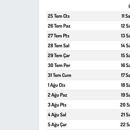
Çevre
25 Tem Cts
11 S
26 Tem Paz
12 S
Galeri
27 Tem Pts
13 S
Günün İçinden
28 Tem Sal
14 S
29 Tem Çar
15 S
Vefat İlanları
30 Tem Per
16 S
Tarih
31 Tem Cum
17 S
1 Ağu Cts
18 S
Hukuk
2 Ağu Paz
19 S
Tarım
3 Ağu Pts
20 S
4 Ağu Sal
21 S
Son Dakika
5 Ağu Çar
22 S