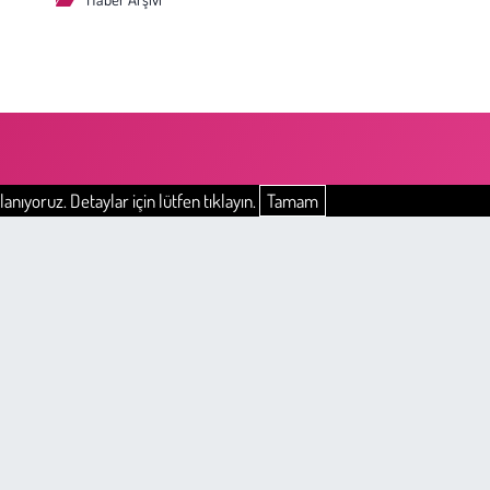
anıyoruz. Detaylar için lütfen tıklayın.
Tamam