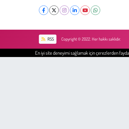
RSS
Copyright © 2022. Her hakkı saklıdır.
En iyi site deneyimi sağlamak için çerezlerden faydal